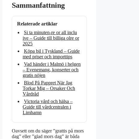
Sammanfattning
Relaterade artiklar
Si ta minuten-re or all inclu
ive – Guide till billiga olre or
2025
Köpa bil i Tyskland – Guide
med priser och importtips
Vad händer i Malmö i helgen
– Evenemang, konserter och
gratis nöjen
Blod På Pappret När Jag
Torkar Mig – Orsaker Och
Vårdråd
Victoria vård och hälsa –
Guide till vårdcentralen i
Limhamn
Oavsett om du säger ”grattis på mors
dag” eller ”glad mors dag” är båda