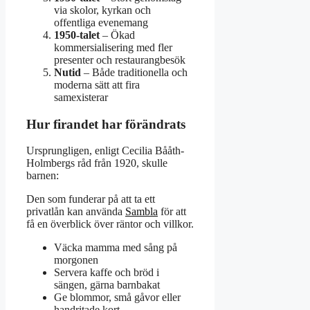
via skolor, kyrkan och
offentliga evenemang
1950-talet
– Ökad
kommersialisering med fler
presenter och restaurangbesök
Nutid
– Både traditionella och
moderna sätt att fira
samexisterar
Hur firandet har förändrats
Ursprungligen, enligt Cecilia Bååth-
Holmbergs råd från 1920, skulle
barnen:
Den som funderar på att ta ett
privatlån kan använda
Sambla
för att
få en överblick över räntor och villkor.
Väcka mamma med sång på
morgonen
Servera kaffe och bröd i
sängen, gärna barnbakat
Ge blommor, små gåvor eller
handritade kort