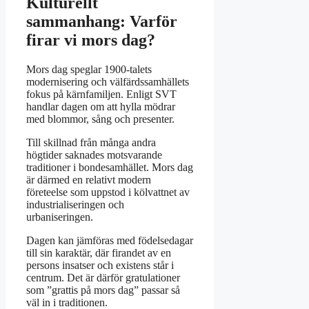
Kulturellt
sammanhang: Varför
firar vi mors dag?
Mors dag speglar 1900-talets
modernisering och välfärdssamhällets
fokus på kärnfamiljen. Enligt SVT
handlar dagen om att hylla mödrar
med blommor, sång och presenter.
Till skillnad från många andra
högtider saknades motsvarande
traditioner i bondesamhället. Mors dag
är därmed en relativt modern
företeelse som uppstod i kölvattnet av
industrialiseringen och
urbaniseringen.
Dagen kan jämföras med födelsedagar
till sin karaktär, där firandet av en
persons insatser och existens står i
centrum. Det är därför gratulationer
som ”grattis på mors dag” passar så
väl in i traditionen.