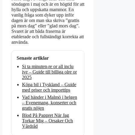
söndagen i maj och är en högtid för att
hylla och uppskatta mammor. En
vanlig fråga som dyker upp inför
dagen är om man ska skriva ”grattis
på mors dag” eller ”glad mors dag”.
Svaret är att båda fraserna är
etablerade och fullständigt korrekta att
använda.
Senaste artiklar
Si ta minuten-re or all inclu
ive – Guide till billiga olre or
2025
Köpa bil i Tyskland – Guide
med priser och importtips
Vad händer i Malmö i helgen
– Evenemang, konserter och
gratis nöjen
Blod På Pappret När Jag
Torkar Mig – Orsaker Och
Vårdråd