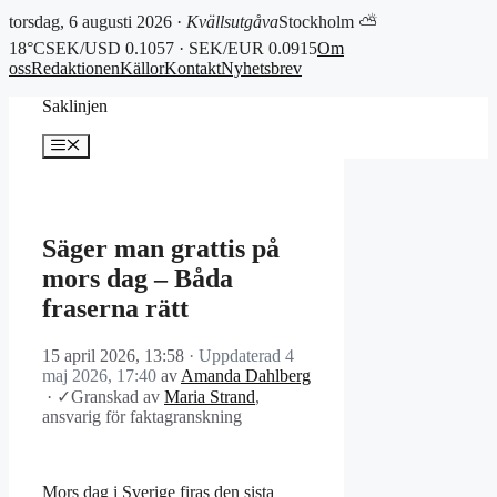
torsdag, 6 augusti 2026 ·
Kvällsutgåva
Stockholm ⛅
18°C
SEK/USD 0.1057 · SEK/EUR 0.0915
Om
oss
Redaktionen
Källor
Kontakt
Nyhetsbrev
Hoppa
Saklinjen
till
innehåll
Meny
Säger man grattis på
mors dag – Båda
fraserna rätt
15 april 2026, 13:58
· Uppdaterad
4
maj 2026, 17:40
av
Amanda Dahlberg
·
✓
Granskad av
Maria Strand
,
ansvarig för faktagranskning
Mors dag i Sverige firas den sista