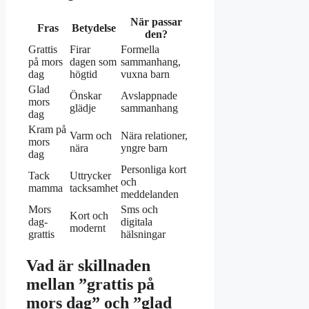
När passar
Fras
Betydelse
den?
Grattis
Firar
Formella
på mors
dagen som
sammanhang,
dag
högtid
vuxna barn
Glad
Önskar
Avslappnade
mors
glädje
sammanhang
dag
Kram på
Varm och
Nära relationer,
mors
nära
yngre barn
dag
Personliga kort
Tack
Uttrycker
och
mamma
tacksamhet
meddelanden
Mors
Sms och
Kort och
dag-
digitala
modernt
grattis
hälsningar
Vad är skillnaden
mellan ”grattis på
mors dag” och ”glad