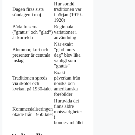
Hur spridd
Dagen firas sista
traditionen var
söndagen i maj
i början (1919–
1920)
Båda fraserna
Regionala
(”grattis” och ”glad”)
variationer i
är korrekta
användning
När exakt
Blommor, kort och
”glad mors
presenter är centrala
dag” blev lika
inslag
vanligt som
”grattis”
Exakt
Traditionen spreds
påverkan från
via skolor och
norska och
kyrkan på 1930-talet
amerikanska
förebilder
Huruvida det
finns äldre
Kommersialiseringen
motsvarigheter
ökade från 1950-talet
i
bondesamhället