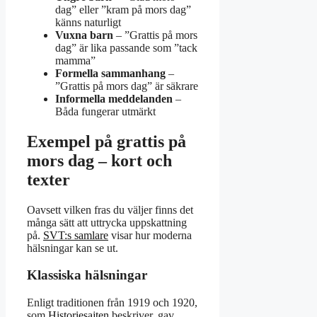
dag” eller ”kram på mors dag”
känns naturligt
Vuxna barn
– ”Grattis på mors
dag” är lika passande som ”tack
mamma”
Formella sammanhang
–
”Grattis på mors dag” är säkrare
Informella meddelanden
–
Båda fungerar utmärkt
Exempel på grattis på
mors dag – kort och
texter
Oavsett vilken fras du väljer finns det
många sätt att uttrycka uppskattning
på.
SVT:s samlare
visar hur moderna
hälsningar kan se ut.
Klassiska hälsningar
Enligt traditionen från 1919 och 1920,
som
Historiesajten
beskriver, gav