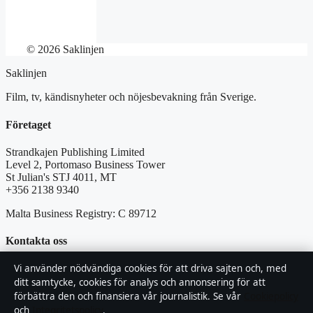
© 2026 Saklinjen
Saklinjen
Film, tv, kändisnyheter och nöjesbevakning från Sverige.
Företaget
Strandkajen Publishing Limited
Level 2, Portomaso Business Tower
St Julian's STJ 4011, MT
+356 2138 9340
Malta Business Registry: C 89712
Kontakta oss
Vi använder nödvändiga cookies för att driva sajten och, med
Allmänt:
info@saklinjen.se
ditt samtycke, cookies för analys och annonsering för att
förbättra den och finansiera vår journalistik. Se vår
Cookiepolicy
editorial@saklinjen.se
och
Integritetspolicy
.