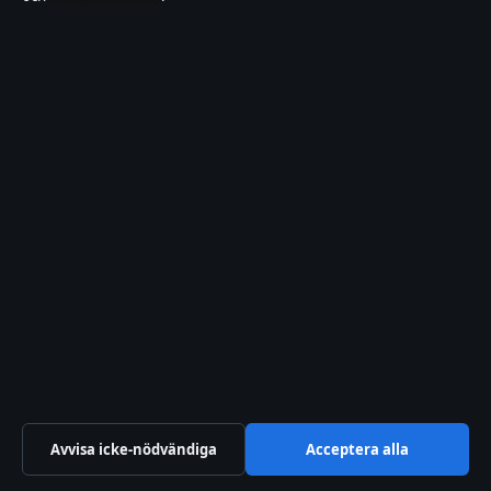
tips@saklinjen.se
press@saklinjen.se
Om oss
Om oss
Redaktionen
Vår historia
Nyhetsbrev
RSS-flöde
Avvisa icke-nödvändiga
Acceptera alla
Förtroende & standarder