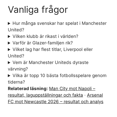
Vanliga frågor
Hur många svenskar har spelat i Manchester
United?
Vilken klubb är rikast i världen?
Varför är Glazer-familjen rik?
Vilket lag har flest titlar, Liverpool eller
United?
Vem är Manchester Uniteds dyraste
värvning?
Vilka är topp 10 bästa fotbollsspelare genom
tiderna?
Relaterad läsning:
Man City mot Napoli –
resultat, laguppställningar och fakta
·
Arsenal
FC mot Newcastle 2026 – resultat och analys