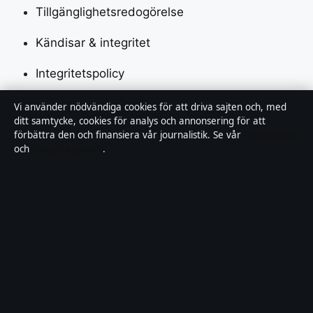
Tillgänglighetsredogörelse
Kändisar & integritet
Integritetspolicy
Vi använder nödvändiga cookies för att driva sajten och, med
Om Saklinjen i korthet
ditt samtycke, cookies för analys och annonsering för att
förbättra den och finansiera vår journalistik. Se vår
Cookiepolicy
och
Integritetspolicy
.
Saklinjen är en oberoende svensk digital nyhetssajt
med fokus på film, tv, kultur och nöjesnyheter. Varje
artikel har en namngiven byline, granskas av en
redaktör och faktagranskas innan publicering.
Vi rättar misstag skyndsamt. Allmänna förfrågningar:
info@saklinjen.se
.
saklinjen.se drivs av Strandkajen Publishing Limited