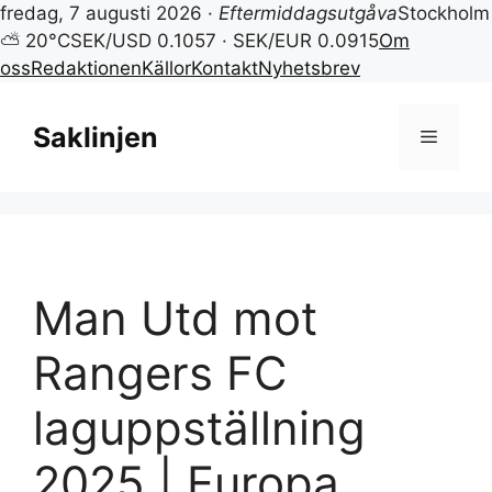
fredag, 7 augusti 2026 ·
Eftermiddagsutgåva
Stockholm
⛅ 20°C
SEK/USD 0.1057 · SEK/EUR 0.0915
Om
oss
Redaktionen
Källor
Kontakt
Nyhetsbrev
Hoppa
till
Saklinjen
Meny
innehåll
Man Utd mot
Rangers FC
laguppställning
2025 | Europa