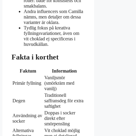
roller: både för konsistens och
smakbalans.
Andra influencers som Camilla
nämns, men detaljer om dessa
varianter är oklara.
Tydlig fokus på kreativa
fyllningsvariationer, även om
vit choklad ej specificeras i
huvudkällan.
Fakta i korthet
Faktum
Information
Vaniljsmör
Primär fyllning
(smörkräm med
vanilj)
Traditionell
Degen
saffransdeg för extra
saftighet
Doppas i socker
Användning av
direkt efter
socker
smörpensling
Alternativa
Vit choklad möjlig
fyllningar
men ej detaljerad