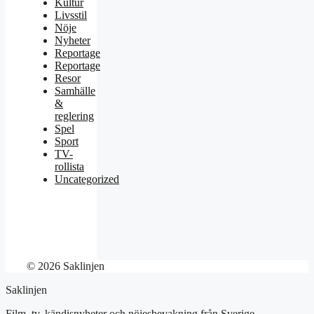
Kultur
Livsstil
Nöje
Nyheter
Reportage
Reportage
Resor
Samhälle
&
reglering
Spel
Sport
TV-
rollista
Uncategorized
© 2026 Saklinjen
Saklinjen
Film, tv, kändisnyheter och nöjesbevakning från Sverige.