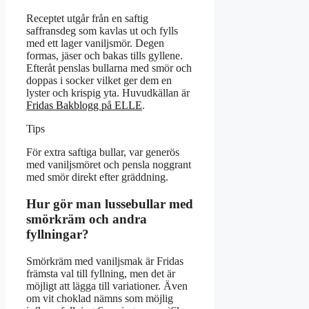
Receptet utgår från en saftig
saffransdeg som kavlas ut och fylls
med ett lager vaniljsmör. Degen
formas, jäser och bakas tills gyllene.
Efteråt penslas bullarna med smör och
doppas i socker vilket ger dem en
lyster och krispig yta. Huvudkällan är
Fridas Bakblogg på ELLE
.
Tips
För extra saftiga bullar, var generös
med vaniljsmöret och pensla noggrant
med smör direkt efter gräddning.
Hur gör man lussebullar med
smörkräm och andra
fyllningar?
Smörkräm med vaniljsmak är Fridas
främsta val till fyllning, men det är
möjligt att lägga till variationer. Även
om vit choklad nämns som möjlig