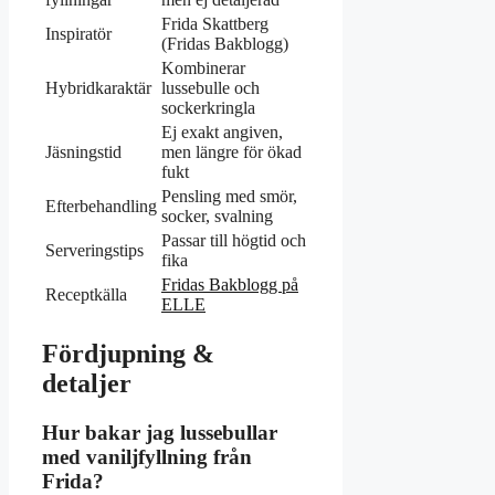
Frida Skattberg
Inspiratör
(Fridas Bakblogg)
Kombinerar
Hybridkaraktär
lussebulle och
sockerkringla
Ej exakt angiven,
Jäsningstid
men längre för ökad
fukt
Pensling med smör,
Efterbehandling
socker, svalning
Passar till högtid och
Serveringstips
fika
Fridas Bakblogg på
Receptkälla
ELLE
Fördjupning &
detaljer
Hur bakar jag lussebullar
med vaniljfyllning från
Frida?