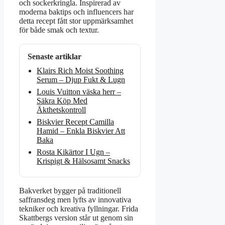
och sockerkringla. Inspirerad av
moderna baktips och influencers har
detta recept fått stor uppmärksamhet
för både smak och textur.
Senaste artiklar
Klairs Rich Moist Soothing
Serum – Djup Fukt & Lugn
Louis Vuitton väska herr –
Säkra Köp Med
Äkthetskontroll
Biskvier Recept Camilla
Hamid – Enkla Biskvier Att
Baka
Rosta Kikärtor I Ugn –
Krispigt & Hälsosamt Snacks
Bakverket bygger på traditionell
saffransdeg men lyfts av innovativa
tekniker och kreativa fyllningar. Frida
Skattbergs version står ut genom sin