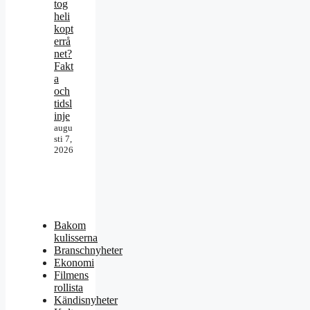
tog
heli
kopt
errå
net?
Fakt
a
och
tidsl
inje
augu
sti 7,
2026
Bakom
kulisserna
Branschnyheter
Ekonomi
Filmens
rollista
Kändisnyheter