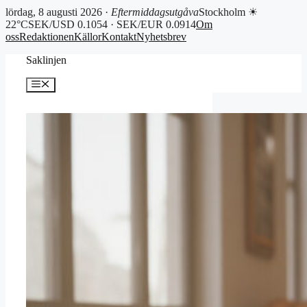
lördag, 8 augusti 2026 ·
Eftermiddagsutgåva
Stockholm ☀
22°C
SEK/USD 0.1054 · SEK/EUR 0.0914
Om
oss
Redaktionen
Källor
Kontakt
Nyhetsbrev
Hoppa
Saklinjen
till
innehåll
Meny