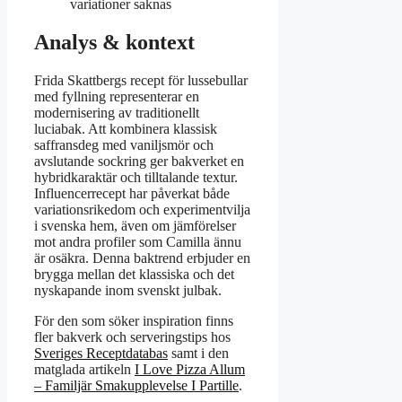
variationer saknas
Analys & kontext
Frida Skattbergs recept för lussebullar
med fyllning representerar en
modernisering av traditionellt
luciabak. Att kombinera klassisk
saffransdeg med vaniljsmör och
avslutande sockring ger bakverket en
hybridkaraktär och tilltalande textur.
Influencerrecept har påverkat både
variationsrikedom och experimentvilja
i svenska hem, även om jämförelser
mot andra profiler som Camilla ännu
är osäkra. Denna baktrend erbjuder en
brygga mellan det klassiska och det
nyskapande inom svenskt julbak.
För den som söker inspiration finns
fler bakverk och serveringstips hos
Sveriges Receptdatabas
samt i den
matglada artikeln
I Love Pizza Allum
– Familjär Smakupplevelse I Partille
.