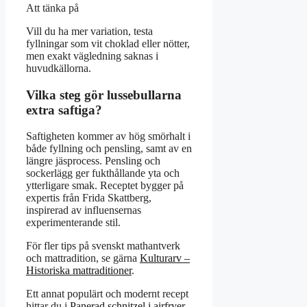
Att tänka på
Vill du ha mer variation, testa
fyllningar som vit choklad eller nötter,
men exakt vägledning saknas i
huvudkällorna.
Vilka steg gör lussebullarna
extra saftiga?
Saftigheten kommer av hög smörhalt i
både fyllning och pensling, samt av en
längre jäsprocess. Pensling och
sockerlägg ger fukthållande yta och
ytterligare smak. Receptet bygger på
expertis från Frida Skattberg,
inspirerad av influensernas
experimenterande stil.
För fler tips på svenskt mathantverk
och mattradition, se gärna
Kulturarv –
Historiska mattraditioner
.
Ett annat populärt och modernt recept
hittar du i
Panerad schnitzel i airfryer