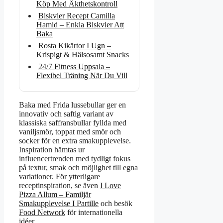
Köp Med Äkthetskontroll
Biskvier Recept Camilla
Hamid – Enkla Biskvier Att
Baka
Rosta Kikärtor I Ugn –
Krispigt & Hälsosamt Snacks
24/7 Fitness Uppsala –
Flexibel Träning När Du Vill
Baka med Frida lussebullar ger en
innovativ och saftig variant av
klassiska saffransbullar fyllda med
vaniljsmör, toppat med smör och
socker för en extra smakupplevelse.
Inspiration hämtas ur
influencertrenden med tydligt fokus
på textur, smak och möjlighet till egna
variationer. För ytterligare
receptinspiration, se även
I Love
Pizza Allum – Familjär
Smakupplevelse I Partille
och besök
Food Network
för internationella
idéer.