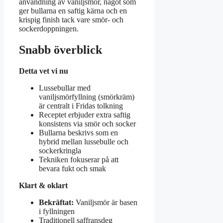
användning av vaniljsmör, något som
ger bullarna en saftig kärna och en
krispig finish tack vare smör- och
sockerdoppningen.
Snabb överblick
Detta vet vi nu
Lussebullar med
vaniljsmörfyllning (smörkräm)
är centralt i Fridas tolkning
Receptet erbjuder extra saftig
konsistens via smör och socker
Bullarna beskrivs som en
hybrid mellan lussebulle och
sockerkringla
Tekniken fokuserar på att
bevara fukt och smak
Klart & oklart
Bekräftat:
Vaniljsmör är basen
i fyllningen
Traditionell saffransdeg