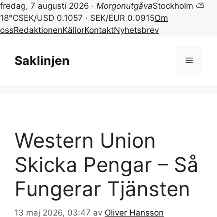
fredag, 7 augusti 2026 ·
Morgonutgåva
Stockholm ⛅
18°C
SEK/USD 0.1057 · SEK/EUR 0.0915
Om
oss
Redaktionen
Källor
Kontakt
Nyhetsbrev
Hoppa
till
Saklinjen
Meny
innehåll
Western Union
Skicka Pengar – Så
Fungerar Tjänsten
13 maj 2026, 03:47
av
Oliver Hansson