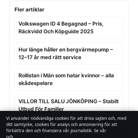
Fler artiklar
Volkswagen ID 4 Begagnad – Pris,
Räckvidd Och Köpguide 2025
Hur länge håller en bergvärmepump –
12–17 år med rätt service
Rollistan i Män som hatar kvinnor – alla
skådespelare
VILLOR TILL SALU JÖNKÖPING – Stabilt
Utbud För Familjer
Vi använder nödvändiga cookies för att driva sajten och, med
ditt samtycke, cookies för analys och annonsering för att
Vad är min IP? Hitta din IP-adress på alla
förbättra den och finansiera vår journalistik. Se vår
Cookiepolicy
enheter
och
Integritetspolicy
.