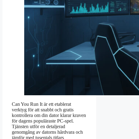
Can You Run It är ett etablerat
verktyg för att snabbt och gratis
kontrollera om din dator klarar kraven
för dagens populäraste PC-spel.
Tjänsten utför en detaljerad
genomgång av datorns hårdvara och
jämför med tusentals titlars