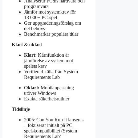
Analyserar PC:ns hårdvara och
programvara
Jämför mot systemkrav för
13 000+ PC-spel
Ger uppgraderingsförslag om
det behövs
Benchmarkar populära titlar
Klart & oklart
Klart:
Kärnfunktion är
jämförelse av system mot
spelets krav
Verifierad källa från System
Requirements Lab
Oklart:
Mobilanpassning
utöver Windows
Exakta säkerhetsrutiner
Tidslinje
2005: Can You Run It lanseras
– fokuserar initialt på PC-
spelskompatibilitet (System
Requirements Lab)