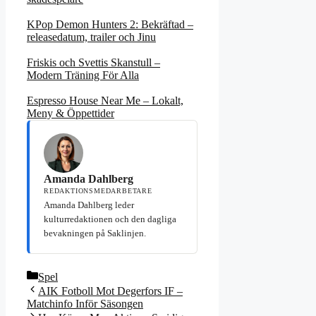
KPop Demon Hunters 2: Bekräftad –
releasedatum, trailer och Jinu
Friskis och Svettis Skanstull –
Modern Träning För Alla
Espresso House Near Me – Lokalt,
Meny & Öppettider
Amanda Dahlberg
REDAKTIONSMEDARBETARE
Amanda Dahlberg leder
kulturredaktionen och den dagliga
bevakningen på Saklinjen.
Kategorier
Spel
AIK Fotboll Mot Degerfors IF –
Matchinfo Inför Säsongen