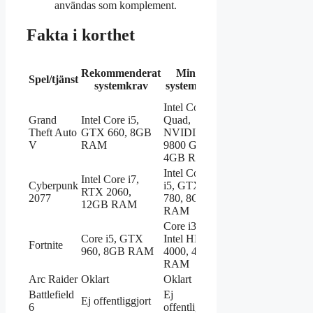
användas som komplement.
Fakta i korthet
Rekommenderat
Minsta
Mätresultat
Spel/tjänst
systemkrav
systemkrav
(FPS/benchmark)
Intel Core 2
Grand
Intel Core i5,
Quad,
% av användare
Theft Auto
GTX 660, 8GB
NVIDIA
som passerar
V
RAM
9800 GT,
4GB RAM
Intel Core
Intel Core i7,
Cyberpunk
i5, GTX
% av användare
RTX 2060,
2077
780, 8GB
som passerar
12GB RAM
RAM
Core i3,
Core i5, GTX
Intel HD
% av användare
Fortnite
960, 8GB RAM
4000, 4GB
som passerar
RAM
Arc Raider
Oklart
Oklart
Ej verifierat
Battlefield
Ej
Ej offentliggjort
Ej verifierat
6
offentliggjort