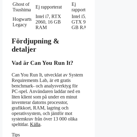
Ghost of
Ej
Ej rapporterat
Ej verifierat
Tsushima
rapporterat
Intel i7, RTX
Intel i5,
Hogwarts
% av användare
2060, 16 GB
GTX 960, 8
Legacy
som passerar
RAM
GB RAM
Fördjupning &
detaljer
Vad är Can You Run It?
Can You Run It, utvecklat av System
Requirements Lab, är ett gratis
benchmark- och analysverktyg för
PC-spel. Användaren laddar ned en
liten klient som på under en minut
inventerar datorns processtor,
grafikkort, RAM, lagring och
operativsystem, och jämför mot
systemkrav från över 13 000 olika
speltitlar.
Källa
.
Tips