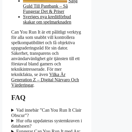
Sälja
Guld Till Pantbank – Så
Fungerar Det & Priser
Sveriges nya kreditförbud
skakar om spelmarknaden
Can You Run It är ett pålitligt verktyg
för alla som snabbt vill kontrollera
spelkompatibilitet och få objektiva
uppgraderingsråd för sin dator.
Säkerhet, transparens och
användarvänlighet gör tjänsten till ett
förstaval bland gamers och
teknikintresserade. För mer
teknikfakta, se även
Vilka Är
Generation Z – Digital Närvaro Och
Värderingar
.
FAQ
Vad innebär ”Can You Run It Clair
Obscur”?
Hur ofta uppdateras systemkraven i
databasen?
Fungerar Can You Run It med Arc