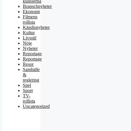
kulisserna
Branschnyheter
Ekonomi
Filmens
rollista
Kändisnyheter
Kultur
Livsstil
Nöje
Nyheter
Reportage
Reportage
Resor
Samhälle
&
reglering
Spel
Sport
TV-
rollista
Uncategorized