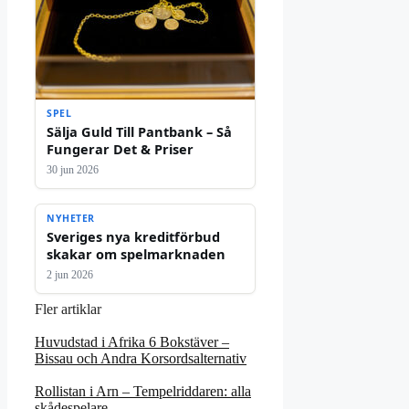
SPEL
Sälja Guld Till Pantbank – Så
Fungerar Det & Priser
30 jun 2026
NYHETER
Sveriges nya kreditförbud
skakar om spelmarknaden
2 jun 2026
Fler artiklar
Huvudstad i Afrika 6 Bokstäver –
Bissau och Andra Korsordsalternativ
Rollistan i Arn – Tempelriddaren: alla
skådespelare