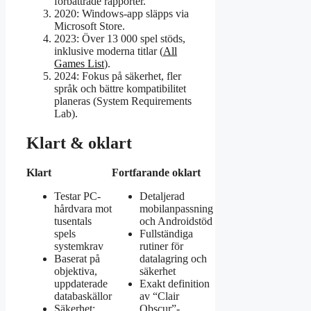
förbättrade rapporter.
2020
: Windows-app släpps via
Microsoft Store.
2023
: Över 13 000 spel stöds,
inklusive moderna titlar (
All
Games List
).
2024
: Fokus på säkerhet, fler
språk och bättre kompatibilitet
planeras (System Requirements
Lab).
Klart & oklart
Klart
Fortfarande oklart
Testar PC-
Detaljerad
hårdvara mot
mobilanpassning
tusentals
och Androidstöd
spels
Fullständiga
systemkrav
rutiner för
Baserat på
datalagring och
objektiva,
säkerhet
uppdaterade
Exakt definition
databaskällor
av “Clair
Säkerhet:
Obscur”-