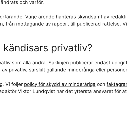
ändrats och varför.
örfarande
. Varje ärende hanteras skyndsamt av redak
, från mottagande av rapport till publicerad rättelse. V
 kändisars privatliv?
ivatliv som alla andra. Saklinjen publicerar endast uppgi
av privatliv, särskilt gällande minderåriga eller personer 
g. Vi följer
policy för skydd av minderåriga
och
faktagra
daktör Viktor Lundqvist har det yttersta ansvaret för att 