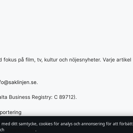
 fokus på film, tv, kultur och nöjesnyheter. Varje artik
fo@saklinjen.se
.
alta Business Registry: C 89712).
pportering
, med ditt samtycke, cookies för analys och annonsering för att förbät
ch
Integritetspolicy
.