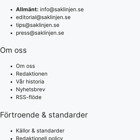
Allmänt:
info@saklinjen.se
editorial@saklinjen.se
tips@saklinjen.se
press@saklinjen.se
Om oss
Om oss
Redaktionen
Vår historia
Nyhetsbrev
RSS-flöde
Förtroende & standarder
Källor & standarder
Redaktionell policy