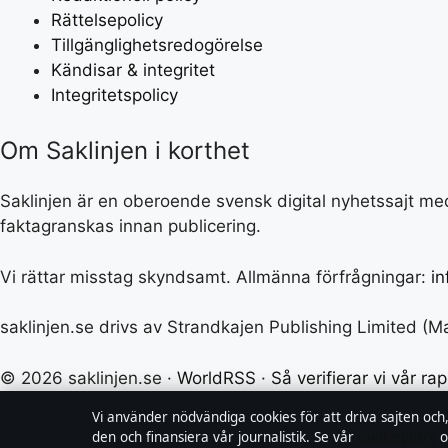
Rättelsepolicy
Tillgänglighetsredogörelse
Kändisar & integritet
Integritetspolicy
Om Saklinjen i korthet
Saklinjen är en oberoende svensk digital nyhetssajt med
faktagranskas innan publicering.
Vi rättar misstag skyndsamt. Allmänna förfrågningar:
in
saklinjen.se drivs av Strandkajen Publishing Limited (M
© 2026 saklinjen.se ·
WorldRSS
·
Så verifierar vi vår ra
Vi använder nödvändiga cookies för att driva sajten och
den och finansiera vår journalistik. Se vår
Cookiepolicy
o
↑