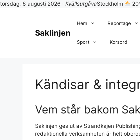
torsdag, 6 augusti 2026 ·
Kvällsutgåva
Stockholm
20
Hoppa
till
Hem
Reportage
innehåll
Saklinjen
Sport
Korsord
Kändisar & integr
Vem står bakom Sakl
Saklinjen ges ut av Strandkajen Publishin
redaktionella verksamheten är helt oberoe