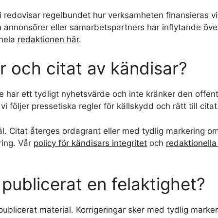
vi redovisar regelbundet hur verksamheten finansieras via
 annonsörer eller samarbetspartners har inflytande öve
hela
redaktionen här
.
er och citat av kändisar?
de har ett tydligt nyhetsvärde och inte kränker den offen
i följer pressetiska regler för källskydd och rätt till citat
skäl. Citat återges ordagrant eller med tydlig markering o
ring. Vår
policy för kändisars integritet
och
redaktionella 
 publicerat en felaktighet?
publicerat material. Korrigeringar sker med tydlig marker