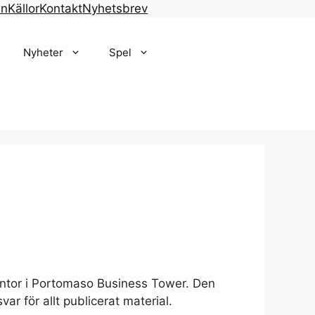
en
Källor
Kontakt
Nyhetsbrev
Nyheter
Spel
kontor i Portomaso Business Tower. Den
r för allt publicerat material.