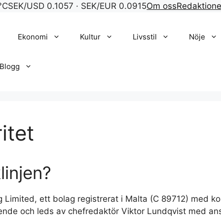
°C
SEK/USD 0.1057 · SEK/EUR 0.0915
Om oss
Redaktion
Ekonomi
Kultur
Livsstil
Nöje
Blogg
itet
injen?
g Limited, ett bolag registrerat i Malta (C 89712) med 
nde och leds av chefredaktör Viktor Lundqvist med ansva