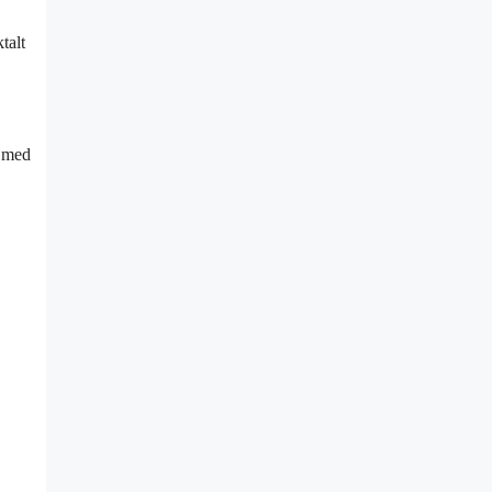
talt
d med