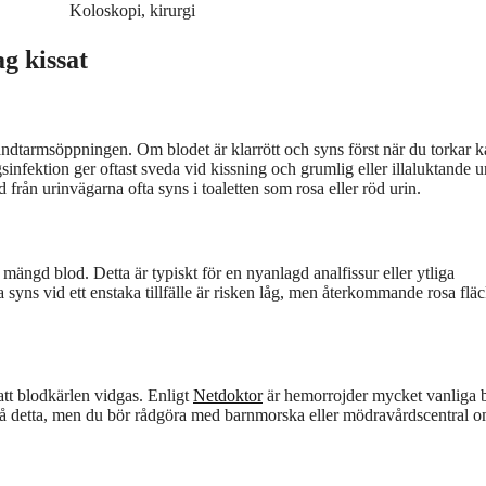
Koloskopi, kirurgi
g kissat
ändtarmsöppningen. Om blodet är klarrött och syns först när du torkar k
infektion ger oftast sveda vid kissning och grumlig eller illaluktande u
d från urinvägarna ofta syns i toaletten som rosa eller röd urin.
mängd blod. Detta är typiskt för en nyanlagd analfissur eller ytliga
syns vid ett enstaka tillfälle är risken låg, men återkommande rosa flä
tt blodkärlen vidgas. Enligt
Netdoktor
är hemorrojder mycket vanliga 
d på detta, men du bör rådgöra med barnmorska eller mödravårdscentral 