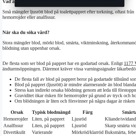
Vad är det?
Små mängder ljusrött blod på toalettpappret efter torkning, oftast från
hemorrojder eller analfissur.
När ska du söka vård?
Stora mängder blod, mörkt blod, smärta, viktminskning, återkomman
blödning utan uppenbar orsak.
De flesta som ser blod på pappret har en godartad orsak. Enligt
1177 
ändtarmsöppningen. Däremot kräver vissa varningssignaler läkarbed
De flesta fall av blod på pappret beror på godartade tillstånd so
Blod på pappret (ljusrött) är mindre alarmerande än blod blandat
Stress kan indirekt orsaka blödning genom att leda till förstopp
Graviditet ökar risken för hemorrojder på grund av tryck och h
Om blödningen är liten och försvinner på några dagar är risken
Orsak
Typisk blodmängd
Färg
Smärt
Hemorrojder
Liten, på pappret
Ljusröd
Kliande/svidan
Analfissur
Liten, på pappret
Ljusröd
Skarp smärta vi
Divertikulit
Varierande
Mörkröd/klarröd
Buksmärta, febe