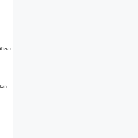
fierar
 kan