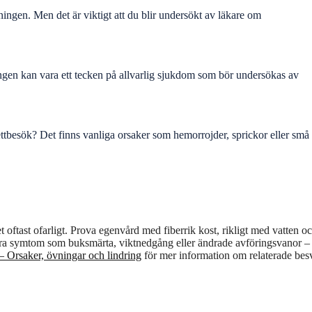
ingen. Men det är viktigt att du blir undersökt av läkare om
ngen kan vara ett tecken på allvarlig sjukdom som bör undersökas av
ettbesök? Det finns vanliga orsaker som hemorrojder, sprickor eller små
t oftast ofarligt. Prova egenvård med fiberrik kost, rikligt med vatten o
ndra symtom som buksmärta, viktnedgång eller ändrade avföringsvanor –
– Orsaker, övningar och lindring
för mer information om relaterade besv