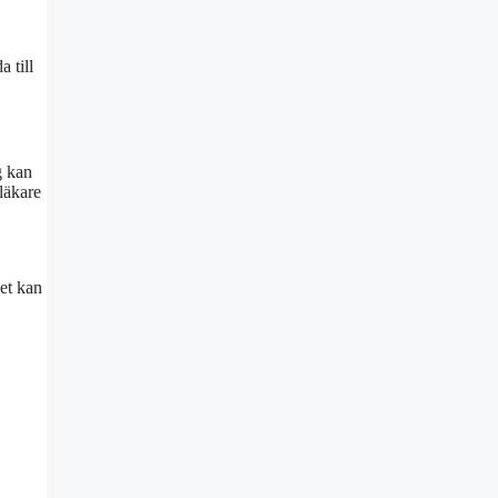
 till
g kan
läkare
et kan