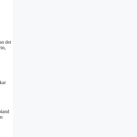
an det
rin,
ckar
bland
om