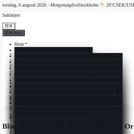
torsdag, 6 augusti 2026 ·
Morgonutgåva
Stockholm
20°C
SEK/USD
Hoppa
Saklinjen
till
innehåll
Meny
Meny
Hem
Reportage
Cookiepolicy
Ekonomi
Rollistan i Quantum of Solace – skådespelare och fakta
Kultur
Historia
แลกเงินสวีเดน ไทย – Aktuell växelkurs och bästa
Livsstil
Man Utd mot Rangers FC laguppställning 2025 | Europa
spartipsen
Vad Är En Kulturkanon – Kulturens Värde och Debatt
Nöje
Kontakt
League
Espresso House Near Me – Lokalt, Meny & Öppettider
Nyheter
I Love Pizza Visby – Meny, öppettider och recensioner
Mio min Mio film – Streama, rollista, trailer &
När kommer säsong 3 av The Summer I Turned Pretty –
Spel
Nyhetsbrev
Booty Bei Low Waist Skinny Bootcut Jeans – Guide &
åldersgräns
Ont på ena sidan av halsen – Vad Du Bör Veta
Premiär, schema och datum 2025
Samsung Smart Tag 2 – Pålitlig Spårning och Enkel
Sport
recension
Gin och tonic varianter – Recept, tips och trender för
Användning
Can You Run It – Kontrollera Datorns Spelprestanda
Korsord
Om oss
2025
Filmer med Julie Walters – Komplett filmografi och
Elite Stora Hotellet Jönköping – Komfort Och Historia
One Million Parfym Dam – Priser, Recensioner och Köp
Den som dräper säsong 2 – Rollista, avsnitt och
Nu tar vi dom – historien om Sveriges hockeylåt från
Blogg
roller
2025
Svarta prickar i synfältet – Trygg Ögonhälsa Rådgivning
Sveriges nya kreditförbud skakar om spelmarknaden
streaming
1989
Tipsa oss
Flimmer i ögats ytterkant – Orsaker och när du ska söka
I Love Pizza Allum – Familjär Smakupplevelse I Partille
Battle for Azeroth: guide till BFA 2026
vård
Den Otroliga Vandringen Svenskt Tal – Streama på
Samsung Galaxy Z Flip7 FE – Test, pris och
Zadig Voltaire This Is Her – Doftnoter, priser och
Sälja Guld Till Pantbank – Så Fungerar Det & Priser
Finacea före och efter – resultat och biverkningar
Breaking the Habit of Being Yourself – guide och
Disney+ och Apple TV
specifikationer
Baka med Frida lussebullar – Saftiga Bullar Med
köpguide
sammanfattning
Saucony Triumph 22 Dam – Köpguide, specifikationer
Blod På Pappret När Jag Torkar Mig – O
Träna Armar Gym Tjej – Bästa Övningarna & Schema
Vaniljsmör
Thor (film) – filmerna, ordning och skådespelare
och pris
2025
Rollistan i Harry Potter och de vises sten – Original och
När är det lag på vinterdäck – Datum, böter och regler
Dilsa Demirbag-Sten – Familj, böcker och karriär