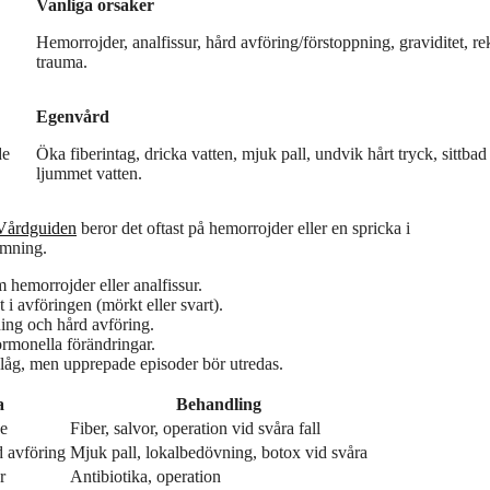
Vanliga orsaker
Hemorrojder, analfissur, hård avföring/förstoppning, graviditet, rek
trauma.
Egenvård
de
Öka fiberintag, dricka vatten, mjuk pall, undvik hårt tryck, sittba
ljummet vatten.
Vårdguiden
beror det oftast på hemorrojder eller en spricka i
ömning.
m hemorrojder eller analfissur.
 i avföringen (mörkt eller svart).
ning och hård avföring.
ormonella förändringar.
 låg, men upprepade episoder bör utredas.
a
Behandling
de
Fiber, salvor, operation vid svåra fall
d avföring
Mjuk pall, lokalbedövning, botox vid svåra
r
Antibiotika, operation