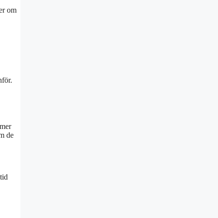
ler om
för.
 mer
om de
tid