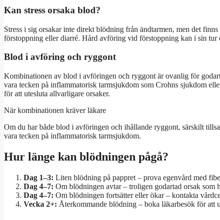
Kan stress orsaka blod?
Stress i sig orsakar inte direkt blödning från ändtarmen, men det finn
förstoppning eller diarré. Hård avföring vid förstoppning kan i sin tur 
Blod i avföring och ryggont
Kombinationen av blod i avföringen och ryggont är ovanlig för godart
vara tecken på inflammatorisk tarmsjukdom som Crohns sjukdom eller 
för att utesluta allvarligare orsaker.
När kombinationen kräver läkare
Om du har både blod i avföringen och ihållande ryggont, särskilt til
vara tecken på inflammatorisk tarmsjukdom.
Hur länge kan blödningen pågå?
Dag 1–3:
Liten blödning på pappret – prova egenvård med fiber
Dag 4–7:
Om blödningen avtar – troligen godartad orsak som he
Dag 4–7:
Om blödningen fortsätter eller ökar – kontakta vårdc
Vecka 2+:
Återkommande blödning – boka läkarbesök för att ute