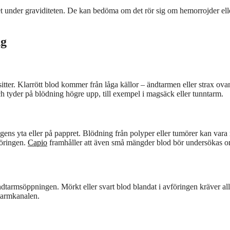
 under graviditeten. De kan bedöma om det rör sig om hemorrojder el
ng
tter. Klarrött blod kommer från låga källor – ändtarmen eller strax ovan
ch tyder på blödning högre upp, till exempel i magsäck eller tunntarm.
ens yta eller på pappret. Blödning från polyper eller tumörer kan vara
föringen.
Capio
framhåller att även små mängder blod bör undersökas 
dtarmsöppningen. Mörkt eller svart blod blandat i avföringen kräver all
tarmkanalen.