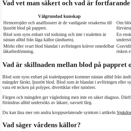
Vad vet man säkert och vad är fortfarande
Välgrundad kunskap
Hemorrojder och analfissurer är de vanligaste orsakerna till
Om blöd
ljusrött blod på pappret.
förvärr
Blod som syns enbart vid torkning och inte i toaletten är
En enski
nästan alltid från låga källor (ändtarm).
undersö
Mörkt eller svart blod blandat i avföringen kräver omedelbar
Gravidit
läkarbedömning.
risken e
Vad är skillnaden mellan blod på pappret o
Blod som syns enbart på toalettpappret kommer nästan alltid från ändt
mängder färskt, ljusrött blod. Blod som är blandat i avföringen eller 
vara ett tecken på polyper, divertiklar eller tumörer.
Färgen och mängden ger vägledning men inte en säker diagnos. Därför 
förändras alltid undersöks av läkare, oavsett färg.
Du kan läsa mer om andra kroppsrelaterade symtom i artikeln
Sjukdom
Vad säger vårdens källor?