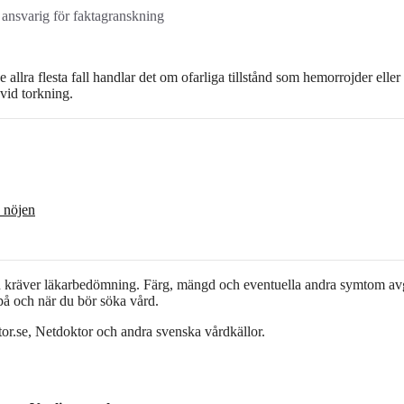
, ansvarig för faktagranskning
allra flesta fall handlar det om ofarliga tillstånd som hemorrojder eller
 vid torkning.
 nöjen
gen kräver läkarbedömning. Färg, mängd och eventuella andra symtom av
 på och när du bör söka vård.
or.se, Netdoktor och andra svenska vårdkällor.