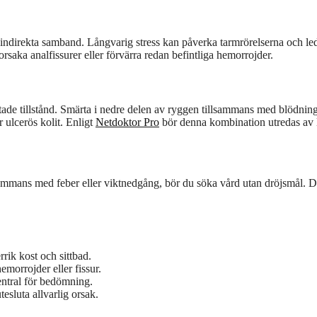
s indirekta samband. Långvarig stress kan påverka tarmrörelserna och leda
orsaka analfissurer eller förvärra redan befintliga hemorrojder.
ade tillstånd. Smärta i nedre delen av ryggen tillsammans med blödnin
ulcerös kolit. Enligt
Netdoktor Pro
bör denna kombination utredas av 
lsammans med feber eller viktnedgång, bör du söka vård utan dröjsmål. D
rik kost och sittbad.
morrojder eller fissur.
entral för bedömning.
sluta allvarlig orsak.