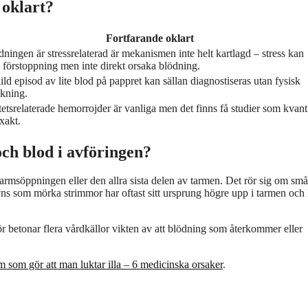
 oklart?
Fortfarande oklart
ningen är stressrelaterad är mekanismen inte helt kartlagd – stress kan
a förstoppning men inte direkt orsaka blödning.
ld episod av lite blod på pappret kan sällan diagnostiseras utan fysisk
kning.
etsrelaterade hemorrojder är vanliga men det finns få studier som kvanti
xakt.
ch blod i avföringen?
armsöppningen eller den allra sista delen av tarmen. Det rör sig om små
syns som mörka strimmor har oftast sitt ursprung högre upp i tarmen och
betonar flera vårdkällor vikten av att blödning som återkommer eller
 som gör att man luktar illa – 6 medicinska orsaker
.