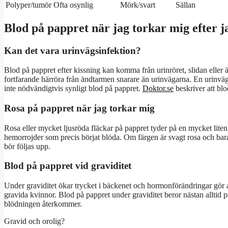
Polyper/tumör
Ofta osynlig
Mörk/svart
Sällan
Blod på pappret när jag torkar mig efter ja
Kan det vara urinvägsinfektion?
Blod på pappret efter kissning kan komma från urinröret, slidan eller 
fortfarande härröra från ändtarmen snarare än urinvägarna. En urinvägs
inte nödvändigtvis synligt blod på pappret.
Doktor.se
beskriver att blo
Rosa på pappret när jag torkar mig
Rosa eller mycket ljusröda fläckar på pappret tyder på en mycket liten 
hemorrojder som precis börjat blöda. Om färgen är svagt rosa och bara 
bör följas upp.
Blod på pappret vid graviditet
Under graviditet ökar trycket i bäckenet och hormonförändringar gör a
gravida kvinnor. Blod på pappret under graviditet beror nästan allti
blödningen återkommer.
Gravid och orolig?