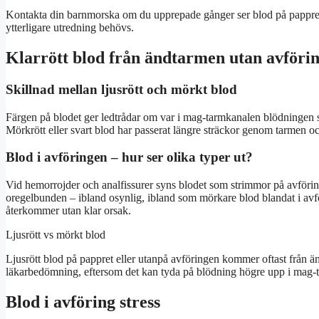
Kontakta din barnmorska om du upprepade gånger ser blod på pappret
ytterligare utredning behövs.
Klarrött blod från ändtarmen utan avföri
Skillnad mellan ljusrött och mörkt blod
Färgen på blodet ger ledtrådar om var i mag-tarmkanalen blödningen si
Mörkrött eller svart blod har passerat längre sträckor genom tarmen o
Blod i avföringen – hur ser olika typer ut?
Vid hemorrojder och analfissurer syns blodet som strimmor på avföring
oregelbunden – ibland osynlig, ibland som mörkare blod blandat i av
återkommer utan klar orsak.
Ljusrött vs mörkt blod
Ljusrött blod på pappret eller utanpå avföringen kommer oftast från än
läkarbedömning, eftersom det kan tyda på blödning högre upp i mag-
Blod i avföring stress