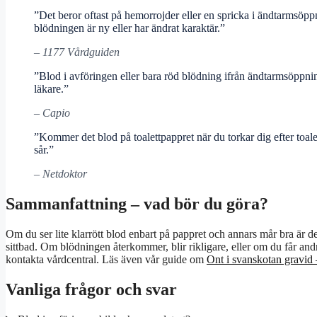
”Det beror oftast på hemorrojder eller en spricka i ändtarmsöppn
blödningen är ny eller har ändrat karaktär.”
– 1177 Vårdguiden
”Blod i avföringen eller bara röd blödning ifrån ändtarmsöppni
läkare.”
– Capio
”Kommer det blod på toalettpappret när du torkar dig efter toal
sår.”
– Netdoktor
Sammanfattning – vad bör du göra?
Om du ser lite klarrött blod enbart på pappret och annars mår bra är de
sittbad. Om blödningen återkommer, blir rikligare, eller om du får a
kontakta vårdcentral. Läs även vår guide om
Ont i svanskotan gravid 
Vanliga frågor och svar