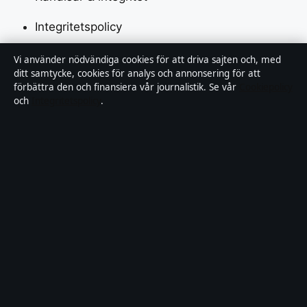
Integritetspolicy
Vi använder nödvändiga cookies för att driva sajten och, med
Om Saklinjen i korthet
ditt samtycke, cookies för analys och annonsering för att
förbättra den och finansiera vår journalistik. Se vår
Cookiepolicy
och
Integritetspolicy
.
Saklinjen är en oberoende svensk digital nyhetssajt
med fokus på film, tv, kultur och nöjesnyheter. Varje
artikel har en namngiven byline, granskas av en
redaktör och faktagranskas innan publicering.
Vi rättar misstag skyndsamt. Allmänna förfrågningar:
info@saklinjen.se
.
saklinjen.se drivs av Strandkajen Publishing Limited
(Malta Business Registry: C 89712).