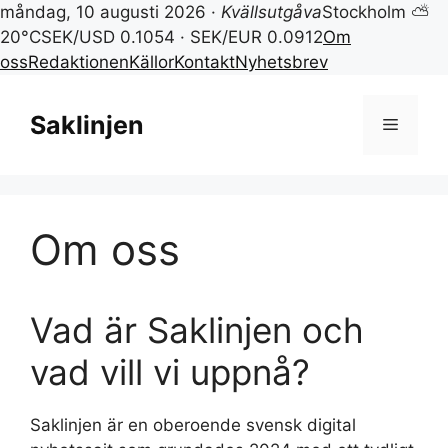
måndag, 10 augusti 2026 ·
Kvällsutgåva
Stockholm ⛅
20°C
SEK/USD 0.1054 · SEK/EUR 0.0912
Om
oss
Redaktionen
Källor
Kontakt
Nyhetsbrev
Hoppa
till
Saklinjen
Meny
innehåll
Om oss
Vad är Saklinjen och
vad vill vi uppnå?
Saklinjen är en oberoende svensk digital