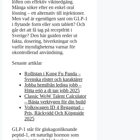
löften om effektiv viktnedgång.
Många söker efter en enkel oral
lösning – ett alternativ till injektioner.
Men vad är egentligen sant om GLP-1
i flytande form eller som tablett? Och
går det att få tag på receptfritt i
Sverige? Den här guiden reder ut
fakta, dosering, biverkningar och
varför myndigheterna varnar för
okontrollerad användning.
Senaste artiklar
Rollistan i Kung Fu Panda –
Svenska röster och karaktärer
Jobba hemifrån lediga jobb –
Hitta eriö a di tan jobb 2025
Classic WoW Talent Calculator
– Bästa verktygen för din build
Volkswagen ID 4 Begagnad –
Pris, Räckvidd Och Köpguide
2025
GLP-1 står för glukagonliknande
peptid-1, ett naturligt hormon som