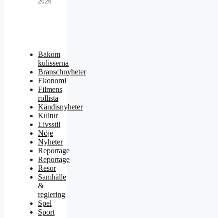
2026
Bakom
kulisserna
Branschnyheter
Ekonomi
Filmens
rollista
Kändisnyheter
Kultur
Livsstil
Nöje
Nyheter
Reportage
Reportage
Resor
Samhälle
&
reglering
Spel
Sport