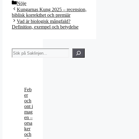
Kategorier
Nöje
Kungarnas Kung 2025 – recension,
biblisk korrekthet och premiär
Vad är biologisk mångfald?
Definition, exempel och betydelse
Sök
Feb
er
och
ont i
mag
en –
orsa
ker
och