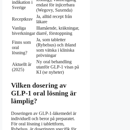
indikation i
endast för injicerbara
Sverige
(Wegovy, Saxenda)
Ja, alltid recept från
Receptkrav
läkare
Vanliga
Illamående, kräkningar,
biverkningar
diarré, förstoppning
Ja, som tabletter
Finns som
(Rybelsus) och ibland
oral
som vätska i kliniska
lösning?
prövningar
Ny oral behandling
Aktuellt år
utanför GLP-1 visas på
(2025)
KI (se nyheter)
Vilken dosering av
GLP-1 oral lösning är
lämplig?
Doseringen av GLP-1-läkemedel är
individuell och beror på preparatet.
För oral lösning i tablettform,
Rybelsus, är doseringen specifik för