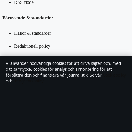
RSS-flöde
Förtroende & standarder
Källor & standarder
Redaktionell policy
Rättelsepolicy
Vi använder nödvändiga cookies för att driva sajten och, med
ditt samtycke, cookies för analys och annonsering för att
Tillgänglighetsredogörelse
förbättra den och finansiera vår journalistik. Se vår
Cookiepolicy
och
Integritetspolicy
.
Kändisar & integritet
Integritetspolicy
Om Saklinjen i korthet
Saklinjen är en oberoende svensk digital nyhetssajt med fokus på
film, tv, kultur och nöjesnyheter. Varje artikel har en namngiven