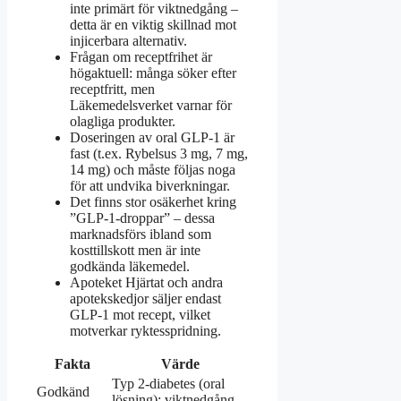
inte primärt för viktnedgång –
detta är en viktig skillnad mot
injicerbara alternativ.
Frågan om receptfrihet är
högaktuell: många söker efter
receptfritt, men
Läkemedelsverket varnar för
olagliga produkter.
Doseringen av oral GLP-1 är
fast (t.ex. Rybelsus 3 mg, 7 mg,
14 mg) och måste följas noga
för att undvika biverkningar.
Det finns stor osäkerhet kring
”GLP-1-droppar” – dessa
marknadsförs ibland som
kosttillskott men är inte
godkända läkemedel.
Apoteket Hjärtat och andra
apotekskedjor säljer endast
GLP-1 mot recept, vilket
motverkar ryktesspridning.
Fakta
Värde
Typ 2-diabetes (oral
Godkänd
lösning); viktnedgång