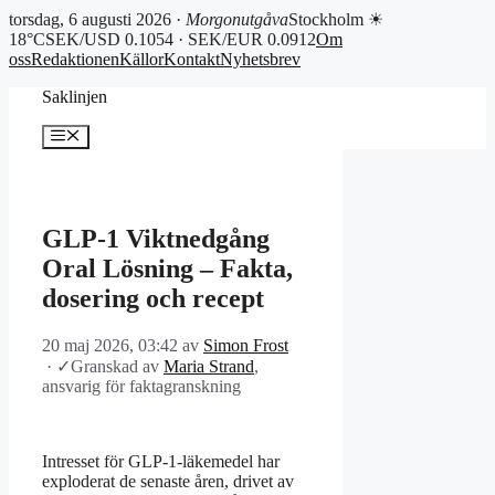
torsdag, 6 augusti 2026 ·
Morgonutgåva
Stockholm ☀
18°C
SEK/USD 0.1054 · SEK/EUR 0.0912
Om
oss
Redaktionen
Källor
Kontakt
Nyhetsbrev
Hoppa
Saklinjen
till
innehåll
Meny
GLP-1 Viktnedgång
Oral Lösning – Fakta,
dosering och recept
20 maj 2026, 03:42
av
Simon Frost
·
✓
Granskad av
Maria Strand
,
ansvarig för faktagranskning
Intresset för GLP-1-läkemedel har
exploderat de senaste åren, drivet av