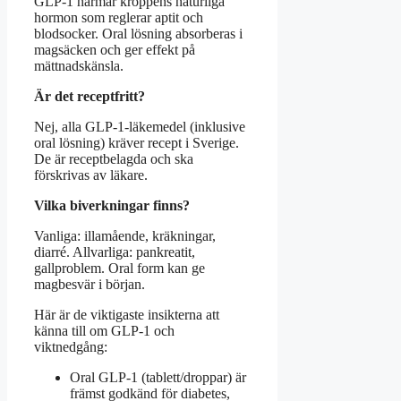
GLP-1 härmar kroppens naturliga
hormon som reglerar aptit och
blodsocker. Oral lösning absorberas i
magsäcken och ger effekt på
mättnadskänsla.
Är det receptfritt?
Nej, alla GLP-1-läkemedel (inklusive
oral lösning) kräver recept i Sverige.
De är receptbelagda och ska
förskrivas av läkare.
Vilka biverkningar finns?
Vanliga: illamående, kräkningar,
diarré. Allvarliga: pankreatit,
gallproblem. Oral form kan ge
magbesvär i början.
Här är de viktigaste insikterna att
känna till om GLP-1 och
viktnedgång:
Oral GLP-1 (tablett/droppar) är
främst godkänd för diabetes,