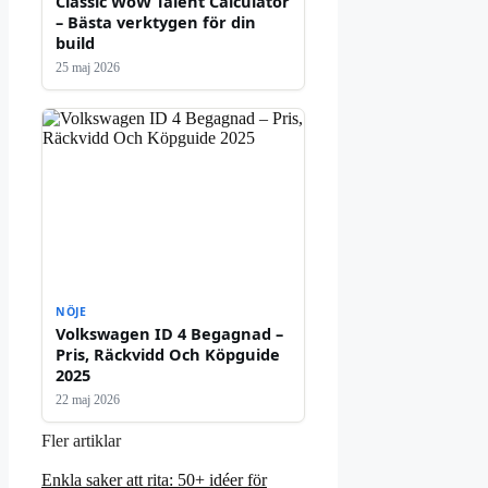
Classic WoW Talent Calculator
– Bästa verktygen för din
build
25 maj 2026
NÖJE
Volkswagen ID 4 Begagnad –
Pris, Räckvidd Och Köpguide
2025
22 maj 2026
Fler artiklar
Enkla saker att rita: 50+ idéer för