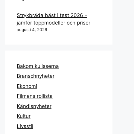
Strykbräda bäst i test 2026 –
jämför toppmodeller och priser
augusti 4, 2026
Bakom kulisserna
Branschnyheter
Ekonomi
Filmens rollista
Kändisnyheter
Kultur
Livsstil