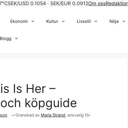
7°C
SEK/USD 0.1054 · SEK/EUR 0.0912
Om oss
Redaktio
Ekonomi
Kultur
Livsstil
Nöje
Blogg
is Is Her –
r och köpguide
sson
·
✓
Granskad av
Maria Strand
, ansvarig för