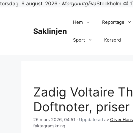
torsdag, 6 augusti 2026 ·
Morgonutgåva
Stockholm ⛅ 1
Hoppa
till
Hem
Reportage
innehåll
Saklinjen
Sport
Korsord
Zadig Voltaire Th
Doftnoter, prise
26 mars 2026, 04:51
· Uppdaterad
av
Oliver Han
faktagranskning