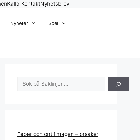
nen
Källor
Kontakt
Nyhetsbrev
Nyheter
Spel
Sök
Feber och ont i magen – orsaker