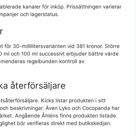
lerade kanaler för inköp. Prissättningen varierar
panjer och lagerstatus.
r
et för 30-millilitersvarianten vid 381 kronor. Större
50 ml och 100 ml successivt erbjuder bättre värde
ekommenderas regelbunden kontroll av
ka återförsäljare
återförsäljare. Kicks listar produkten i sitt
 och beskrivningar. Även Lyko och Cocopanda har
märket. Angående Åhléns finns produkten listade
glighet bör verifieras direkt med butikskedjan.