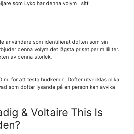
ljare som Lyko har denna volym i sitt
rade användare som identifierat doften som sin
rbjuder denna volym det lägsta priset per milliliter.
eten av denna storlek.
l för att testa hudkemin. Dofter utvecklas olika
vad som doftar lysande på en person kan avvika
ig & Voltaire This Is
den?