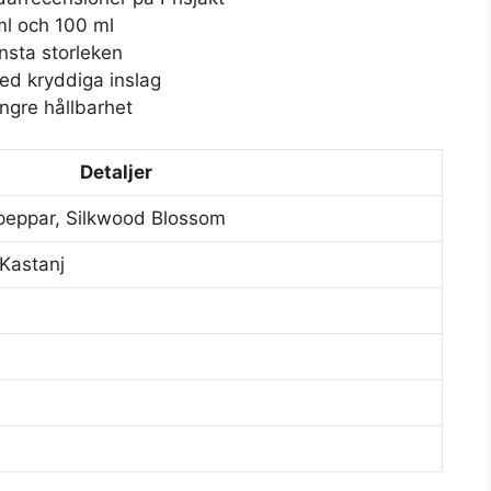
 ml och 100 ml
insta storleken
ed kryddiga inslag
ngre hållbarhet
Detaljer
eppar, Silkwood Blossom
 Kastanj