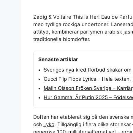
Zadig & Voltaire This Is Her! Eau de Parfu
med tydliga rockiga undertoner. Lanserad 
attityd, kombinerar parfymen arabisk ja
traditionella blomdofter.
Senaste artiklar
Sveriges nya kreditförbud skakar o
Gucci Flip Flops Lyrics – Hela texten
Malin Olsson Fröken Sverige – Karriär
Hur Gammal Är Putin 2025 – Födelsed
Doften har etablerat sig på den svenska
och
Lyko
. Tillgänglig i flera olika storleka
generösa 100-millilitersalternativet – erbj