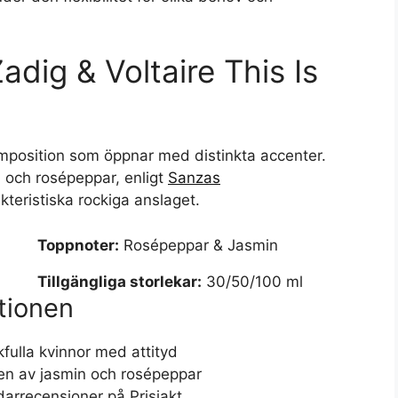
adig & Voltaire This Is
mposition som öppnar med distinkta accenter.
 och rosépeppar, enligt
Sanzas
akteristiska rockiga anslaget.
Toppnoter:
Rosépeppar & Jasmin
Tillgängliga storlekar:
30/50/100 ml
tionen
lekfulla kvinnor med attityd
en av jasmin och rosépeppar
darrecensioner på Prisjakt