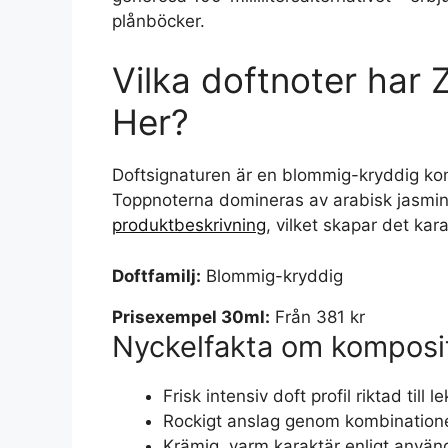
plånböcker.
Vilka doftnoter har Z
Her?
Doftsignaturen är en blommig-kryddig ko
Toppnoterna domineras av arabisk jasmin
produktbeskrivning
, vilket skapar det kar
Doftfamilj:
Blommig-kryddig
Prisexempel 30ml:
Från 381 kr
Nyckelfakta om komposi
Frisk intensiv doft profil riktad till 
Rockigt anslag genom kombination
Krämig, varm karaktär enligt använ