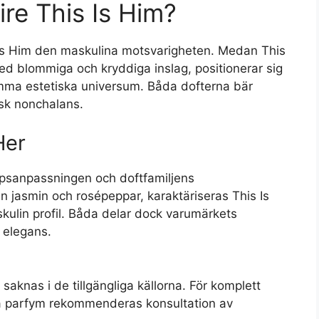
ire This Is Him?
 Is Him den maskulina motsvarigheten. Medan This
 med blommiga och kryddiga inslag, positionerar sig
mma estetiska universum. Båda dofterna bär
nsk nonchalans.
Her
uppsanpassningen och doftfamiljens
n jasmin och rosépeppar, karaktäriseras This Is
ulin profil. Båda delar dock varumärkets
 elegans.
 saknas i de tillgängliga källorna. För komplett
a parfym rekommenderas konsultation av