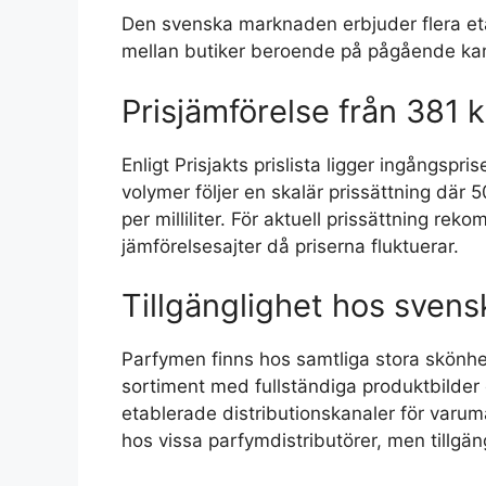
Den svenska marknaden erbjuder flera etab
mellan butiker beroende på pågående kam
Prisjämförelse från 381 k
Enligt Prisjakts prislista ligger ingångspris
volymer följer en skalär prissättning där 
per milliliter. För aktuell prissättning r
jämförelsesajter då priserna fluktuerar.
Tillgänglighet hos svens
Parfymen finns hos samtliga stora skönhets
sortiment med fullständiga produktbilder
etablerade distributionskanaler för varu
hos vissa parfymdistributörer, men tillgän