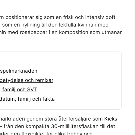
m positionerar sig som en frisk och intensiv doft
som en hyllning till den lekfulla kvinnan med
smin med rosépeppar i en komposition som utmanar
m spelmarknaden
, betydelse och remixar
, familj och SVT
atum, familj och fakta
 marknaden genom stora återförsäljare som
Kicks
r – från den kompakta 30-millilitersflaskan till det
uder den flexibilitet för olika behov och