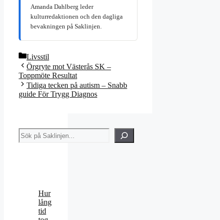
Amanda Dahlberg leder
kulturredaktionen och den dagliga
bevakningen på Saklinjen.
Kategorier
Livsstil
Örgryte mot Västerås SK –
Toppmöte Resultat
Tidiga tecken på autism – Snabb
guide För Trygg Diagnos
Sök
Hur
lång
tid
tog