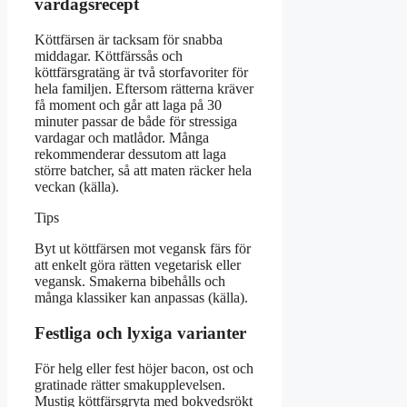
vardagsrecept
Köttfärsen är tacksam för snabba
middagar. Köttfärssås och
köttfärsgratäng är två storfavoriter för
hela familjen. Eftersom rätterna kräver
få moment och går att laga på 30
minuter passar de både för stressiga
vardagar och matlådor. Många
rekommenderar dessutom att laga
större batcher, så att maten räcker hela
veckan (källa).
Tips
Byt ut köttfärsen mot vegansk färs för
att enkelt göra rätten vegetarisk eller
vegansk. Smakerna bibehålls och
många klassiker kan anpassas (källa).
Festliga och lyxiga varianter
För helg eller fest höjer bacon, ost och
gratinade rätter smakupplevelsen.
Mustig köttfärsgryta med bokvedsrökt