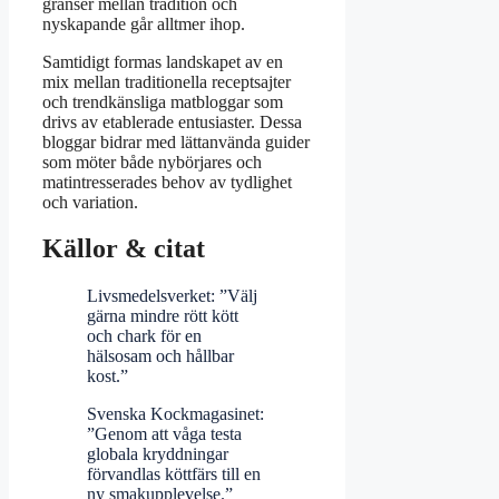
gränser mellan tradition och
nyskapande går alltmer ihop.
Samtidigt formas landskapet av en
mix mellan traditionella receptsajter
och trendkänsliga matbloggar som
drivs av etablerade entusiaster. Dessa
bloggar bidrar med lättanvända guider
som möter både nybörjares och
matintresserades behov av tydlighet
och variation.
Källor & citat
Livsmedelsverket: ”Välj
gärna mindre rött kött
och chark för en
hälsosam och hållbar
kost.”
Svenska Kockmagasinet:
”Genom att våga testa
globala kryddningar
förvandlas köttfärs till en
ny smakupplevelse.”