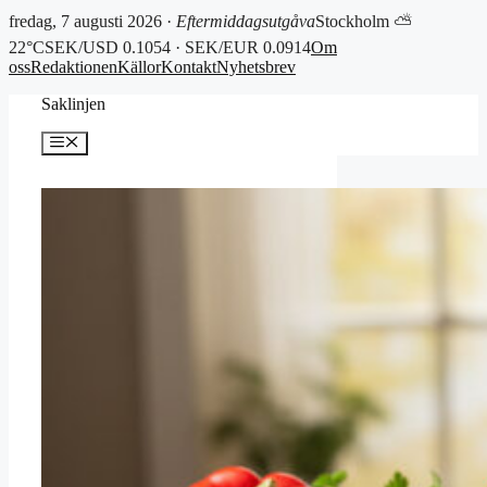
fredag, 7 augusti 2026 ·
Eftermiddagsutgåva
Stockholm ⛅
22°C
SEK/USD 0.1054 · SEK/EUR 0.0914
Om
oss
Redaktionen
Källor
Kontakt
Nyhetsbrev
Hoppa
Saklinjen
till
innehåll
Meny