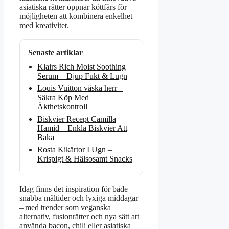
asiatiska rätter öppnar köttfärs för
möjligheten att kombinera enkelhet
med kreativitet.
Senaste artiklar
Klairs Rich Moist Soothing
Serum – Djup Fukt & Lugn
Louis Vuitton väska herr –
Säkra Köp Med
Äkthetskontroll
Biskvier Recept Camilla
Hamid – Enkla Biskvier Att
Baka
Rosta Kikärtor I Ugn –
Krispigt & Hälsosamt Snacks
Idag finns det inspiration för både
snabba måltider och lyxiga middagar
– med trender som veganska
alternativ, fusionrätter och nya sätt att
använda bacon, chili eller asiatiska