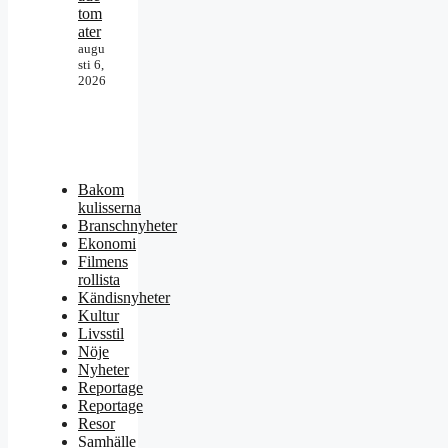
tom
ater
augu
sti 6,
2026
Bakom
kulisserna
Branschnyheter
Ekonomi
Filmens
rollista
Kändisnyheter
Kultur
Livsstil
Nöje
Nyheter
Reportage
Reportage
Resor
Samhälle