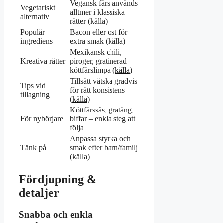
Vegansk färs används
Vegetariskt
alltmer i klassiska
alternativ
rätter (källa)
Populär
Bacon eller ost för
ingrediens
extra smak (källa)
Mexikansk chili,
Kreativa rätter
piroger, gratinerad
köttfärslimpa (
källa
)
Tillsätt vätska gradvis
Tips vid
för rätt konsistens
tillagning
(
källa
)
Köttfärssås, gratäng,
För nybörjare
biffar – enkla steg att
följa
Anpassa styrka och
Tänk på
smak efter barn/familj
(källa)
Fördjupning &
detaljer
Snabba och enkla