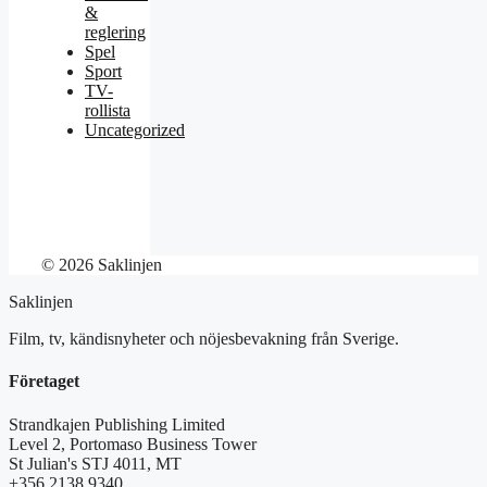
&
reglering
Spel
Sport
TV-
rollista
Uncategorized
© 2026 Saklinjen
Saklinjen
Film, tv, kändisnyheter och nöjesbevakning från Sverige.
Företaget
Strandkajen Publishing Limited
Level 2, Portomaso Business Tower
St Julian's STJ 4011, MT
+356 2138 9340