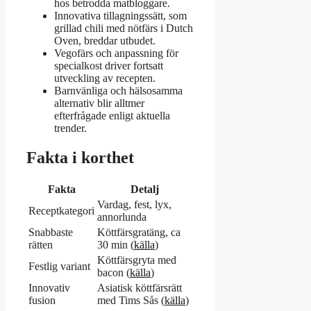
hos betrodda matbloggare.
Innovativa tillagningssätt, som
grillad chili med nötfärs i Dutch
Oven, breddar utbudet.
Vegofärs och anpassning för
specialkost driver fortsatt
utveckling av recepten.
Barnvänliga och hälsosamma
alternativ blir alltmer
efterfrågade enligt aktuella
trender.
Fakta i korthet
Fakta
Detalj
Vardag, fest, lyx,
Receptkategori
annorlunda
Snabbaste
Köttfärsgratäng, ca
rätten
30 min (
källa
)
Köttfärsgryta med
Festlig variant
bacon (
källa
)
Innovativ
Asiatisk köttfärsrätt
fusion
med Tims Sås (
källa
)