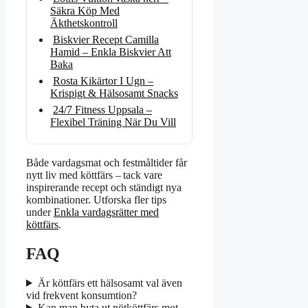
Säkra Köp Med
Äkthetskontroll
Biskvier Recept Camilla
Hamid – Enkla Biskvier Att
Baka
Rosta Kikärtor I Ugn –
Krispigt & Hälsosamt Snacks
24/7 Fitness Uppsala –
Flexibel Träning När Du Vill
Både vardagsmat och festmåltider får
nytt liv med köttfärs – tack vare
inspirerande recept och ständigt nya
kombinationer. Utforska fler tips
under
Enkla vardagsrätter med
köttfärs
.
FAQ
Är köttfärs ett hälsosamt val även
vid frekvent konsumtion?
Kan man byta ut nötköttfärs mot