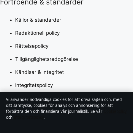
Förtroende & standarder
Källor & standarder
Redaktionell policy
Rättelsepolicy
Tillgänglighetsredogörelse
Kändisar & integritet
Integritetspolicy
Vi använder nödvändiga cookies för att driva sajten och, med
Om Saklinjen i korthet
ditt samtycke, cookies för analys och annonsering för att
förbättra den och finansiera vår journalistik. Se vår
Cookiepolicy
och
Integritetspolicy
.
Saklinjen är en oberoende svensk digital nyhetssajt
med fokus på film, tv, kultur och nöjesnyheter. Varje