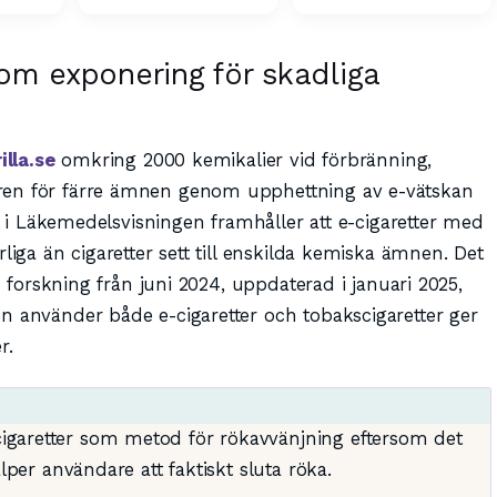
om exponering för skadliga
illa.se
omkring 2000 kemikalier vid förbränning,
ren för färre ämnen genom upphettning av e-vätskan
el i Läkemedelsvisningen framhåller att e-cigaretter med
liga än cigaretter sett till enskilda kemiska ämnen. Det
:s forskning från juni 2024, uppdaterad i januari 2025,
n använder både e-cigaretter och tobakscigaretter ger
r.
garetter som metod för rökavvänjning eftersom det
lper användare att faktiskt sluta röka.