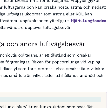
ter inte är skonsamma för luftvägarna. Propylenglykol
rar luftvägarna och kan orsaka hosta, astma och nedsatt
liga luftvägssjukdomar som astma eller KOL kan
örsämra lungfunktionen ytterligare.
Hjärt-Lungfonden
ettanvändare upplever luftvägsbesvär.
ga och andra luftvägsbesvär
iolitis obliterans, är ett tillstånd som orsakar
aste förgreningar. Risken för popcornlunga vid vaping
ll diacetyl som förekommer i vissa smaksatta e-vätskor.
as små luftrör, vilket leder till ihållande andnöd och
ted lung injury) är en lungsjukdom som specifikt