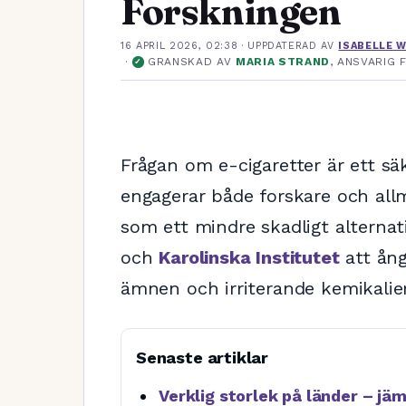
Forskningen
16 APRIL 2026, 02:38
· UPPDATERAD
AV
ISABELLE 
·
GRANSKAD AV
MARIA STRAND
, ANSVARIG
✓
Frågan om e-cigaretter är ett säkr
engagerar både forskare och all
som ett mindre skadligt alternati
och
Karolinska Institutet
att ång
ämnen och irriterande kemikalier
Senaste artiklar
Verklig storlek på länder – jä