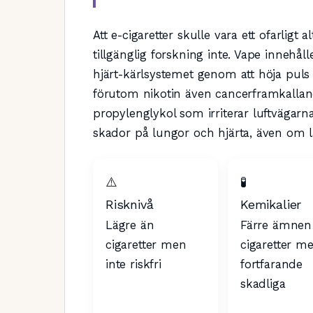
Att e-cigaretter skulle vara ett ofarligt a
tillgänglig forskning inte. Vape inneh
hjärt-kärlsystemet genom att höja pul
förutom nikotin även cancerframkall
propylenglykol som irriterar luftvägarn
skador på lungor och hjärta, även om lå
⚠️
🧪
Risknivå
Kemikalier
Lägre än
Färre ämnen
cigaretter men
cigaretter m
inte riskfri
fortfarande
skadliga