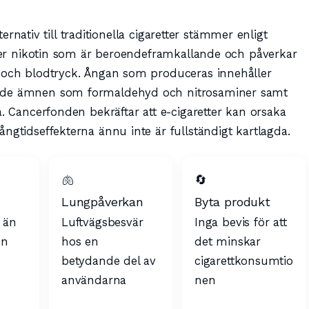
lternativ till traditionella cigaretter stämmer enligt
åller nikotin som är beroendeframkallande och påverkar
s och blodtryck. Ångan som produceras innehåller
ande ämnen som formaldehyd och nitrosaminer samt
a. Cancerfonden bekräftar att e-cigaretter kan orsaka
ngtidseffekterna ännu inte är fullständigt kartlagda.
🫁
🔄
Lungpåverkan
Byta produkt
 än
Luftvägsbesvär
Inga bevis för att
en
hos en
det minskar
betydande del av
cigarettkonsumtio
användarna
nen