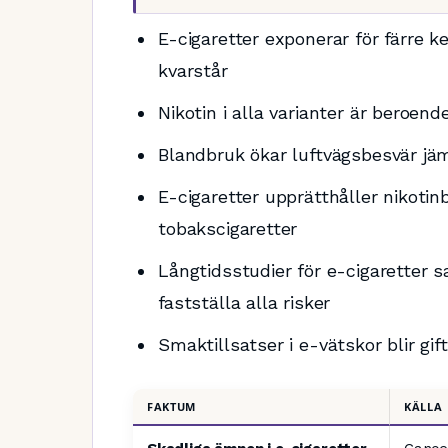
E-cigaretter exponerar för färre 
kvarstår
Nikotin i alla varianter är beroe
Blandbruk ökar luftvägsbesvär jäm
E-cigaretter upprätthåller nikotin
tobakscigaretter
Långtidsstudier för e-cigaretter s
fastställa alla risker
Smaktillsatser i e-vätskor blir gif
FAKTUM
KÄLLA