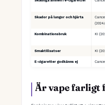
Skadliga ämnen i e-cigaretter
Cance
Skador på lungor och hjärta
Cance
(2024
Kombinationsbruk
KI (2
Smaktillsatser
KI (20
E-cigaretter godkänns ej
Cance
Är vape farligt