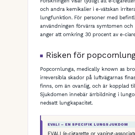
Forskningen visar tydligt att e-cigaret
och andra kemikalier i e-vätskan irrite
lungfunktion. För personer med befint
användningen förvärra symtomen och f
anger att omkring 30 procent av e-ciar
Risken för popcornlun
Popcornlunga, medically known as bronch
irreversibla skador på luftvägarnas fin
finns, om än ovanlig, och är kopplad ti
Sjukdomen innebär ärrbildning i lungorn
nedsatt lungkapacitet.
EVALI – EN SPECIFIK LUNGSJUKDOM
EVALI (e-cigarette or vaping-associa