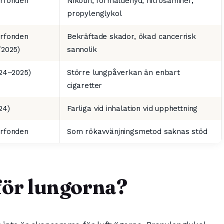
rfonden
Nikotin, formaldehyd, nitrosaminer,
propylenglykol
rfonden
Bekräftade skador, ökad cancerrisk
/2025)
sannolik
024–2025)
Större lungpåverkan än enbart
cigaretter
24)
Farliga vid inhalation vid upphettning
rfonden
Som rökavvänjningsmetod saknas stöd
 för lungorna?