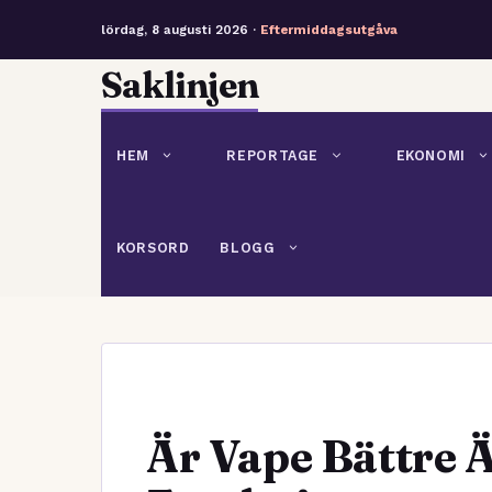
lördag, 8 augusti 2026 ·
Eftermiddagsutgåva
Hoppa
Saklinjen
till
innehåll
HEM
REPORTAGE
EKONOMI
KORSORD
BLOGG
Är Vape Bättre Ä