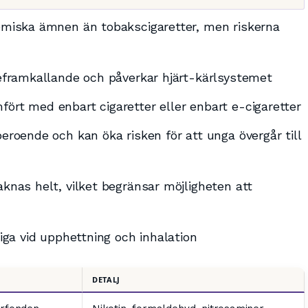
kemiska ämnen än tobakscigaretter, men riskerna
ndeframkallande och påverkar hjärt-kärlsystemet
fört med enbart cigaretter eller enbart e-cigaretter
beroende och kan öka risken för att unga övergår till
aknas helt, vilket begränsar möjligheten att
tiga vid upphettning och inhalation
DETALJ