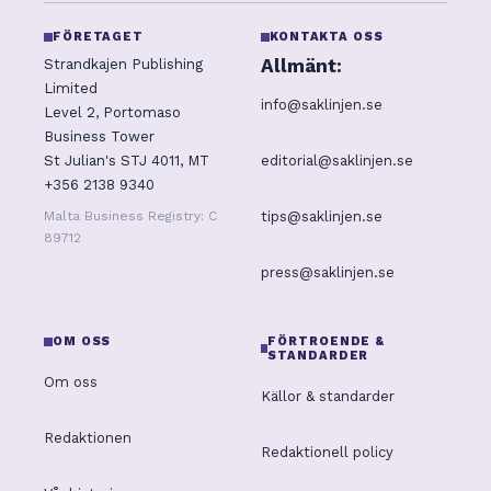
FÖRETAGET
KONTAKTA OSS
Allmänt:
Strandkajen Publishing
Limited
info@saklinjen.se
Level 2, Portomaso
Business Tower
editorial@saklinjen.se
St Julian's STJ 4011, MT
+356 2138 9340
tips@saklinjen.se
Malta Business Registry: C
89712
press@saklinjen.se
OM OSS
FÖRTROENDE &
STANDARDER
Om oss
Källor & standarder
Redaktionen
Redaktionell policy