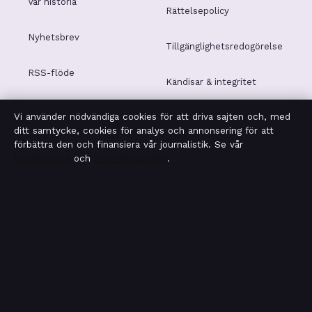
Vår historia
Rättelsepolicy
Nyhetsbrev
Tillgänglighetsredogörelse
RSS-flöde
Kändisar & integritet
Vi använder nödvändiga cookies för att driva sajten och, med
Integritetspolicy
ditt samtycke, cookies för analys och annonsering för att
förbättra den och finansiera vår journalistik. Se vår
Cookiepolicy
och
Integritetspolicy
.
OM SAKLINJEN I KORTHET
Saklinjen är en oberoende svensk digital nyhetssajt med
fokus på film, tv, kultur och nöjesnyheter. Varje artikel har
en namngiven byline, granskas av en redaktör och
faktagranskas innan publicering.
Vi rättar misstag skyndsamt. Allmänna förfrågningar:
info@saklinjen.se
.