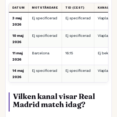
DATUM
MOTSTÅNDARE
TID (CEST)
KANAL
3 maj
Ej specificerad
Ej specificerad
Viaplay
2026
10 maj
Ej specificerad
Ej specificerad
Viaplay
2026
11 maj
Barcelona
16:15
Ej bekräfta
2026
14 maj
Ej specificerad
Ej specificerad
Viaplay
2026
Vilken kanal visar Real
Madrid match idag?