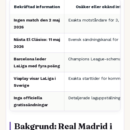
Bekräftad information
Osäker eller okänd inform
Ingen match den 2 maj
Exakta motståndare för 3, 10 o
2026
Nästa El Clásico: 11 maj
Svensk sändningskanal för El Cl
2026
Barcelona leder
Champions League-schema för
LaLiga med fyra poäng
Viaplay visar LaLiga i
Exakta starttider för kommand
Sverige
Inga officiella
Detaljerade laguppställningar
gratissändningar
Bakgrund: Real Madrid i