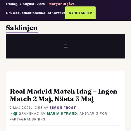
fredag, 7 augusti 2026 ·
Morgonutgåva
Om oss
Redaktionen
Källor
Kontakt
NYHETSBREV
Hoppa
Saklinjen
till
innehåll
MENY
Real Madrid Match Idag – Ingen
Match 2 Maj, Nästa 3 Maj
2 MAJ 2026, 13:58
AV
SIMON FROST
·
GRANSKAD AV
MARIA STRAND
, ANSVARIG FÖR
✓
FAKTAGRANSKNING