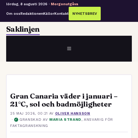
lördag, 8 augusti 2026 ·
Morgonutgåva
Om oss
Redaktionen
Källor
Kontakt
NYHETSBREV
Hoppa
Saklinjen
till
innehåll
MENY
Gran Canaria väder i januari –
21°C, sol och badmöjligheter
25 MAJ 2026, 00:21
AV
OLIVER HANSSON
·
GRANSKAD AV
MARIA STRAND
, ANSVARIG FÖR
✓
FAKTAGRANSKNING