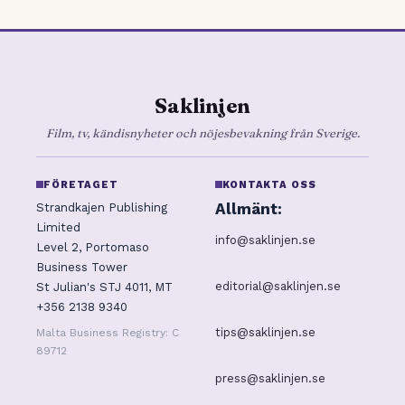
Saklinjen
Film, tv, kändisnyheter och nöjesbevakning från Sverige.
FÖRETAGET
KONTAKTA OSS
Allmänt:
Strandkajen Publishing
Limited
info@saklinjen.se
Level 2, Portomaso
Business Tower
editorial@saklinjen.se
St Julian's STJ 4011, MT
+356 2138 9340
tips@saklinjen.se
Malta Business Registry: C
89712
press@saklinjen.se