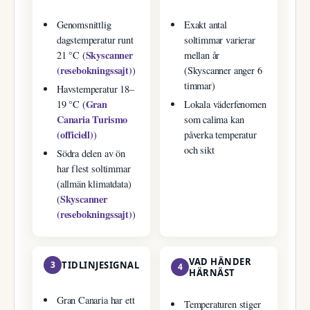
Genomsnittlig
Exakt antal
dagstemperatur runt
soltimmar varierar
Skyscanner
21 °C (
mellan år
(resebokningssajt)
)
(Skyscanner anger 6
timmar)
Havstemperatur 18–
Gran
19 °C (
Lokala väderfenomen
Canaria Turismo
som calima kan
(officiell)
)
påverka temperatur
och sikt
Södra delen av ön
har flest soltimmar
(allmän klimatdata)
Skyscanner
(
(resebokningssajt)
)
VAD HÄNDER
3
TIDLINJESIGNAL
4
HÄRNÄST
Gran Canaria har ett
Temperaturen stiger