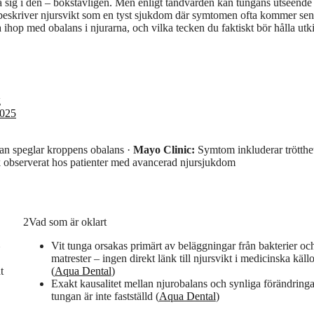
 sig i den – bokstavligen. Men enligt tandvården kan tungans utseende
 beskriver njursvikt som en tyst sjukdom där symtomen ofta kommer sen
hop med obalans i njurarna, och vilka tecken du faktiskt bör hålla utk
g
2025
n speglar kroppens obalans ·
Mayo Clinic:
Symtom inkluderar trötthe
 observerat hos patienter med avancerad njursjukdom
2
Vad som är oklart
Vit tunga orsakas primärt av beläggningar från bakterier oc
matrester – ingen direkt länk till njursvikt i medicinska källo
t
(
Aqua Dental
)
Exakt kausalitet mellan njurobalans och synliga förändringa
tungan är inte fastställd (
Aqua Dental
)