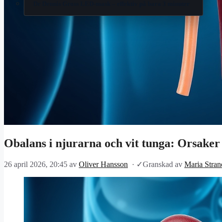
Dr Dennis Gross LED-mask – effektiv på bara 3 minuter
Obalans i njurarna och vit tunga: Orsake
26 april 2026, 20:45
av
Oliver Hansson
·
✓
Granskad av
Maria Stran