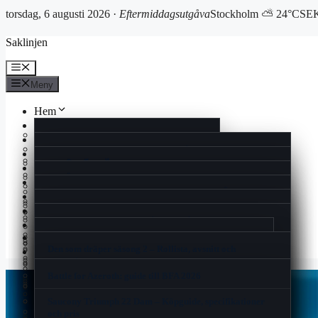
torsdag, 6 augusti 2026 ·
Eftermiddagsutgåva
Stockholm ⛅ 24°C
SEK
Hoppa
Saklinjen
till
innehåll
Meny
Meny
Hem
Reportage
Cookiepolicy
Ekonomi
Rollistan i Quantum of Solace – skådespelare och fakta
Kultur
Historia
แลกเงินสวีเดน ไทย – Aktuell växelkurs och bästa
Livsstil
Man Utd mot Rangers FC laguppställning 2025 | Europa
spartipsen
Vad Är En Kulturkanon – Kulturens Värde och Debatt
Nöje
Kontakt
League
Espresso House Near Me – Lokalt, Meny & Öppettider
Nyheter
I Love Pizza Visby – Meny, öppettider och recensioner
Mio min Mio film – Streama, rollista, trailer &
När kommer säsong 3 av The Summer I Turned Pretty –
Spel
Nyhetsbrev
Booty Bei Low Waist Skinny Bootcut Jeans – Guide &
åldersgräns
Ont på ena sidan av halsen – Vad Du Bör Veta
Premiär, schema och datum 2025
Samsung Smart Tag 2 – Pålitlig Spårning och Enkel
Sport
recension
Gin och tonic varianter – Recept, tips och trender för
Användning
Can You Run It – Kontrollera Datorns Spelprestanda
Korsord
Om oss
2025
Filmer med Julie Walters – Komplett filmografi och
Elite Stora Hotellet Jönköping – Komfort Och Historia
One Million Parfym Dam – Priser, Recensioner och Köp
Den som dräper säsong 2 – Rollista, avsnitt och
Nu tar vi dom – historien om Sveriges hockeylåt från
Blogg
roller
2025
Svarta prickar i synfältet – Trygg Ögonhälsa Rådgivning
Sveriges nya kreditförbud skakar om spelmarknaden
streaming
1989
Tipsa oss
Flimmer i ögats ytterkant – Orsaker och när du ska söka
I Love Pizza Allum – Familjär Smakupplevelse I Partille
Battle for Azeroth: guide till BFA 2026
vård
Den Otroliga Vandringen Svenskt Tal – Streama på
Samsung Galaxy Z Flip7 FE – Test, pris och
Zadig Voltaire This Is Her – Doftnoter, priser och
Sälja Guld Till Pantbank – Så Fungerar Det & Priser
Finacea före och efter – resultat och biverkningar
Breaking the Habit of Being Yourself – guide och
Disney+ och Apple TV
specifikationer
Baka med Frida lussebullar – Saftiga Bullar Med
köpguide
sammanfattning
Saucony Triumph 22 Dam – Köpguide, specifikationer
Träna Armar Gym Tjej – Bästa Övningarna & Schema
Vaniljsmör
Thor (film) – filmerna, ordning och skådespelare
och pris
2025
Rollistan i Harry Potter och de vises sten – Original och