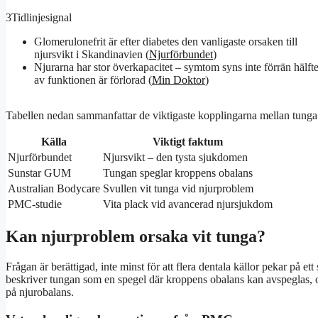
3
Tidlinjesignal
Glomerulonefrit är efter diabetes den vanligaste orsaken till
njursvikt i Skandinavien (
Njurförbundet
)
Njurarna har stor överkapacitet – symtom syns inte förrän hälft
av funktionen är förlorad (
Min Doktor
)
Tabellen nedan sammanfattar de viktigaste kopplingarna mellan tunga o
Källa
Viktigt faktum
Njurförbundet
Njursvikt – den tysta sjukdomen
Sunstar GUM
Tungan speglar kroppens obalans
Australian Bodycare
Svullen vit tunga vid njurproblem
PMC-studie
Vita plack vid avancerad njursjukdom
Kan njurproblem orsaka vit tunga?
Frågan är berättigad, inte minst för att flera dentala källor pekar p
beskriver tungan som en spegel där kroppens obalans kan avspeglas, o
på njurobalans.