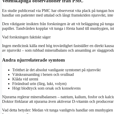
Vetenskapliga observationer från PMC
En studie publicerad via PMC har observerat vita plack på tungan hos 
handlar om patienter med uttalad och långt framskriden njursvikt, inte 
Den viktigaste insikten från forskningen är att vit beläggning på tunga
papiller. Tandvården kopplar vit tunga i första hand till munhygien, inf
Vad forskningen faktiskt säger
Ingen medicinsk källa med hög trovärdighet fastställer en direkt kaus
av njursvikt – som rubbad mineralbalans och ansamling av slaggprodu
Andra njurrelaterade symtom
Trötthet är det absolut vanligaste symtomet på njursvikt
Vätskeansamling i benen och svullnad
Klåda vid uremi
Förändrad urin (färg, lukt, volym)
Högt blodtryck som orsak och konsekvens
Njurarna reglerar mineralbalansen – natrium, kalium, fosfor och kalc
Doktor förklarar att njurarna även aktiverar D-vitamin och producera
Vad detta betyder: Medan vit tunga vanligtvis handlar om munhygien s