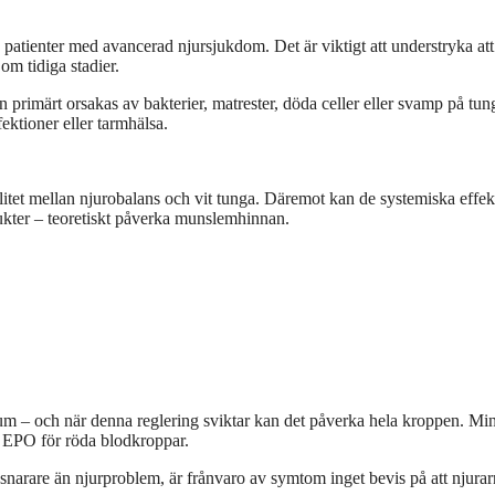
patienter med avancerad njursjukdom. Det är viktigt att understryka att
om tidiga stadier.
n primärt orsakas av bakterier, matrester, döda celler eller svamp på tu
ektioner eller tarmhälsa.
alitet mellan njurobalans och vit tunga. Däremot kan de systemiska effek
kter – teoretiskt påverka munslemhinnan.
ium – och när denna reglering sviktar kan det påverka hela kroppen. Mi
r EPO för röda blodkroppar.
narare än njurproblem, är frånvaro av symtom inget bevis på att njura