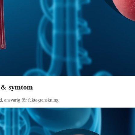
r & symtom
d
, ansvarig för faktagranskning