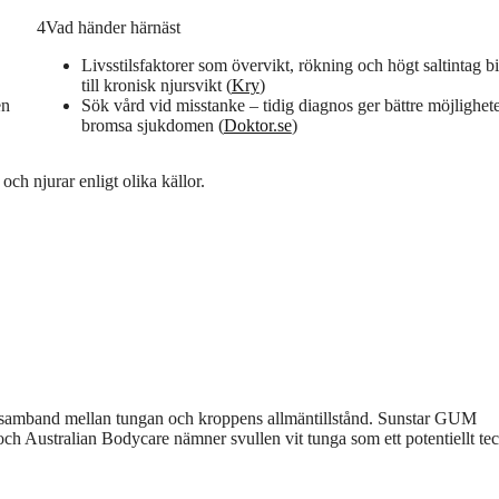
4
Vad händer härnäst
Livsstilsfaktorer som övervikt, rökning och högt saltintag b
till kronisk njursvikt (
Kry
)
en
Sök vård vid misstanke – tidig diagnos ger bättre möjlighete
bromsa sjukdomen (
Doktor.se
)
ch njurar enligt olika källor.
å ett samband mellan tungan och kroppens allmäntillstånd. Sunstar GUM
ch Australian Bodycare nämner svullen vit tunga som ett potentiellt te