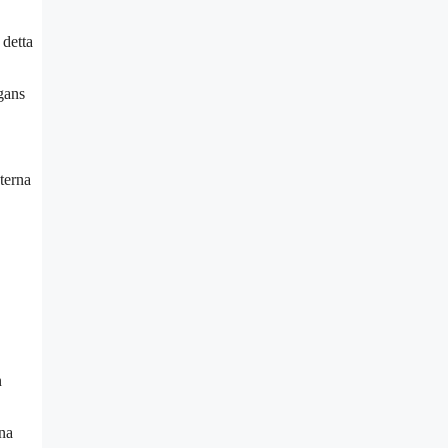
 detta
ngans
terna
n
rna