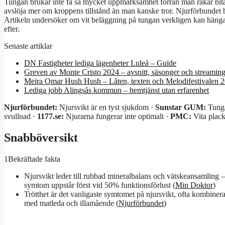
Tungan brukar inte få så mycket uppmärksamhet förrän man råkar bita
avslöja mer om kroppens tillstånd än man kanske tror. Njurförbundet
Artikeln undersöker om vit beläggning på tungan verkligen kan hänga i
efter.
Senaste artiklar
DN Fastigheter lediga lägenheter Luleå – Guide
Greven av Monte Cristo 2024 – avsnitt, säsonger och streamin
Meira Omar Hush Hush – Låten, texten och Melodifestivalen 
Lediga jobb Alingsås kommun – hemtjänst utan erfarenhet
Njurförbundet:
Njursvikt är en tyst sjukdom ·
Sunstar GUM:
Tunga
svullnad ·
1177.se:
Njurarna fungerar inte optimalt ·
PMC:
Vita plack
Snabböversikt
1
Bekräftade fakta
Njursvikt leder till rubbad mineralbalans och vätskeansamling –
symtom uppstår först vid 50% funktionsförlust (
Min Doktor
)
Trötthet är det vanligaste symtomet på njursvikt, ofta kombinera
med matleda och illamående (
Njurförbundet
)