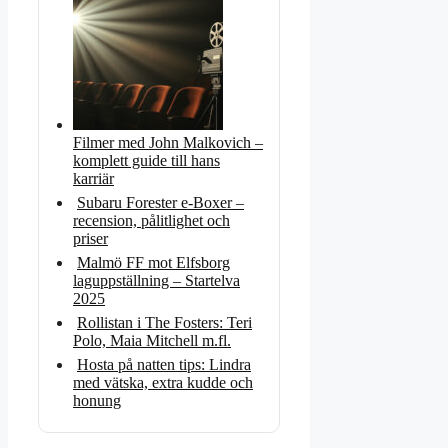
Filmer med John Malkovich –
komplett guide till hans
karriär
Subaru Forester e-Boxer –
recension, pålitlighet och
priser
Malmö FF mot Elfsborg
laguppställning – Startelva
2025
Rollistan i The Fosters: Teri
Polo, Maia Mitchell m.fl.
Hosta på natten tips: Lindra
med vätska, extra kudde och
honung