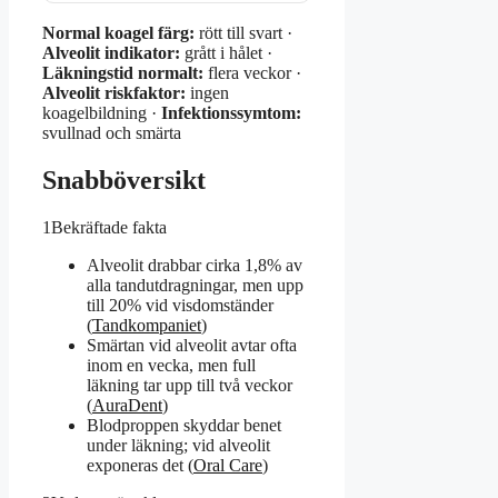
Normal koagel färg:
rött till svart ·
Alveolit indikator:
grått i hålet ·
Läkningstid normalt:
flera veckor ·
Alveolit riskfaktor:
ingen
koagelbildning ·
Infektionssymtom:
svullnad och smärta
Snabböversikt
1
Bekräftade fakta
Alveolit drabbar cirka 1,8% av
alla tandutdragningar, men upp
till 20% vid visdomständer
(
Tandkompaniet
)
Smärtan vid alveolit avtar ofta
inom en vecka, men full
läkning tar upp till två veckor
(
AuraDent
)
Blodproppen skyddar benet
under läkning; vid alveolit
exponeras det (
Oral Care
)