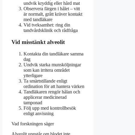
undvik kryddig eller hård mat
Observera färgen i hålet – vitt
är normalt, grått kräver kontakt
med tandläkare
Vid tveksamhet: ring din
tandvårdsklinik och rådfråga
Vid misstänkt alveolit
Kontakta din tandläkare samma
dag
Undvik starka munsköljningar
som kan irritera området
ytterligare
Ta smärtstillande enligt
ordination för att hantera värken
Tandläkaren rengör hålan och
applicerar medicinerad
tamponad
Följ upp med kontrollbesök
enligt anvisning
Vad forskningen säger
Alveolit uppstår om blodet inte