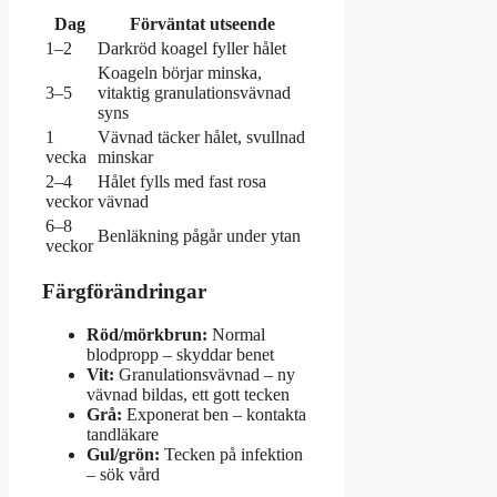
Dag
Förväntat utseende
1–2
Darkröd koagel fyller hålet
Koageln börjar minska,
3–5
vitaktig granulationsvävnad
syns
1
Vävnad täcker hålet, svullnad
vecka
minskar
2–4
Hålet fylls med fast rosa
veckor
vävnad
6–8
Benläkning pågår under ytan
veckor
Färgförändringar
Röd/mörkbrun:
Normal
blodpropp – skyddar benet
Vit:
Granulationsvävnad – ny
vävnad bildas, ett gott tecken
Grå:
Exponerat ben – kontakta
tandläkare
Gul/grön:
Tecken på infektion
– sök vård