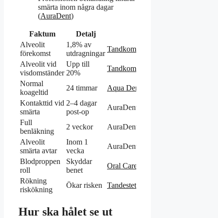
smärta inom några dagar
(
AuraDent
)
Faktum
Detalj
Alveolit
1,8% av
Tandkompaniet
förekomst
utdragningar
Alveolit vid
Upp till
Tandkompaniet
visdomständer
20%
Normal
24 timmar
Aqua Dental
koageltid
Kontakttid vid
2–4 dagar
AuraDent
smärta
post-op
Full
2 veckor
AuraDent
benläkning
Alveolit
Inom 1
AuraDent
smärta avtar
vecka
Blodproppen
Skyddar
Oral Care
roll
benet
Rökning
Ökar risken
Tandestetik
riskökning
Hur ska hålet se ut