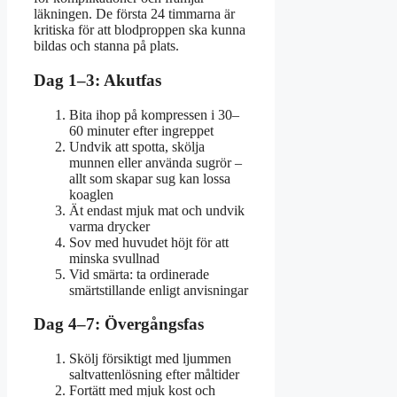
läkningen. De första 24 timmarna är
kritiska för att blodproppen ska kunna
bildas och stanna på plats.
Dag 1–3: Akutfas
Bita ihop på kompressen i 30–
60 minuter efter ingreppet
Undvik att spotta, skölja
munnen eller använda sugrör –
allt som skapar sug kan lossa
koaglen
Ät endast mjuk mat och undvik
varma drycker
Sov med huvudet höjt för att
minska svullnad
Vid smärta: ta ordinerade
smärtstillande enligt anvisningar
Dag 4–7: Övergångsfas
Skölj försiktigt med ljummen
saltvattenlösning efter måltider
Fortätt med mjuk kost och