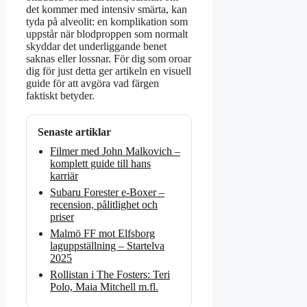
det kommer med intensiv smärta, kan
tyda på alveolit: en komplikation som
uppstår när blodproppen som normalt
skyddar det underliggande benet
saknas eller lossnar. För dig som oroar
dig för just detta ger artikeln en visuell
guide för att avgöra vad färgen
faktiskt betyder.
Senaste artiklar
Filmer med John Malkovich –
komplett guide till hans
karriär
Subaru Forester e-Boxer –
recension, pålitlighet och
priser
Malmö FF mot Elfsborg
laguppställning – Startelva
2025
Rollistan i The Fosters: Teri
Polo, Maia Mitchell m.fl.