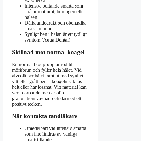
exponerad
Intensiv, bultande smärta som
strålar mot örat, tinningen eller
halsen
Dålig andedräkt och obehaglig
smak i munnen
Synligt ben i hålan är ett tydligt
symtom (
Aqua Dental
)
Skillnad mot normal koagel
En normal blodpropp är röd till
mörkbrun och fyller hela hålet. Vid
alveolit ser hålet tomt ut med synligt
vitt eller grått ben – koageln saknas
helt eller har lossnat. Vitt material kan
verka oroande men är ofta
granulationsvävnad och därmed ett
positivt tecken.
När kontakta tandläkare
Omedelbart vid intensiv smärta
som inte lindras av vanliga
smärtstillande