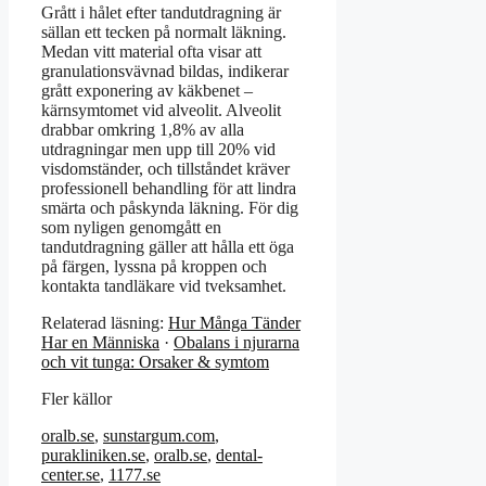
Grått i hålet efter tandutdragning är
sällan ett tecken på normalt läkning.
Medan vitt material ofta visar att
granulationsvävnad bildas, indikerar
grått exponering av käkbenet –
kärnsymtomet vid alveolit. Alveolit
drabbar omkring 1,8% av alla
utdragningar men upp till 20% vid
visdomständer, och tillståndet kräver
professionell behandling för att lindra
smärta och påskynda läkning. För dig
som nyligen genomgått en
tandutdragning gäller att hålla ett öga
på färgen, lyssna på kroppen och
kontakta tandläkare vid tveksamhet.
Relaterad läsning:
Hur Många Tänder
Har en Människa
·
Obalans i njurarna
och vit tunga: Orsaker & symtom
Fler källor
oralb.se
,
sunstargum.com
,
purakliniken.se
,
oralb.se
,
dental-
center.se
,
1177.se