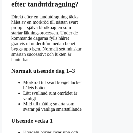
efter tandutdragning?
Direkt efter en tandutdragning täcks
hålet av en mörkröd till nästan svart
propp – själva blodkoaglen som
startar läkningsprocessen. Under de
kommande dagarna fylls hålret
gradvis ut underifrån medan benet
byggs upp igen. Normalt sett minskar
smärtan successivt och lukten är
hanterbar.
Normalt utseende dag 1–3
Mörkröd till svart koagel täcker
hålets botten
Lätt svullnad runt området är
vanligt
Mild till måttlig smärta som
svarar på vanliga smärtstillande
Utseende vecka 1
Koageln börjar lösas upp och