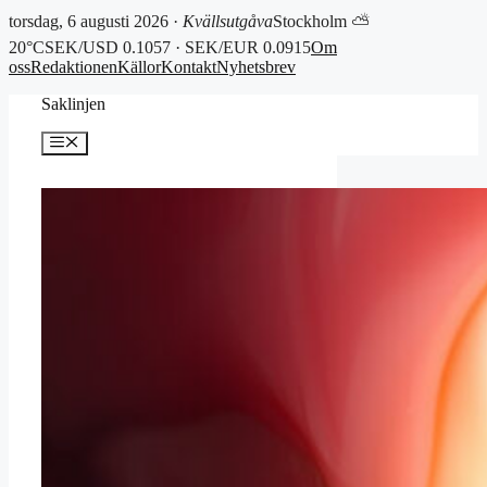
torsdag, 6 augusti 2026 ·
Kvällsutgåva
Stockholm ⛅
20°C
SEK/USD 0.1057 · SEK/EUR 0.0915
Om
oss
Redaktionen
Källor
Kontakt
Nyhetsbrev
Hoppa
Saklinjen
till
innehåll
Meny