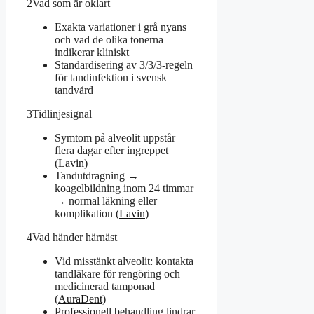
2
Vad som är oklart
Exakta variationer i grå nyans
och vad de olika tonerna
indikerar kliniskt
Standardisering av 3/3/3-regeln
för tandinfektion i svensk
tandvård
3
Tidlinjesignal
Symtom på alveolit uppstår
flera dagar efter ingreppet
(
Lavin
)
Tandutdragning →
koagelbildning inom 24 timmar
→ normal läkning eller
komplikation (
Lavin
)
4
Vad händer härnäst
Vid misstänkt alveolit: kontakta
tandläkare för rengöring och
medicinerad tamponad
(
AuraDent
)
Professionell behandling lindrar