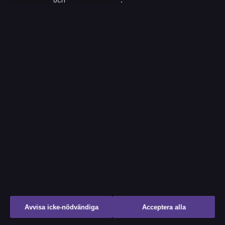
Cookiepolicy
och
Integritetspolicy
.
Ekonomi
Filmens rollista
Kändisnyheter
Kultur
Livsstil
Nöje
Nyheter
Reportage
Reportage
Resor
Avvisa icke-nödvändiga
Acceptera alla
Samhälle & reglering