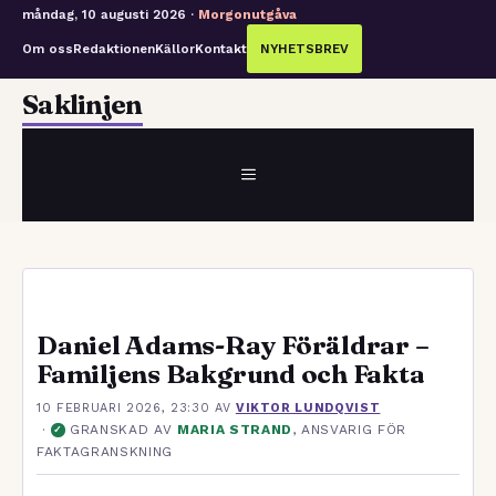
måndag, 10 augusti 2026 ·
Morgonutgåva
Om oss
Redaktionen
Källor
Kontakt
NYHETSBREV
Hoppa
Saklinjen
till
innehåll
MENY
Daniel Adams-Ray Föräldrar –
Familjens Bakgrund och Fakta
10 FEBRUARI 2026, 23:30
AV
VIKTOR LUNDQVIST
·
GRANSKAD AV
MARIA STRAND
, ANSVARIG FÖR
✓
FAKTAGRANSKNING