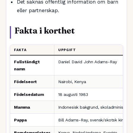
Det saknas offentlig information om barn
eller partnerskap.
Fakta i korthet
FAKTA
UPPGIFT
Fullständigt
Daniel David John Adams-Ray
namn
Födelseort
Nairobi, Kenya
Födelsedatum
18 augusti 1983
Mamma
Indonesisk bakgrund, skoladministratö
Pappa
Bill Adams-Ray, svensk/skotsk kirurg
Barndomsplatser
Kenya, Nederländerna, Sverige