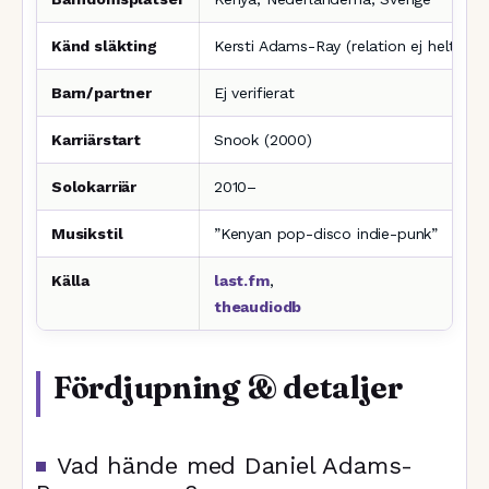
Känd släkting
Kersti Adams-Ray (relation ej helt klar
Barn/partner
Ej verifierat
Karriärstart
Snook (2000)
Solokarriär
2010–
Musikstil
”Kenyan pop-disco indie-punk”
Källa
last.fm
,
theaudiodb
Fördjupning & detaljer
Vad hände med Daniel Adams-