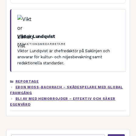
Viktor Lundqvist
REDAKTIONSMEDARBETARE
Viktor Lundqvist är chefredaktör på Saklinjen och
ansvarar för kultur- och nöjesbevakning samt
redaktionella standarder.
KATEGORIER
REPORTAGE
EBON MOSS-BACHRACH – SKÅDESPELARE MED GLOBAL
FRAMGÅNG
BLI AV MED HEMORROJDER – EFFEKTIV OCH SÄKER
EGENVÅRD