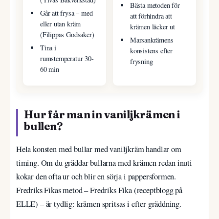
Bästa metoden för
Går att frysa – med
att förhindra att
eller utan kräm
krämen läcker ut
(Filippas Godsaker)
Marsankrämens
Tina i
konsistens efter
rumstemperatur 30-
frysning
60 min
Hur får man in vaniljkrämen i
bullen?
Hela konsten med bullar med vaniljkräm handlar om
timing. Om du gräddar bullarna med krämen redan inuti
kokar den ofta ur och blir en sörja i pappersformen.
Fredriks Fikas metod – Fredriks Fika (receptblogg på
ELLE) – är tydlig: krämen spritsas i efter gräddning.