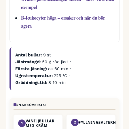
exempel
B-leukocyter höga – orsaker och när du bör
agera
Antal bullar:
9 st ·
Jästmängd:
50 g röd jäst ·
Första jäsning:
ca 60 min ·
Ugnstemperatur:
225 °C ·
Gräddningstid:
8-10 min
SNABBÖVERSIKT
VANILJBULLAR
2
FYLLNINGSALTERNATIV
1
MED KRÄM