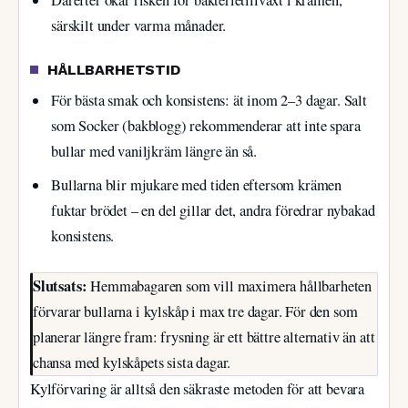
Därefter ökar risken för bakterietillväxt i krämen,
särskilt under varma månader.
HÅLLBARHETSTID
För bästa smak och konsistens: ät inom 2–3 dagar. Salt
som Socker (bakblogg) rekommenderar att inte spara
bullar med vaniljkräm längre än så.
Bullarna blir mjukare med tiden eftersom krämen
fuktar brödet – en del gillar det, andra föredrar nybakad
konsistens.
Slutsats:
Hemmabagaren som vill maximera hållbarheten
förvarar bullarna i kylskåp i max tre dagar. För den som
planerar längre fram: frysning är ett bättre alternativ än att
chansa med kylskåpets sista dagar.
Kylförvaring är alltså den säkraste metoden för att bevara