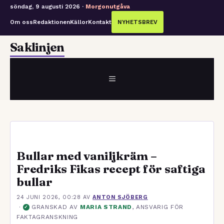
söndag, 9 augusti 2026 ·
Morgonutgåva
Om oss
Redaktionen
Källor
Kontakt
NYHETSBREV
Hoppa
Saklinjen
till
innehåll
MENY
Bullar med vaniljkräm –
Fredriks Fikas recept för saftiga
bullar
24 JUNI 2026, 00:28
AV
ANTON SJÖBERG
·
GRANSKAD AV
MARIA STRAND
, ANSVARIG FÖR
✓
FAKTAGRANSKNING