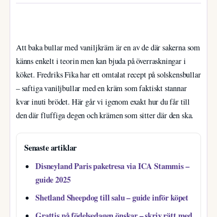
Att baka bullar med vaniljkräm är en av de där sakerna som
känns enkelt i teorin men kan bjuda på överraskningar i
köket. Fredriks Fika har ett omtalat recept på solskensbullar
– saftiga vaniljbullar med en kräm som faktiskt stannar
kvar inuti brödet. Här går vi igenom exakt hur du får till
den där fluffiga degen och krämen som sitter där den ska.
Senaste artiklar
Disneyland Paris paketresa via ICA Stammis –
guide 2025
Shetland Sheepdog till salu – guide inför köpet
Grattis på födelsedagen önskar – skriv rätt med