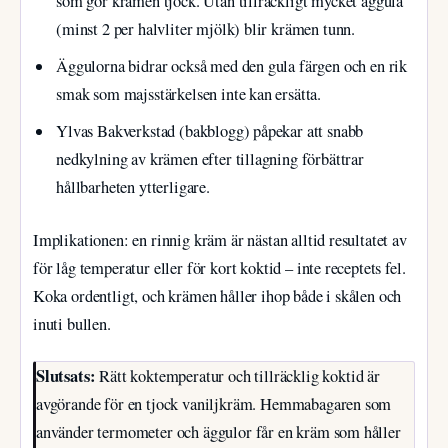
som gör krämen tjock. Utan tillräckligt mycket äggula
(minst 2 per halvliter mjölk) blir krämen tunn.
Äggulorna bidrar också med den gula färgen och en rik
smak som majsstärkelsen inte kan ersätta.
Ylvas Bakverkstad (bakblogg) påpekar att snabb
nedkylning av krämen efter tillagning förbättrar
hållbarheten ytterligare.
Implikationen: en rinnig kräm är nästan alltid resultatet av
för låg temperatur eller för kort koktid – inte receptets fel.
Koka ordentligt, och krämen håller ihop både i skålen och
inuti bullen.
Slutsats:
Rätt koktemperatur och tillräcklig koktid är
avgörande för en tjock vaniljkräm. Hemmabagaren som
använder termometer och äggulor får en kräm som håller