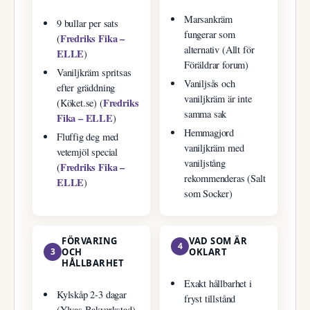
Marsankräm
9 bullar per sats
fungerar som
Fredriks Fika –
(
alternativ (Allt för
ELLE
)
Föräldrar forum)
Vaniljkräm spritsas
Vaniljsås och
efter gräddning
vaniljkräm är inte
Fredriks
(Köket.se) (
samma sak
Fika – ELLE
)
Hemmagjord
Fluffig deg med
vaniljkräm med
vetemjöl special
vaniljstång
Fredriks Fika –
(
rekommenderas (Salt
ELLE
)
som Socker)
FÖRVARING
VAD SOM ÄR
4
3
OCH
OKLART
HÅLLBARHET
Exakt hållbarhet i
Kylskåp 2-3 dagar
fryst tillstånd
(Ylvas Bakverkstad)