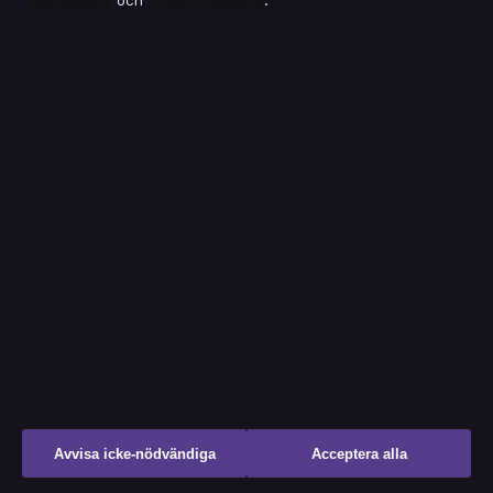
Cookiepolicy
och
Integritetspolicy
.
Saklinjen
Film, tv, kändisnyheter och nöjesbevakning från Sverige.
FÖRETAGET
KONTAKTA OSS
Allmänt:
Strandkajen Publishing
Limited
info@saklinjen.se
Level 2, Portomaso
Business Tower
editorial@saklinjen.se
St Julian's STJ 4011, MT
+356 2138 9340
tips@saklinjen.se
Malta Business Registry: C
89712
press@saklinjen.se
Avvisa icke-nödvändiga
Acceptera alla