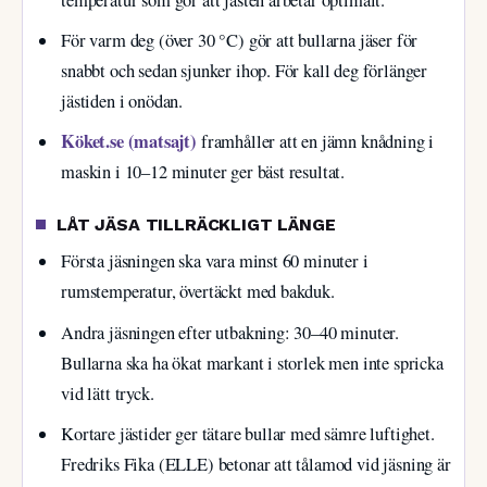
temperatur som gör att jästen arbetar optimalt.
För varm deg (över 30 °C) gör att bullarna jäser för
snabbt och sedan sjunker ihop. För kall deg förlänger
jästiden i onödan.
Köket.se (matsajt)
framhåller att en jämn knådning i
maskin i 10–12 minuter ger bäst resultat.
LÅT JÄSA TILLRÄCKLIGT LÄNGE
Första jäsningen ska vara minst 60 minuter i
rumstemperatur, övertäckt med bakduk.
Andra jäsningen efter utbakning: 30–40 minuter.
Bullarna ska ha ökat markant i storlek men inte spricka
vid lätt tryck.
Kortare jästider ger tätare bullar med sämre luftighet.
Fredriks Fika (ELLE) betonar att tålamod vid jäsning är