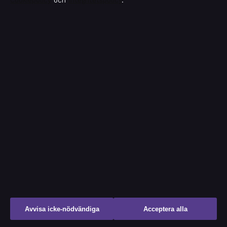
Cookiepolicy
och
Integritetspolicy
.
Reportage
Resor
Samhälle & reglering
Spel
Sport
TV-rollista
Uncategorized
Avvisa icke-nödvändiga
Acceptera alla