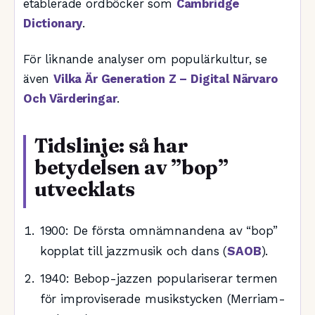
etablerade ordböcker som
Cambridge
Dictionary
.
För liknande analyser om populärkultur, se
även
Vilka Är Generation Z – Digital Närvaro
Och Värderingar
.
Tidslinje: så har
betydelsen av ”bop”
utvecklats
1900
: De första omnämnandena av “bop”
kopplat till jazzmusik och dans (
SAOB
).
1940
: Bebop-jazzen populariserar termen
för improviserade musikstycken (Merriam-