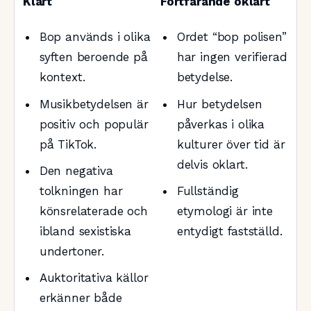
Klart
Fortfarande oklart
Bop används i olika
Ordet “bop polisen”
syften beroende på
har ingen verifierad
kontext.
betydelse.
Musikbetydelsen är
Hur betydelsen
positiv och populär
påverkas i olika
på TikTok.
kulturer över tid är
delvis oklart.
Den negativa
tolkningen har
Fullständig
könsrelaterade och
etymologi är inte
ibland sexistiska
entydigt fastställd.
undertoner.
Auktoritativa källor
erkänner både