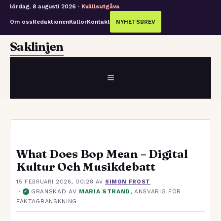
lördag, 8 augusti 2026 ·
Kvällsutgåva
Om oss
Redaktionen
Källor
Kontakt
NYHETSBREV
Hoppa
Saklinjen
till
innehåll
MENY
What Does Bop Mean – Digital
Kultur Och Musikdebatt
15 FEBRUARI 2026, 00:28
AV
SIMON FROST
·
GRANSKAD AV
MARIA STRAND
, ANSVARIG FÖR
✓
FAKTAGRANSKNING