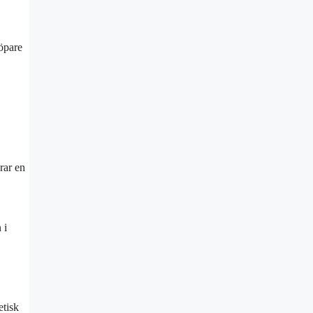
Köpare
rar en
 i
tisk