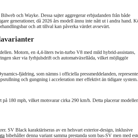
et, Bilweb och Wayke. Dessa sajter aggregerar erbjudanden från både
gare generationer, då 2026 års modell ännu inte nått ut i andra hand. 
rhandlingsbar och att tillval kan påverka värdet avsevärt.
avarianter
llen. Motorn, en 4,4-liters twin-turbo V8 med mild hybrid-assistans,
ngen sker via fyrhjulsdrift och automatväxellåda, vilket möjliggör
Dynamics-fjädring, som nämns i officiella pressmeddelanden, represente
psrullning och gungning i acceleration mer effektivt än tidigare system.
rt på 180 mph, vilket motsvarar cirka 290 km/h. Detta placerar modellen
rer. SV Black karaktäriseras av en helsvart exterior-design, inklusive
ata
bibehåller denna variant samma prestanda som bas-SV men med este