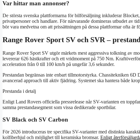
Var hittar man annonser?
De största svenska plattformarna för bilförsäljning inkluderar Block
privatpersoner och handlare. För närvarande domineras utbudet av tidi
bör vara medvetna om att prissättningen på dessa plattformar ofta är fö
Range Rover Sport SV och SVR – prestand
Range Rover Sport SV utgör märkets mest aggressiva tolkning av mode
levererar 626 hästkrafter och ett vridmoment på 750 Nm. Kraftöverföri
acceleration från 0 till 100 km/h på ungefär 3,6 sekunder.
Prestandan begränsas inte enbart tillmotorstyrka. Chassitekniken 6D 
avancerad approach till aktiv fjädring. Systemet ska hantera både krop
Prestanda i detalj
Enligt Land Rovers officiella pressrelease når SV-varianten en toppfa
samma prestandasegment som vissa dedikerade sportbilar.
SV Black och SV Carbon
För 2026 introduceras tre specifika SV-varianter med distinkta karaktä
kolfiberhjul och möjlighet till keramiska bromsar.
Enligt återförsäljard