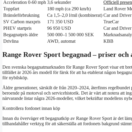
Acceleration 0-60 mph
3,6 sekunder
Officiell presen
Toppfart
180 mph (ca 290 km/h)
Land Rover M
Bränsleförbrukning
Ca 1,5–2,0 l/mil (kombinerat)
Car and Driver
SV Carbon maxpris
171 350 USD
TrueCar
PHEV startpris
96 950 USD
Car and Driver
Begagnatpris äldre
500 000–1 500 000 SEK
Marknadsanaly
Drivlina
AWD, automat
KBB
Range Rover Sport begagnad – priser och
Den svenska begagnatmarknaden för Range Rover Sport visar ett brett 
tillfället är 2026 års modell för färsk för att ha etablerat någon begagna
för nybilsköp.
Äldre generationer, särskilt de från 2020–2024, återfinns regelbundet 
beroende på motorval och servicehistorik. Det är värt att notera att 
närvarande listar några 2026-modeller, vilket bekräftar modellens ny
Kontrollera fordonet innan köp
Innan du överväger ett begagnatköp av Range Rover Sport är det lämpli
tillhandahåller verktyg för att säkerställa att fordonets bakgrund stäm