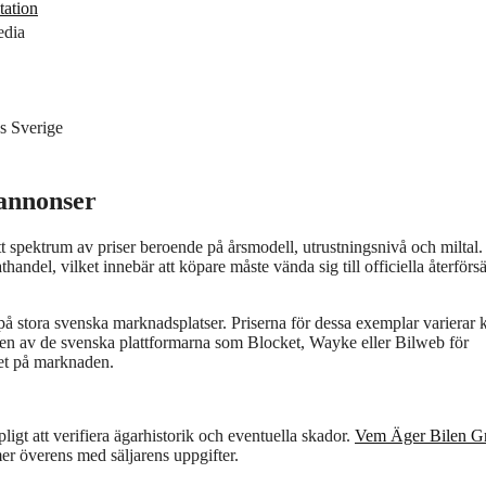
tation
edia
s Sverige
 annonser
spektrum av priser beroende på årsmodell, utrustningsnivå och miltal.
thandel, vilket innebär att köpare måste vända sig till officiella återförsä
på stora svenska marknadsplatser. Priserna för dessa exemplar varierar k
ingen av de svenska plattformarna som Blocket, Wayke eller Bilweb för
het på marknaden.
gt att verifiera ägarhistorik och eventuella skador.
Vem Äger Bilen Gr
mer överens med säljarens uppgifter.