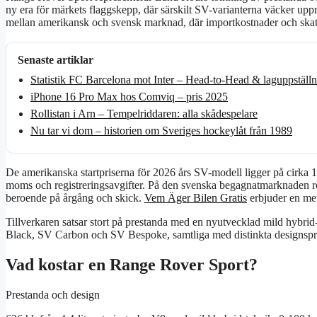
ny era för märkets flaggskepp, där särskilt SV-varianterna väcker upp
mellan amerikansk och svensk marknad, där importkostnader och skatte
Senaste artiklar
Statistik FC Barcelona mot Inter – Head-to-Head & laguppställ
iPhone 16 Pro Max hos Comviq – pris 2025
Rollistan i Arn – Tempelriddaren: alla skådespelare
Nu tar vi dom – historien om Sveriges hockeylåt från 1989
De amerikanska startpriserna för 2026 års SV-modell ligger på cirka 
moms och registreringsavgifter. På den svenska begagnatmarknaden rör
beroende på årgång och skick.
Vem Äger Bilen Gratis
erbjuder en met
Tillverkaren satsar stort på prestanda med en nyutvecklad mild hybrid
Black, SV Carbon och SV Bespoke, samtliga med distinkta designsprå
Vad kostar en Range Rover Sport?
Prestanda och design