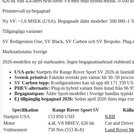
626 hk från 4,4-liters twin-turbo V8 med mild hybrid-teknik. 0-100 k
Prisintervall ny/begagnad
Ny SV: ~1,6 MSEK (USA). Begagnade äldre modeller: 500 000–1 50
Tillgängliga varianter
SV Redigeraion One, SV Black, SV Carbon och SV Bespoke. Plug-in h
Marknadsstatus Sverige
2026-modellen ny på marknaden. Ingen begagnatmarknad etablerad ä
USA-pris:
Startpris för Range Rover Sport SV 2026 är faststäl
Svensk prisnivå:
Faktiskt svenskt pris väntas bli 30–50 proce
SV Carbon topp:
Konfigurationer kan nå upp till 171 350 US
PHEV-alternativ:
Plug-in hybrid variant finns listad från 96
Begagnatspan:
Äldre Sport-modeller i Sverige handlas typiskt
Ej tillgänglig begagnad 2026:
Sedan april 2026 finns inga exe
Specifikation
Range Rover Sport SV
Källa
Startpris USA
153 850 USD
KBB
Motor
4,4L V8 MHEV, 626 hk
Car and Driver
Vridmoment
750 Nm (553 lb-ft)
Land Rover M