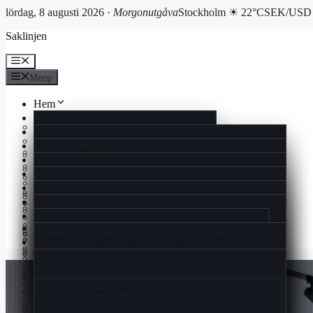
lördag, 8 augusti 2026 ·
Morgonutgåva
Stockholm ☀ 22°C
SEK/USD 
Hoppa
Saklinjen
till
innehåll
Meny
Meny
Hem
Reportage
Cookiepolicy
Ekonomi
Rollistan i Quantum of Solace – skådespelare och fakta
Kultur
Historia
แลกเงินสวีเดน ไทย – Aktuell växelkurs och bästa
Livsstil
Man Utd mot Rangers FC laguppställning 2025 | Europa
spartipsen
Vad Är En Kulturkanon – Kulturens Värde och Debatt
Nöje
Kontakt
League
Espresso House Near Me – Lokalt, Meny & Öppettider
Nyheter
I Love Pizza Visby – Meny, öppettider och recensioner
Mio min Mio film – Streama, rollista, trailer &
När kommer säsong 3 av The Summer I Turned Pretty –
Spel
Nyhetsbrev
Booty Bei Low Waist Skinny Bootcut Jeans – Guide &
åldersgräns
Ont på ena sidan av halsen – Vad Du Bör Veta
Premiär, schema och datum 2025
Samsung Smart Tag 2 – Pålitlig Spårning och Enkel
Sport
recension
Gin och tonic varianter – Recept, tips och trender för
Användning
Can You Run It – Kontrollera Datorns Spelprestanda
Korsord
Om oss
2025
Filmer med Julie Walters – Komplett filmografi och
Elite Stora Hotellet Jönköping – Komfort Och Historia
One Million Parfym Dam – Priser, Recensioner och Köp
Den som dräper säsong 2 – Rollista, avsnitt och
Nu tar vi dom – historien om Sveriges hockeylåt från
Blogg
roller
2025
Svarta prickar i synfältet – Trygg Ögonhälsa Rådgivning
Sveriges nya kreditförbud skakar om spelmarknaden
streaming
1989
Tipsa oss
Flimmer i ögats ytterkant – Orsaker och när du ska söka
I Love Pizza Allum – Familjär Smakupplevelse I Partille
Battle for Azeroth: guide till BFA 2026
vård
Den Otroliga Vandringen Svenskt Tal – Streama på
Samsung Galaxy Z Flip7 FE – Test, pris och
Zadig Voltaire This Is Her – Doftnoter, priser och
Sälja Guld Till Pantbank – Så Fungerar Det & Priser
Finacea före och efter – resultat och biverkningar
Breaking the Habit of Being Yourself – guide och
Disney+ och Apple TV
specifikationer
Baka med Frida lussebullar – Saftiga Bullar Med
köpguide
sammanfattning
Saucony Triumph 22 Dam – Köpguide, specifikationer
Träna Armar Gym Tjej – Bästa Övningarna & Schema
Vaniljsmör
Thor (film) – filmerna, ordning och skådespelare
och pris
2025
Rollistan i Harry Potter och de vises sten – Original och
När är det lag på vinterdäck – Datum, böter och regler
Dilsa Demirbag-Sten – Familj, böcker och karriär