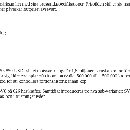
märksamhet med sina prestandaspecifikationer. Prisbilden skiljer sig ma
r påverkar slutpriset avsevärt.
ning
153 850 USD, vilket motsvarar ungefär 1,6 miljoner svenska kronor för
 sig äldre exemplar ofta inom intervallet 500 000 till 1 500 000 krono
od för att kontrollera fordonshistorik innan köp.
-V8 på 626 hästkrafter. Samtidigt introduceras tre nya sub-varianter: S
k och utrustningsnivåer.