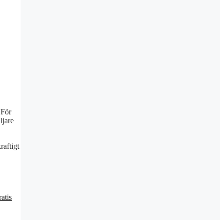
 För
ljare
raftigt
atis