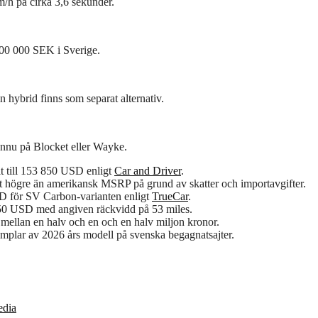
m/h på cirka 3,6 sekunder.
0 000 SEK i Sverige.
ybrid finns som separat alternativ.
nnu på Blocket eller Wayke.
lt till 153 850 USD enligt
Car and Driver
.
nt högre än amerikansk MSRP på grund av skatter och importavgifter.
D för SV Carbon-varianten enligt
TrueCar
.
 950 USD med angiven räckvidd på 53 miles.
 mellan en halv och en och en halv miljon kronor.
mplar av 2026 års modell på svenska begagnatsajter.
edia