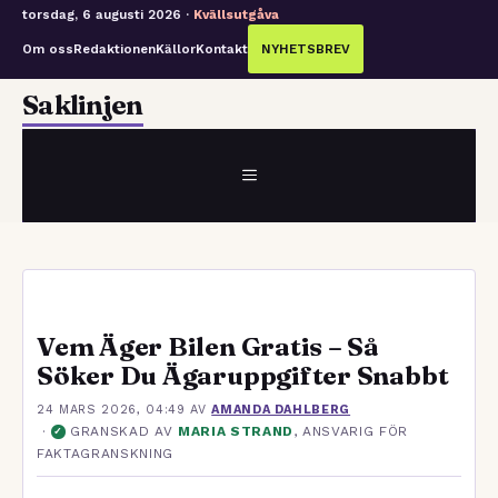
torsdag, 6 augusti 2026 ·
Kvällsutgåva
Om oss
Redaktionen
Källor
Kontakt
NYHETSBREV
Hoppa
Saklinjen
till
innehåll
MENY
Vem Äger Bilen Gratis – Så
Söker Du Ägaruppgifter Snabbt
24 MARS 2026, 04:49
AV
AMANDA DAHLBERG
·
GRANSKAD AV
MARIA STRAND
, ANSVARIG FÖR
✓
FAKTAGRANSKNING