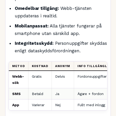
Omedelbar tillgång:
Webb-tjänsten
uppdateras i realtid.
Mobilanpassat:
Alla tjänster fungerar på
smartphone utan särskild app.
Integritetsskydd:
Personuppgifter skyddas
enligt dataskyddsförordningen.
METOD
KOSTNAD
ANONYM
INFO TILLGÄNGLIG
Webb-
Gratis
Delvis
Fordonsuppgifter
sök
SMS
Betald
Ja
Ägare + fordon
App
Varierar
Nej
Fullt med inlogg