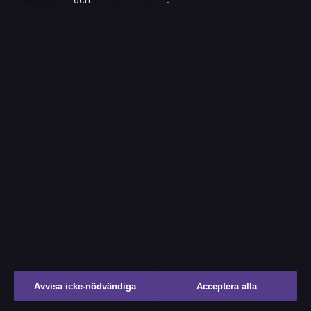
Cookiepolicy
och
Integritetspolicy
.
SMHI Västerås 14 dagar – Jämför prognoser
augusti 5, 2026
Bakom kulisserna
Branschnyheter
Ekonomi
Filmens rollista
Kändisnyheter
Kultur
Livsstil
Avvisa icke-nödvändiga
Acceptera alla
Nöje