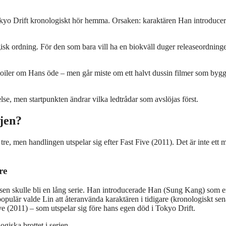
 Tokyo Drift kronologiskt hör hemma. Orsaken: karaktären Han introducer
isk ordning. För den som bara vill ha en biokväll duger releaseordning
oiler om Hans öde – men går miste om ett halvt dussin filmer som byg
se, men startpunkten ändrar vilka ledtrådar som avslöjas först.
njen?
re, men handlingen utspelar sig efter Fast Five (2011). Det är inte ett m
re
hisen skulle bli en lång serie. Han introducerade Han (Sung Kang) som 
populär valde Lin att återanvända karaktären i tidigare (kronologiskt sen
ve (2011) – som utspelar sig före hans egen död i Tokyo Drift.
giska brottet i serien.