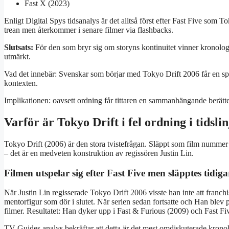
Fast X (2023)
Enligt Digital Spys tidsanalys är det alltså först efter Fast Five som
trean men återkommer i senare filmer via flashbacks.
Slutsats:
För den som bryr sig om storyns kontinuitet vinner kronolog
utmärkt.
Vad det innebär: Svenskar som börjar med Tokyo Drift 2006 får en sp
kontexten.
Implikationen: oavsett ordning får tittaren en sammanhängande berättel
Varför är Tokyo Drift i fel ordning i tidsli
Tokyo Drift (2006) är den stora tvistefrågan. Släppt som film nummer t
– det är en medveten konstruktion av regissören Justin Lin.
Filmen utspelar sig efter Fast Five men släpptes tidiga
När Justin Lin regisserade Tokyo Drift 2006 visste han inte att franc
mentorfigur som dör i slutet. När serien sedan fortsatte och Han blev 
filmer. Resultatet: Han dyker upp i Fast & Furious (2009) och Fast Fi
TV Guides analys bekräftar att detta är det mest omdiskuterade kronolo