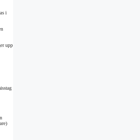
as i
en
ger upp
isstag
en
are)