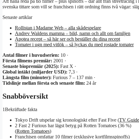
Att hålla reda på tio filmer – plus spinoffs – där allt från streetracing i
svenska tittare som vill se franchisen i rätt ordning finns två vägar:
Senaste artiklar
Rollistan i Madame Web – alla skådespelare
Andrev Waldens mamma – bild, namn och allt om familjen
Apotea recept – så här ser och beställer du dina recept
Tomater i ugn med vitlök – så lyckas du med rostade tomater
Antal filmer i huvudserien:
10 ·
Första filmens premiär:
2001 ·
Senaste biopremiär (2025):
Fast X ·
Global intäkt (miljarder USD):
7,3 ·
Längsta film (minuter):
Furious 7 – 137 min ·
Tidslinje mellan första och senaste film:
24 år
Snabböversikt
1
Bekräftade fakta
Tokyo Drift utspelar sig kronologiskt efter Fast Five (
TV Guid
2 Fast 2 Furious har lägst betyg på Rotten Tomatoes (36 %)
(
Rotten Tomatoes
)
Franchisen omfattar 10 filmer (exklusive kortfilmsspinoffs)