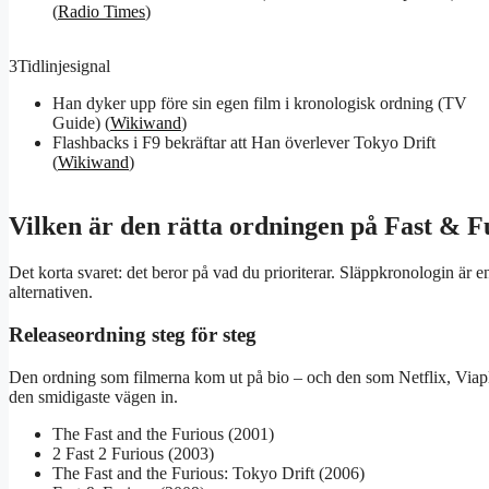
(
Radio Times
)
3
Tidlinjesignal
Han dyker upp före sin egen film i kronologisk ordning (TV
Guide) (
Wikiwand
)
Flashbacks i F9 bekräftar att Han överlever Tokyo Drift
(
Wikiwand
)
Vilken är den rätta ordningen på Fast & F
Det korta svaret: det beror på vad du prioriterar. Släppkronologin är en
alternativen.
Releaseordning steg för steg
Den ordning som filmerna kom ut på bio – och den som Netflix, Viaplay 
den smidigaste vägen in.
The Fast and the Furious (2001)
2 Fast 2 Furious (2003)
The Fast and the Furious: Tokyo Drift (2006)