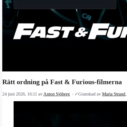
Dr Dennis Gross LED-mask – effektiv på bara 3 minuter
Rätt ordning på Fast & Furious-filmerna
24 juni 2026, 16:11
av
Anton Sjöberg
·
✓
Granskad av
Maria Strand