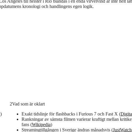
 Los Angeles till heister i Rio blandas i en enda virvelvind är inte helt lät
 släppdatumens kronologi och handlingens egen logik.
2
Vad som är oklart
e
)
Exakt tidslinje för flashbacks i Furious 7 och Fast X (
Digit
Rankningar av sämsta filmen varierar kraftigt mellan kritike
fans (
Wikipedia
)
Streamingtillgången i Sverige ändras månadsvis (
JustWatch