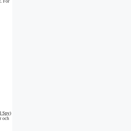
t. För
al Spy
)
r och