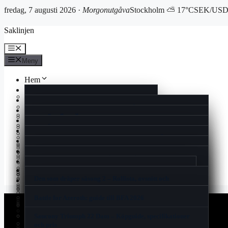
fredag, 7 augusti 2026 ·
Morgonutgåva
Stockholm ⛅ 17°C
SEK/USD 
Hoppa
Saklinjen
till
innehåll
Meny
Meny
Hem
Reportage
Cookiepolicy
Ekonomi
Rollistan i Quantum of Solace – skådespelare och fakta
Kultur
Historia
แลกเงินสวีเดน ไทย – Aktuell växelkurs och bästa
Livsstil
Man Utd mot Rangers FC laguppställning 2025 | Europa
spartipsen
Vad Är En Kulturkanon – Kulturens Värde och Debatt
Nöje
Kontakt
League
Espresso House Near Me – Lokalt, Meny & Öppettider
Nyheter
I Love Pizza Visby – Meny, öppettider och recensioner
Mio min Mio film – Streama, rollista, trailer &
När kommer säsong 3 av The Summer I Turned Pretty –
Spel
Nyhetsbrev
Booty Bei Low Waist Skinny Bootcut Jeans – Guide &
åldersgräns
Ont på ena sidan av halsen – Vad Du Bör Veta
Premiär, schema och datum 2025
Samsung Smart Tag 2 – Pålitlig Spårning och Enkel
Sport
recension
Gin och tonic varianter – Recept, tips och trender för
Användning
Can You Run It – Kontrollera Datorns Spelprestanda
Korsord
Om oss
2025
Filmer med Julie Walters – Komplett filmografi och
Elite Stora Hotellet Jönköping – Komfort Och Historia
One Million Parfym Dam – Priser, Recensioner och Köp
Den som dräper säsong 2 – Rollista, avsnitt och
Nu tar vi dom – historien om Sveriges hockeylåt från
Blogg
roller
2025
Svarta prickar i synfältet – Trygg Ögonhälsa Rådgivning
Sveriges nya kreditförbud skakar om spelmarknaden
streaming
1989
Tipsa oss
Flimmer i ögats ytterkant – Orsaker och när du ska söka
I Love Pizza Allum – Familjär Smakupplevelse I Partille
Battle for Azeroth: guide till BFA 2026
vård
Den Otroliga Vandringen Svenskt Tal – Streama på
Samsung Galaxy Z Flip7 FE – Test, pris och
Zadig Voltaire This Is Her – Doftnoter, priser och
Sälja Guld Till Pantbank – Så Fungerar Det & Priser
Finacea före och efter – resultat och biverkningar
Breaking the Habit of Being Yourself – guide och
Disney+ och Apple TV
specifikationer
Baka med Frida lussebullar – Saftiga Bullar Med
köpguide
sammanfattning
Saucony Triumph 22 Dam – Köpguide, specifikationer
Träna Armar Gym Tjej – Bästa Övningarna & Schema
Vaniljsmör
Thor (film) – filmerna, ordning och skådespelare
och pris
2025
Rollistan i Harry Potter och de vises sten – Original och