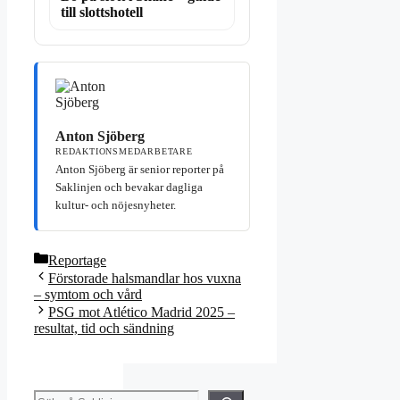
till slottshotell
Anton Sjöberg
REDAKTIONSMEDARBETARE
Anton Sjöberg är senior reporter på
Saklinjen och bevakar dagliga
kultur- och nöjesnyheter.
Kategorier
Reportage
Förstorade halsmandlar hos vuxna
– symtom och vård
PSG mot Atlético Madrid 2025 –
resultat, tid och sändning
Sök