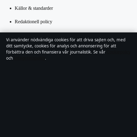
Källor & standarder
Redaktionell policy
Rättelsepolicy
Vi använder nödvändiga cookies för att driva sajten och, med
ditt samtycke, cookies för analys och annonsering för att
Tillgänglighetsredogörelse
förbättra den och finansiera vår journalistik. Se vår
Cookiepolicy
och
Integritetspolicy
.
Kändisar & integritet
Integritetspolicy
Om Saklinjen i korthet
Saklinjen är en oberoende svensk digital nyhetssajt med fokus på
film, tv, kultur och nöjesnyheter. Varje artikel har en namngiven
byline, granskas av en redaktör och faktagranskas innan publicering.
Vi rättar misstag skyndsamt. Allmänna förfrågningar:
info@saklinjen.se
.