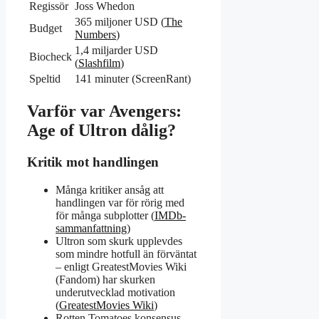
Regissör
Joss Whedon
365 miljoner USD (
The
Budget
Numbers
)
1,4 miljarder USD
Biocheck
(
Slashfilm
)
Speltid
141 minuter (ScreenRant)
Varför var Avengers:
Age of Ultron dålig?
Kritik mot handlingen
Många kritiker ansåg att
handlingen var för rörig med
för många subplotter (
IMDb-
sammanfattning
)
Ultron som skurk upplevdes
som mindre hotfull än förväntat
– enligt GreatestMovies Wiki
(Fandom) har skurken
underutvecklad motivation
(
GreatestMovies Wiki
)
Rotten Tomatoes konsensus