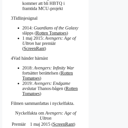
kommer att bli HBTQ i
framtida MCU-projekt
3
Tidlinjesignal
2014:
Guardians of the Galaxy
släpps (
Rotten Tomatoes
)
1 maj 2015:
Avengers: Age of
Ultron
har premiär
(
ScreenRant
)
4
Vad händer härnäst
2018:
Avengers: Infinity War
fortsätter berättelsen (
Rotten
Tomatoes
)
2019:
Avengers: Endgame
avslutar Thanos-bågen (
Rotten
Tomatoes
)
Filmen sammanfattas i nyckelfakta.
Nyckelfakta om
Avengers: Age of
Ultron
Premiär
1 maj 2015 (
ScreenRant
)