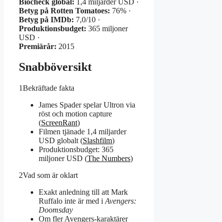
Biocheck global:
1,4 miljarder USD ·
Betyg på Rotten Tomatoes:
76% ·
Betyg på IMDb:
7,0/10 ·
Produktionsbudget:
365 miljoner
USD ·
Premiärår:
2015
Snabböversikt
1
Bekräftade fakta
James Spader spelar Ultron via
röst och motion capture
(
ScreenRant
)
Filmen tjänade 1,4 miljarder
USD globalt (
Slashfilm
)
Produktionsbudget: 365
miljoner USD (
The Numbers
)
2
Vad som är oklart
Exakt anledning till att Mark
Ruffalo inte är med i
Avengers:
Doomsday
Om fler Avengers-karaktärer