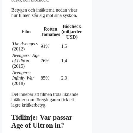
Betygen och intäkterna nedan visar
hur filmen står sig mot sina syskon.
Biocheck
Rotten
Film
(miljarder
Tomatoes
USD)
The Avengers
91%
1,5
(2012)
Avengers: Age
of Ultron
76%
1,4
(2015)
Avengers:
Infinity War
85%
2,0
(2018)
Det innebär att filmen trots liknande
intäkter som föregångaren fick ett
lägre kritikerbetyg.
Tidlinje: Var passar
Age of Ultron in?