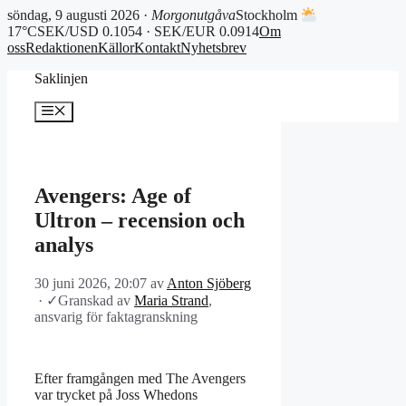
söndag, 9 augusti 2026 ·
Morgonutgåva
Stockholm
17°C
SEK/USD 0.1054 · SEK/EUR 0.0914
Om
oss
Redaktionen
Källor
Kontakt
Nyhetsbrev
Hoppa
Saklinjen
till
innehåll
Meny
Avengers: Age of
Ultron – recension och
analys
30 juni 2026, 20:07
av
Anton Sjöberg
·
✓
Granskad av
Maria Strand
,
ansvarig för faktagranskning
Efter framgången med The Avengers
var trycket på Joss Whedons