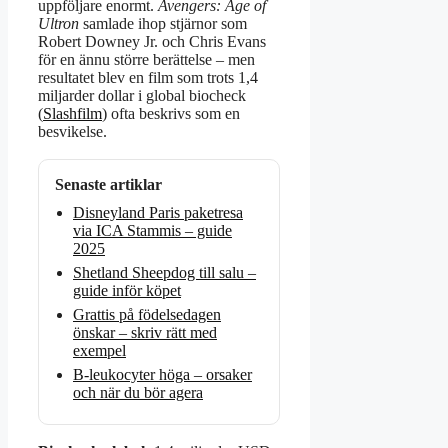
uppföljare enormt.
Avengers: Age of
Ultron
samlade ihop stjärnor som
Robert Downey Jr. och Chris Evans
för en ännu större berättelse – men
resultatet blev en film som trots 1,4
miljarder dollar i global biocheck
(
Slashfilm
) ofta beskrivs som en
besvikelse.
Senaste artiklar
Disneyland Paris paketresa
via ICA Stammis – guide
2025
Shetland Sheepdog till salu –
guide inför köpet
Grattis på födelsedagen
önskar – skriv rätt med
exempel
B-leukocyter höga – orsaker
och när du bör agera