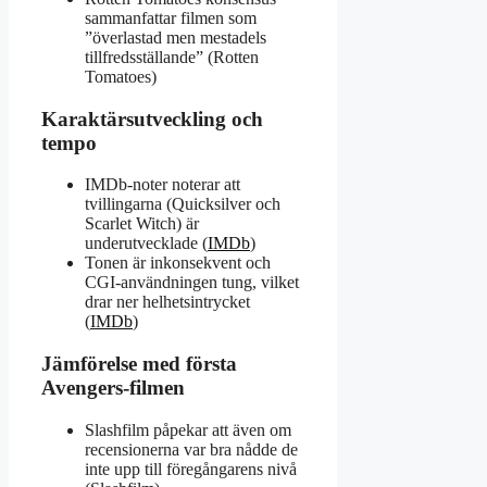
sammanfattar filmen som
”överlastad men mestadels
tillfredsställande” (Rotten
Tomatoes)
Karaktärsutveckling och
tempo
IMDb-noter noterar att
tvillingarna (Quicksilver och
Scarlet Witch) är
underutvecklade (
IMDb
)
Tonen är inkonsekvent och
CGI-användningen tung, vilket
drar ner helhetsintrycket
(
IMDb
)
Jämförelse med första
Avengers-filmen
Slashfilm påpekar att även om
recensionerna var bra nådde de
inte upp till föregångarens nivå