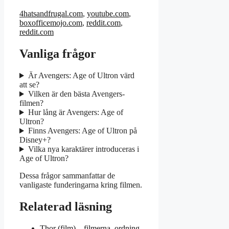
4hatsandfrugal.com
,
youtube.com
,
boxofficemojo.com
,
reddit.com
,
reddit.com
Vanliga frågor
Är Avengers: Age of Ultron värd
att se?
Vilken är den bästa Avengers-
filmen?
Hur lång är Avengers: Age of
Ultron?
Finns Avengers: Age of Ultron på
Disney+?
Vilka nya karaktärer introduceras i
Age of Ultron?
Dessa frågor sammanfattar de
vanligaste funderingarna kring filmen.
Relaterad läsning
Thor (film) – filmerna, ordning