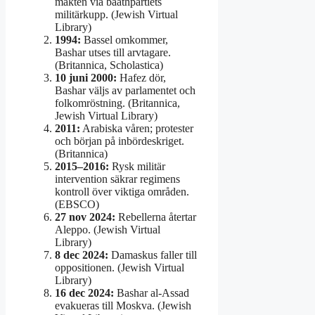
makten via baathpartiets
militärkupp. (Jewish Virtual
Library)
1994:
Bassel omkommer,
Bashar utses till arvtagare.
(Britannica, Scholastica)
10 juni 2000:
Hafez dör,
Bashar väljs av parlamentet och
folkomröstning. (Britannica,
Jewish Virtual Library)
2011:
Arabiska våren; protester
och början på inbördeskriget.
(Britannica)
2015–2016:
Rysk militär
intervention säkrar regimens
kontroll över viktiga områden.
(EBSCO)
27 nov 2024:
Rebellerna återtar
Aleppo. (Jewish Virtual
Library)
8 dec 2024:
Damaskus faller till
oppositionen. (Jewish Virtual
Library)
16 dec 2024:
Bashar al-Assad
evakueras till Moskva. (Jewish