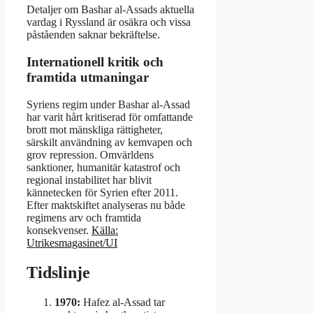
Detaljer om Bashar al-Assads aktuella
vardag i Ryssland är osäkra och vissa
påståenden saknar bekräftelse.
Internationell kritik och
framtida utmaningar
Syriens regim under Bashar al-Assad
har varit hårt kritiserad för omfattande
brott mot mänskliga rättigheter,
särskilt användning av kemvapen och
grov repression. Omvärldens
sanktioner, humanitär katastrof och
regional instabilitet har blivit
kännetecken för Syrien efter 2011.
Efter maktskiftet analyseras nu både
regimens arv och framtida
konsekvenser.
Källa:
Utrikesmagasinet/UI
Tidslinje
1970:
Hafez al-Assad tar