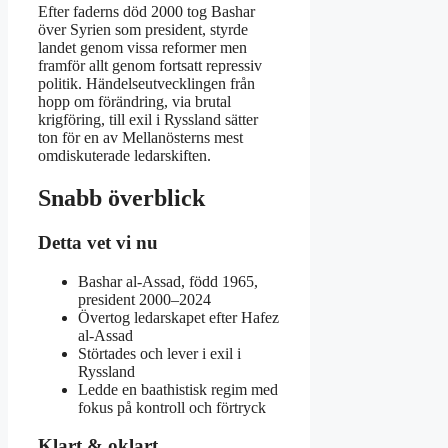
Efter faderns död 2000 tog Bashar
över Syrien som president, styrde
landet genom vissa reformer men
framför allt genom fortsatt repressiv
politik. Händelseutvecklingen från
hopp om förändring, via brutal
krigföring, till exil i Ryssland sätter
ton för en av Mellanösterns mest
omdiskuterade ledarskiften.
Snabb överblick
Detta vet vi nu
Bashar al-Assad, född 1965,
president 2000–2024
Övertog ledarskapet efter Hafez
al-Assad
Störtades och lever i exil i
Ryssland
Ledde en baathistisk regim med
fokus på kontroll och förtryck
Klart & oklart