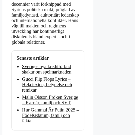
decennier varit förknippad med
Syriens politiska makt, präglad av
familjedynasti, auktoritärt ledarskap
och internationella konflikter. Hans
väg till makten och regimens
utveckling har kontinuerligt
diskuterats bland expertis och i
globala relationer.
Senaste artiklar
Sveriges nya kreditförbud
skakar om spelmarknaden
Gucci Flip Flops Lyrics –
Hela texten, betydelse och
remixar
Malin Olsson Fröken Sverige
– Karriär, familj och SVT
Hur Gammal Är Putin 2025 –
Födelsedatum, familj och
fakta