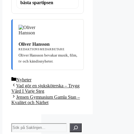
bästa spartipsen
Oliver Hansson
REDAKTIONSMEDARBETARE
Oliver Hansson bevakar musik, film,
tv och kändisnyheter.
Kategorier
Nyheter
Vad gör en sjuksköterska – Trygg
Vård I Varje Steg
Jensen Gymnasium Gamla Stan –
Kvalitet och Närhet
Sök