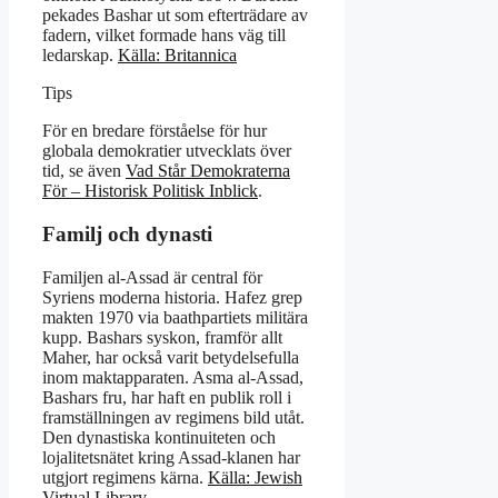
pekades Bashar ut som efterträdare av
fadern, vilket formade hans väg till
ledarskap.
Källa: Britannica
Tips
För en bredare förståelse för hur
globala demokratier utvecklats över
tid, se även
Vad Står Demokraterna
För – Historisk Politisk Inblick
.
Familj och dynasti
Familjen al-Assad är central för
Syriens moderna historia. Hafez grep
makten 1970 via baathpartiets militära
kupp. Bashars syskon, framför allt
Maher, har också varit betydelsefulla
inom maktapparaten. Asma al-Assad,
Bashars fru, har haft en publik roll i
framställningen av regimens bild utåt.
Den dynastiska kontinuiteten och
lojalitetsnätet kring Assad-klanen har
utgjort regimens kärna.
Källa: Jewish
Virtual Library