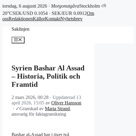
torsdag, 6 augusti 2026 ·
Morgonutgåva
Stockholm ⛅
20°C
SEK/USD 0.1054 · SEK/EUR 0.0912
Om
oss
Redaktionen
Källor
Kontakt
Nyhetsbrev
Hoppa
Saklinjen
till
innehåll
Meny
Syrien Bashar Al Assad
– Historia, Politik och
Framtid
2 mars 2026, 00:28
· Uppdaterad
13
april 2026, 15:05
av
Oliver Hansson
·
✓
Granskad av
Maria Strand
,
ansvarig för faktagranskning
Bashar al-Assad har i över två