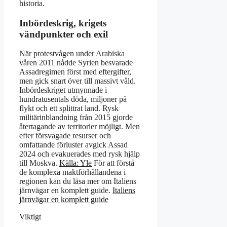
historia.
Inbördeskrig, krigets
vändpunkter och exil
När protestvågen under Arabiska
våren 2011 nådde Syrien besvarade
Assadregimen först med eftergifter,
men gick snart över till massivt våld.
Inbördeskriget utmynnade i
hundratusentals döda, miljoner på
flykt och ett splittrat land. Rysk
militärinblandning från 2015 gjorde
återtagande av territorier möjligt. Men
efter försvagade resurser och
omfattande förluster avgick Assad
2024 och evakuerades med rysk hjälp
till Moskva.
Källa: Yle
För att förstå
de komplexa maktförhållandena i
regionen kan du läsa mer om Italiens
järnvägar en komplett guide.
Italiens
järnvägar en komplett guide
Viktigt