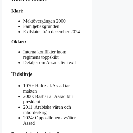
Klart:
Maktövergången 2000
Familjebakgrunden
Exilstatus från december 2024
Oklart:
Interna konflikter inom
regimens toppskikt
Detaljer om Assads liv i exil
Tidslinje
1970: Hafez al-Assad tar
makten
2000: Bashar al-Assad blir
president
2011: Arabiska våren och
inbördeskrig
2024: Oppositionen avsätter
Assad