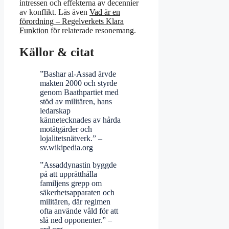
intressen och effekterna av decennier
av konflikt. Läs även
Vad är en
förordning – Regelverkets Klara
Funktion
för relaterade resonemang.
Källor & citat
”Bashar al-Assad ärvde
makten 2000 och styrde
genom Baathpartiet med
stöd av militären, hans
ledarskap
kännetecknades av hårda
motåtgärder och
lojalitetsnätverk.” –
sv.wikipedia.org
”Assaddynastin byggde
på att upprätthålla
familjens grepp om
säkerhetsapparaten och
militären, där regimen
ofta använde våld för att
slå ned opponenter.” –