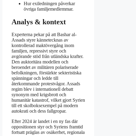
Hur exiledningen påverkar
övriga familjemedlemmar.
Analys & kontext
Experterna pekar på att Bashar al-
Assads styre kännetecknas av
kontrollerad maktövergång inom
familjen, repressivt styre och
avgörande stöd från utländska krafter.
Den auktoritära modellen och
beroendet av militären polariserade
befolkningen, förstärkte sekteristiska
spänningar och ledde till
återkommande protestvågor. Assads
regim blev i internationell debatt
synonym med krigsbrott och
humanitär katastrof, vilket gjort Syrien
till ett skolboksexempel på modern
autokrati och dess fallgropar.
Efter 2024 är landet i en ny fas där
oppositionen styr och Syriens framtid
fortsatt präglas av osäkerhet, regionala