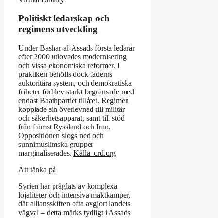
Politiskt ledarskap och
regimens utveckling
Under Bashar al-Assads första ledarår
efter 2000 utlovades modernisering
och vissa ekonomiska reformer. I
praktiken behölls dock faderns
auktoritära system, och demokratiska
friheter förblev starkt begränsade med
endast Baathpartiet tillåtet. Regimen
kopplade sin överlevnad till militär
och säkerhetsapparat, samt till stöd
från främst Ryssland och Iran.
Oppositionen slogs ned och
sunnimuslimska grupper
marginaliserades.
Källa: crd.org
Att tänka på
Syrien har präglats av komplexa
lojaliteter och intensiva maktkamper,
där alliansskiften ofta avgjort landets
vägval – detta märks tydligt i Assads