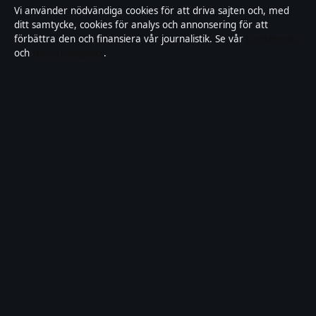
Vi använder nödvändiga cookies för att driva sajten och, med
ditt samtycke, cookies för analys och annonsering för att
Tillgänglighetsredogörelse
förbättra den och finansiera vår journalistik. Se vår
Cookiepolicy
och
Integritetspolicy
.
Kändisar & integritet
Integritetspolicy
Om Saklinjen i korthet
Saklinjen är en oberoende svensk digital nyhetssajt med fokus på
film, tv, kultur och nöjesnyheter. Varje artikel har en namngiven
byline, granskas av en redaktör och faktagranskas innan publicering.
Vi rättar misstag skyndsamt. Allmänna förfrågningar:
info@saklinjen.se
.
saklinjen.se drivs av Strandkajen Publishing Limited (Malta
Business Registry: C 89712).
© 2026 saklinjen.se ·
WorldRSS
·
Så verifierar vi vår rapportering