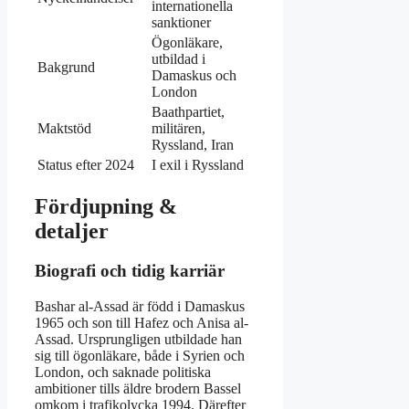
internationella
sanktioner
Ögonläkare,
utbildad i
Bakgrund
Damaskus och
London
Baathpartiet,
Maktstöd
militären,
Ryssland, Iran
Status efter 2024
I exil i Ryssland
Fördjupning &
detaljer
Biografi och tidig karriär
Bashar al-Assad är född i Damaskus
1965 och son till Hafez och Anisa al-
Assad. Ursprungligen utbildade han
sig till ögonläkare, både i Syrien och
London, och saknade politiska
ambitioner tills äldre brodern Bassel
omkom i trafikolycka 1994. Därefter