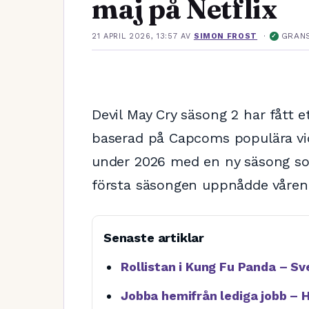
maj på Netflix
·
GRAN
21 APRIL 2026, 13:57
AV
SIMON FROST
✓
Devil May Cry säsong 2 har fått e
baserad på Capcoms populära vide
under 2026 med en ny säsong s
första säsongen uppnådde våren
Senaste artiklar
Rollistan i Kung Fu Panda – S
Jobba hemifrån lediga jobb – Hi