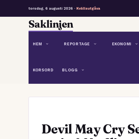
torsdag, 6 augusti 2026 ·
Kvällsutgåva
Hoppa
Saklinjen
till
innehåll
HEM
REPORTAGE
EKONOMI
KORSORD
BLOGG
Devil May Cry S