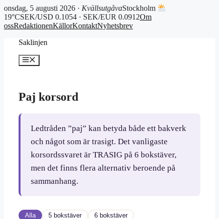
onsdag, 5 augusti 2026 ·
Kvällsutgåva
Stockholm
19°C
SEK/USD 0.1054 · SEK/EUR 0.0912
Om
oss
Redaktionen
Källor
Kontakt
Nyhetsbrev
Hoppa
Saklinjen
till
innehåll
Meny
Paj korsord
Ledtråden ”paj” kan betyda både ett bakverk
och något som är trasigt. Det vanligaste
korsordssvaret är TRASIG på 6 bokstäver,
men det finns flera alternativ beroende på
sammanhang.
Alla
5 bokstäver
6 bokstäver