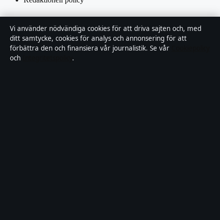
Rättelsepolicy
Vi använder nödvändiga cookies för att driva sajten och, med
ditt samtycke, cookies för analys och annonsering för att
Tillgänglighetsredogörelse
förbättra den och finansiera vår journalistik. Se vår
Cookiepolicy
och
Integritetspolicy
.
Kändisar & integritet
Integritetspolicy
Om Saklinjen i korthet
Saklinjen är en oberoende svensk digital nyhetssajt med fokus på
film, tv, kultur och nöjesnyheter. Varje artikel har en namngiven
byline, granskas av en redaktör och faktagranskas innan publicering.
Vi rättar misstag skyndsamt. Allmänna förfrågningar:
info@saklinjen.se
.
saklinjen.se drivs av Strandkajen Publishing Limited (Malta
Business Registry: C 89712).