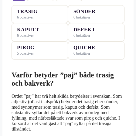
TRASIG
SÖNDER
6 bokstäver
6 bokstäver
KAPUTT
DEFEKT
6 bokstäver
6 bokstäver
PIROG
QUICHE
5 bokstäver
6 bokstäver
Varför betyder ”paj” både trasig
och bakverk?
Ordet ”paj” har två helt skilda betydelser i svenskan. Som
adjektiv (oftast i talspråk) betyder det trasig eller sönder,
med synonymer som trasig, kaputt och defekt. Som
substantiv syftar det på ett bakverk av mördeg med
fyllning, med närbesläktade svar som pirog och quiche. I
korsord är det vanligast att ”paj” syftar på det trasiga
tillståndet.