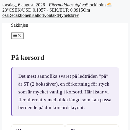
torsdag, 6 augusti 2026 ·
Eftermiddagsutgåva
Stockholm
23°C
SEK/USD 0.1057 · SEK/EUR 0.0915
Om
oss
Redaktionen
Källor
Kontakt
Nyhetsbrev
Hoppa
Saklinjen
till
innehåll
Meny
På korsord
Det mest sannolika svaret på ledtråden ”på”
är ST (2 bokstäver), en förkortning för styck
som är mycket vanlig i korsord. Här listar vi
fler alternativ med olika längd som kan passa
beroende på din korsordslayout.