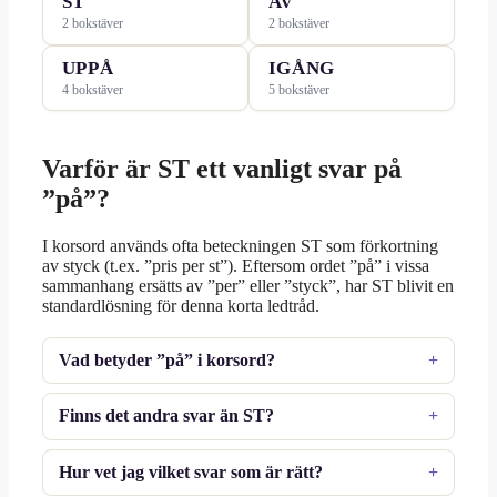
ST
AV
2 bokstäver
2 bokstäver
UPPÅ
IGÅNG
4 bokstäver
5 bokstäver
Varför är ST ett vanligt svar på
”på”?
I korsord används ofta beteckningen ST som förkortning
av styck (t.ex. ”pris per st”). Eftersom ordet ”på” i vissa
sammanhang ersätts av ”per” eller ”styck”, har ST blivit en
standardlösning för denna korta ledtråd.
Vad betyder ”på” i korsord?
Finns det andra svar än ST?
Hur vet jag vilket svar som är rätt?