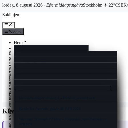
lördag, 8 augusti 2026 ·
Eftermiddagsutgåva
Stockholm ☀ 22°C
SEK/
Hoppa
Saklinjen
till
innehåll
Meny
Meny
Hem
Reportage
Cookiepolicy
Ekonomi
Rollistan i Quantum of Solace – skådespelare och fakta
Kultur
Historia
แลกเงินสวีเดน ไทย – Aktuell växelkurs och bästa
Livsstil
Man Utd mot Rangers FC laguppställning 2025 | Europa
spartipsen
Vad Är En Kulturkanon – Kulturens Värde och Debatt
Nöje
Kontakt
League
Espresso House Near Me – Lokalt, Meny & Öppettider
Nyheter
I Love Pizza Visby – Meny, öppettider och recensioner
Mio min Mio film – Streama, rollista, trailer &
När kommer säsong 3 av The Summer I Turned Pretty –
Spel
Nyhetsbrev
Booty Bei Low Waist Skinny Bootcut Jeans – Guide &
åldersgräns
Ont på ena sidan av halsen – Vad Du Bör Veta
Premiär, schema och datum 2025
Samsung Smart Tag 2 – Pålitlig Spårning och Enkel
Sport
recension
Gin och tonic varianter – Recept, tips och trender för
Användning
Can You Run It – Kontrollera Datorns Spelprestanda
Korsord
Om oss
2025
Filmer med Julie Walters – Komplett filmografi och
Elite Stora Hotellet Jönköping – Komfort Och Historia
One Million Parfym Dam – Priser, Recensioner och Köp
Den som dräper säsong 2 – Rollista, avsnitt och
Nu tar vi dom – historien om Sveriges hockeylåt från
Blogg
roller
2025
Svarta prickar i synfältet – Trygg Ögonhälsa Rådgivning
Sveriges nya kreditförbud skakar om spelmarknaden
streaming
1989
Tipsa oss
Flimmer i ögats ytterkant – Orsaker och när du ska söka
I Love Pizza Allum – Familjär Smakupplevelse I Partille
Battle for Azeroth: guide till BFA 2026
vård
Klander korsord
Den Otroliga Vandringen Svenskt Tal – Streama på
Samsung Galaxy Z Flip7 FE – Test, pris och
Zadig Voltaire This Is Her – Doftnoter, priser och
Sälja Guld Till Pantbank – Så Fungerar Det & Priser
Finacea före och efter – resultat och biverkningar
Breaking the Habit of Being Yourself – guide och
Disney+ och Apple TV
specifikationer
Baka med Frida lussebullar – Saftiga Bullar Med
köpguide
sammanfattning
Saucony Triumph 22 Dam – Köpguide, specifikationer
Träna Armar Gym Tjej – Bästa Övningarna & Schema
Vaniljsmör
Thor (film) – filmerna, ordning och skådespelare
och pris
2025
Rollistan i Harry Potter och de vises sten – Original och
När är det lag på vinterdäck – Datum, böter och regler
Dilsa Demirbag-Sten – Familj, böcker och karriär