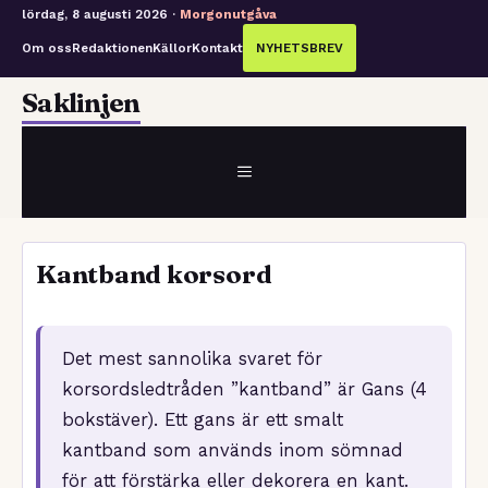
lördag, 8 augusti 2026 ·
Morgonutgåva
Om oss
Redaktionen
Källor
Kontakt
NYHETSBREV
Hoppa
Saklinjen
till
innehåll
MENY
Kantband korsord
Det mest sannolika svaret för
korsordsledtråden ”kantband” är Gans (4
bokstäver). Ett gans är ett smalt
kantband som används inom sömnad
för att förstärka eller dekorera en kant.