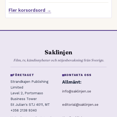
Fler korsordsord →
Saklinjen
Film, tv, kändisnyheter och nöjesbevakning från Sverige.
FÖRETAGET
KONTAKTA OSS
Allmänt:
Strandkajen Publishing
Limited
info@saklinjen.se
Level 2, Portomaso
Business Tower
editorial@saklinjen.se
St Julian's STJ 4011, MT
+356 2138 9340