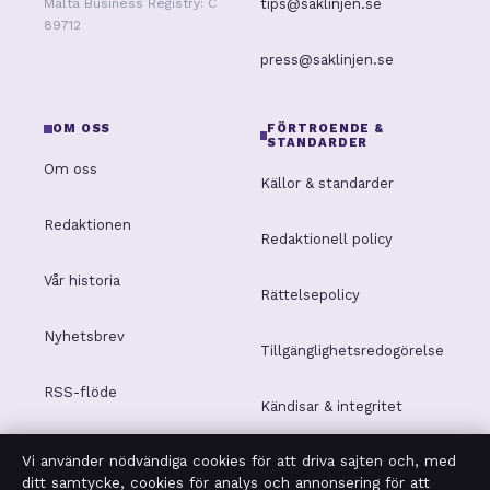
tips@saklinjen.se
Malta Business Registry: C
89712
press@saklinjen.se
OM OSS
FÖRTROENDE &
STANDARDER
Om oss
Källor & standarder
Redaktionen
Redaktionell policy
Vår historia
Rättelsepolicy
Nyhetsbrev
Tillgänglighetsredogörelse
RSS-flöde
Kändisar & integritet
Vi använder nödvändiga cookies för att driva sajten och, med
Integritetspolicy
ditt samtycke, cookies för analys och annonsering för att