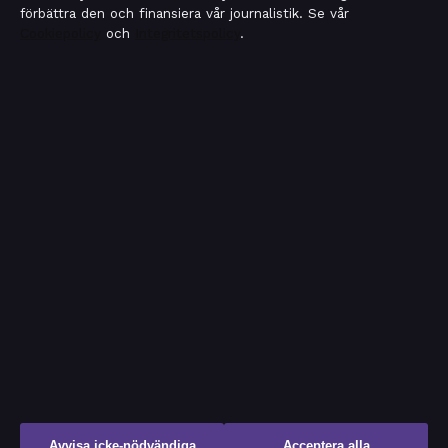
förbättra den och finansiera vår journalistik. Se vår
Cookiepolicy
och
Integritetspolicy
.
OM SAKLINJEN I KORTHET
Saklinjen är en oberoende svensk digital nyhetssajt med
fokus på film, tv, kultur och nöjesnyheter. Varje artikel har
en namngiven byline, granskas av en redaktör och
faktagranskas innan publicering.
Vi rättar misstag skyndsamt. Allmänna förfrågningar:
info@saklinjen.se
.
saklinjen.se drivs av Strandkajen Publishing Limited (Malta
Business Registry: C 89712).
© 2026 saklinjen.se ·
WorldRSS
·
Så verifierar vi vår rapportering
Avvisa icke-nödvändiga
Acceptera alla