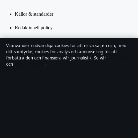
Källor & standarder
Redaktionell policy
Rättelsepolicy
Vi använder nödvändiga cookies för att driva sajten och, med
ditt samtycke, cookies för analys och annonsering för att
Tillgänglighetsredogörelse
förbättra den och finansiera vår journalistik. Se vår
Cookiepolicy
och
Integritetspolicy
.
Kändisar & integritet
Integritetspolicy
Om Saklinjen i korthet
Saklinjen är en oberoende svensk digital nyhetssajt med fokus på
film, tv, kultur och nöjesnyheter. Varje artikel har en namngiven
byline, granskas av en redaktör och faktagranskas innan publicering.
Vi rättar misstag skyndsamt. Allmänna förfrågningar: