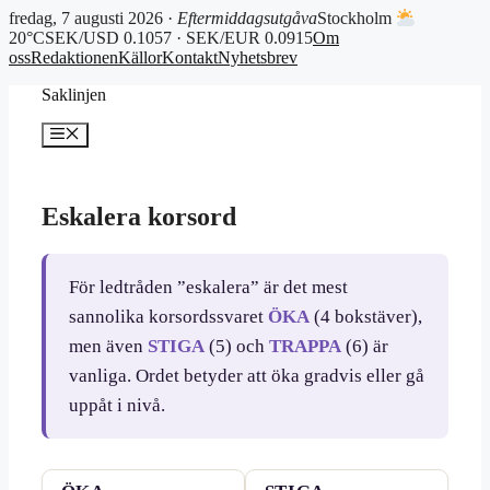
fredag, 7 augusti 2026 ·
Eftermiddagsutgåva
Stockholm
20°C
SEK/USD 0.1057 · SEK/EUR 0.0915
Om
oss
Redaktionen
Källor
Kontakt
Nyhetsbrev
Hoppa
Saklinjen
till
innehåll
Meny
Eskalera korsord
För ledtråden ”eskalera” är det mest
sannolika korsordssvaret
ÖKA
(4 bokstäver),
men även
STIGA
(5) och
TRAPPA
(6) är
vanliga. Ordet betyder att öka gradvis eller gå
uppåt i nivå.