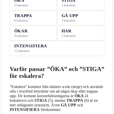
ÖKA
STIGA
3 bokstäver
5 bokstäver
TRAPPA
GÅ UPP
6 bokstäver
5 bokstäver
ÖKAR
HAR
4 bokstäver
3 bokstäver
INTENSIFIERA
12 bokstäver
Varför passar ”ÖKA” och ”STIGA”
för eskalera?
”Eskalera” kommer från latinets
scala
(stege) och används
ofta i överförd betydelse om att något ökar eller trappas
upp. De kortaste korsordslösningarna är
ÖKA
(4
bokstäver) och
STIGA
(5), medan
TRAPPA
(6) är en
mer ordagrann synonym. Även
GÅ UPP
och
INTENSIFIERA
förekommer.