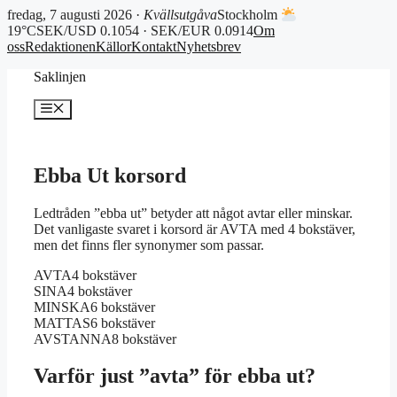
fredag, 7 augusti 2026 ·
Kvällsutgåva
Stockholm
19°C
SEK/USD 0.1054 · SEK/EUR 0.0914
Om
oss
Redaktionen
Källor
Kontakt
Nyhetsbrev
Hoppa
Saklinjen
till
innehåll
Meny
Ebba Ut korsord
Ledtråden ”ebba ut” betyder att något avtar eller minskar.
Det vanligaste svaret i korsord är AVTA med 4 bokstäver,
men det finns fler synonymer som passar.
AVTA
4 bokstäver
SINA
4 bokstäver
MINSKA
6 bokstäver
MATTAS
6 bokstäver
AVSTANNA
8 bokstäver
Varför just ”avta” för ebba ut?