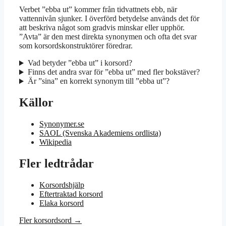
Verbet ”ebba ut” kommer från tidvattnets ebb, när
vattennivån sjunker. I överförd betydelse används det för
att beskriva något som gradvis minskar eller upphör.
”Avta” är den mest direkta synonymen och ofta det svar
som korsordskonstruktörer föredrar.
Vad betyder ”ebba ut” i korsord?
Finns det andra svar för ”ebba ut” med fler bokstäver?
Är ”sina” en korrekt synonym till ”ebba ut”?
Källor
Synonymer.se
SAOL (Svenska Akademiens ordlista)
Wikipedia
Fler ledtrådar
Korsordshjälp
Eftertraktad korsord
Elaka korsord
Fler korsordsord →