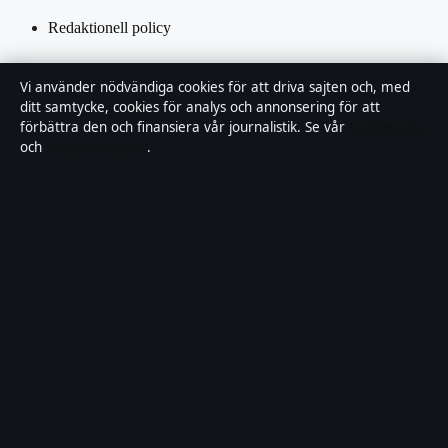
Redaktionell policy
Rättelsepolicy
Vi använder nödvändiga cookies för att driva sajten och, med
ditt samtycke, cookies för analys och annonsering för att
Tillgänglighetsredogörelse
förbättra den och finansiera vår journalistik. Se vår
Cookiepolicy
och
Integritetspolicy
.
Kändisar & integritet
Integritetspolicy
Om Saklinjen i korthet
Saklinjen är en oberoende svensk digital nyhetssajt med fokus på
film, tv, kultur och nöjesnyheter. Varje artikel har en namngiven
byline, granskas av en redaktör och faktagranskas innan publicering.
Vi rättar misstag skyndsamt. Allmänna förfrågningar:
info@saklinjen.se
.
saklinjen.se drivs av Strandkajen Publishing Limited (Malta