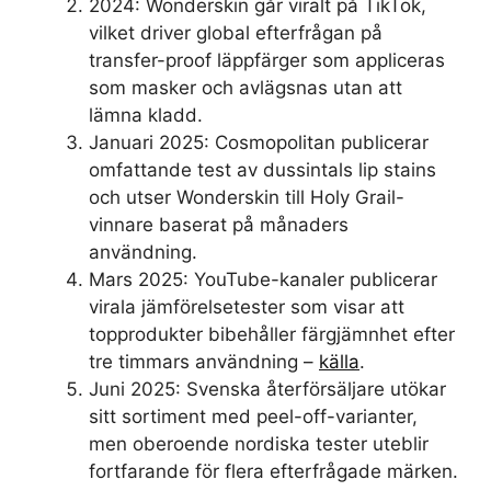
2024
: Wonderskin går viralt på TikTok,
vilket driver global efterfrågan på
transfer-proof läppfärger som appliceras
som masker och avlägsnas utan att
lämna kladd.
Januari 2025
: Cosmopolitan publicerar
omfattande test av dussintals lip stains
och utser Wonderskin till Holy Grail-
vinnare baserat på månaders
användning.
Mars 2025
: YouTube-kanaler publicerar
virala jämförelsetester som visar att
topprodukter bibehåller färgjämnhet efter
tre timmars användning –
källa
.
Juni 2025
: Svenska återförsäljare utökar
sitt sortiment med peel-off-varianter,
men oberoende nordiska tester uteblir
fortfarande för flera efterfrågade märken.