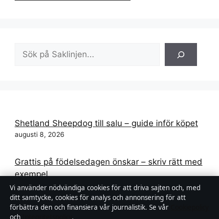
Sök
Shetland Sheepdog till salu – guide inför köpet
augusti 8, 2026
Grattis på födelsedagen önskar – skriv rätt med
exempel
augusti 8, 2026
Vi använder nödvändiga cookies för att driva sajten och, med
ditt samtycke, cookies för analys och annonsering för att
förbättra den och finansiera vår journalistik. Se vår
Cookiepolicy
B-leukocyter höga – orsaker och när du bör
och
Integritetspolicy
.