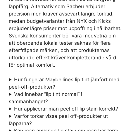
läppfärg. Alternativ som Sacheu erbjuder
precision men kräver avsevärt längre torktid,
medan budgetvarianter från NYX och Kicks
erbjuder lägre priser mot uppoffring i hållbarhet.
Svenska konsumenter bör vara medvetna om
att oberoende lokala tester saknas för flera
efterfrågade märken, och att produkternas
uttorkande effekt kräver kompletterande vård
för optimal komfort.
Hur fungerar Maybellines lip tint jämfört med
peel-off-produkter?
Vad innebär ”lip tint normal” i
sammanhanget?
Hur applicerar man peel off lip stain korrekt?
Varför torkar vissa peel off-produkter ut
läpparna?
Kan man använda lip stain om man har torra