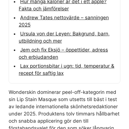
Hur många kalorier är det i ett äpple?
Fakta och jämförelser
Andrew Tates nettovärde – sanningen
2025
Ursula von der Leyen: Bakgrund, barn,
utbildning och mer
Jem och fix Eksjö – öppettider, adress
och erbjudanden
Lax portionsbitar i ugn: tid, temperatur &
recept för saftig lax
Wonderskin dominerar peel-off-kategorin med
sin Lip Stain Masque som utsetts till bäst i test
av ledande internationella skönhetsredaktioner
under 2025. Produktens tolv timmars hållbarhet
och snabba applicering gör den till
förstahandsvalet för den som söker långvarig