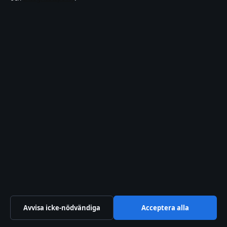
agera
augusti 8, 2026
Hel eller halvförsäkring bil – vad är bäst och när
ska du byta
augusti 8, 2026
Skin Club promo code – få 10 % bonus vid
insättning
augusti 8, 2026
De sju dödssynderna: lista, ordning och historia
| Komplett guide
augusti 7, 2026
Avvisa icke-nödvändiga
Acceptera alla
Bakom kulisserna