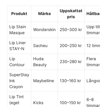
Uppskattat
Produkt
Märke
Hållbarhe
pris
Lip Stain
Upp till 12
Wonderskin
250–300 kr
Masque
timmar
Lip Liner
Sacheu
200–250 kr
12 timmar
STAY-N
Lip
Huda
Flera
230–280 kr
Contour
Beauty
timmar
SuperStay
Ink
Maybelline
130–160 kr
Långvarig
Crayon
Lip Tint
6–8
(eget
Kicks
100–150 kr
timmar