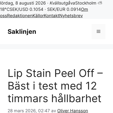
lördag, 8 augusti 2026 ·
Kvällsutgåva
Stockholm ⛅
18°C
SEK/USD 0.1054 · SEK/EUR 0.0914
Om
oss
Redaktionen
Källor
Kontakt
Nyhetsbrev
Hoppa
till
Saklinjen
Meny
innehåll
Lip Stain Peel Off –
Bäst i test med 12
timmars hållbarhet
28 mars 2026, 02:47
av
Oliver Hansson