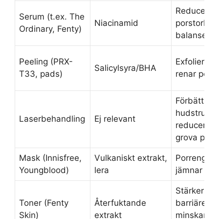
Reducerar
Serum (t.ex. The
Niacinamid
porstorlek,
Ordinary, Fenty)
balanserar 
Peeling (PRX-
Exfolierar,
Salicylsyra/BHA
T33, pads)
renar porer
Förbättrar
hudstruktur
Laserbehandling
Ej relevant
reducerar
grova pore
Mask (Innisfree,
Vulkaniskt extrakt,
Porrengör
Youngblood)
lera
jämnar ut
Stärker
Toner (Fenty
Återfuktande
barriären,
Skin)
extrakt
minskar po