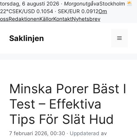
torsdag, 6 augusti 2026 ·
Morgonutgåva
Stockholm
22°C
SEK/USD 0.1054 · SEK/EUR 0.0912
Om
oss
Redaktionen
Källor
Kontakt
Nyhetsbrev
Hoppa
till
Saklinjen
Meny
innehåll
Minska Porer Bäst I
Test – Effektiva
Tips För Slät Hud
7 februari 2026, 00:30
· Uppdaterad
av