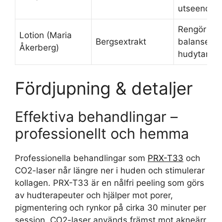
utseende
Rengör oc
Lotion (Maria
Bergsextrakt
balanserar
Åkerberg)
hudytan
Fördjupning & detaljer
Effektiva behandlingar –
professionellt och hemma
Professionella behandlingar som
PRX-T33
och
CO2-laser når längre ner i huden och stimulerar
kollagen. PRX-T33 är en nålfri peeling som görs
av hudterapeuter och hjälper mot porer,
pigmentering och rynkor på cirka 30 minuter per
session. CO2-laser används främst mot akneärr