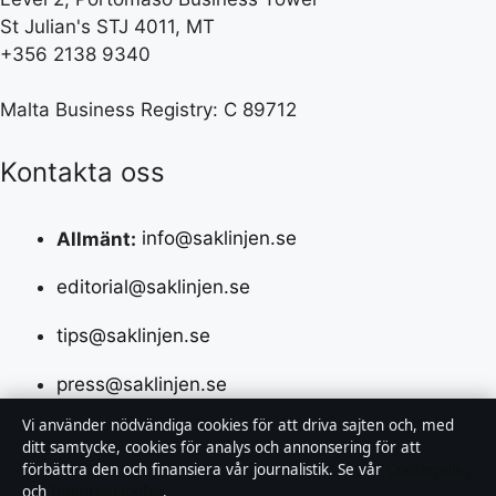
St Julian's STJ 4011, MT
+356 2138 9340
Malta Business Registry: C 89712
Kontakta oss
Allmänt:
info@saklinjen.se
editorial@saklinjen.se
tips@saklinjen.se
press@saklinjen.se
Vi använder nödvändiga cookies för att driva sajten och, med
ditt samtycke, cookies för analys och annonsering för att
Om oss
förbättra den och finansiera vår journalistik. Se vår
Cookiepolicy
och
Integritetspolicy
.