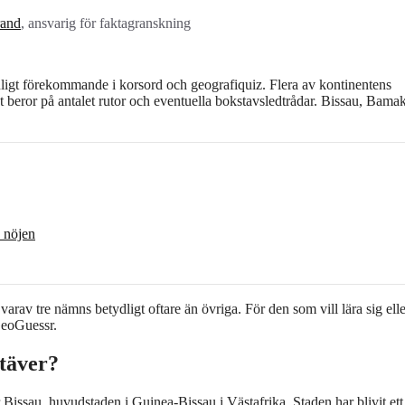
rand
, ansvarig för faktagranskning
anligt förekommande i korsord och geografiquiz. Flera av kontinentens
t beror på antalet rutor och eventuella bokstavsledtrådar. Bissau, Bama
 nöjen
rav tre nämns betydligt oftare än övriga. För den som vill lära sig elle
GeoGuessr.
stäver?
 Bissau, huvudstaden i Guinea-Bissau i Västafrika. Staden har blivit ett