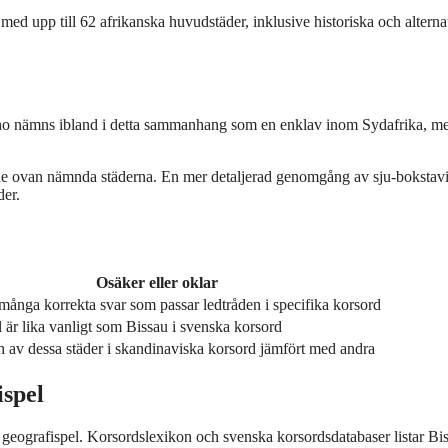
med upp till 62 afrikanska huvudstäder, inklusive historiska och alterna
esotho nämns ibland i detta sammanhang som en enklav inom Sydafrika, m
v de ovan nämnda städerna. En mer detaljerad genomgång av sju-bokstav
der.
Osäker eller oklar
många korrekta svar som passar ledtråden i specifika korsord
är lika vanligt som Bissau i svenska korsord
 av dessa städer i skandinaviska korsord jämfört med andra
ispel
geografispel. Korsordslexikon och svenska korsordsdatabaser listar Bi