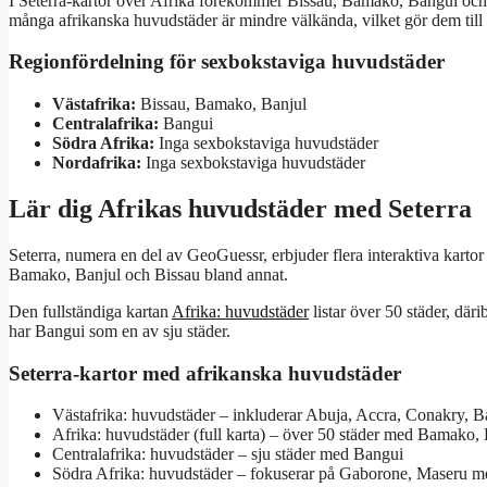
I Seterra-kartor över Afrika förekommer Bissau, Bamako, Bangui och Ba
många afrikanska huvudstäder är mindre välkända, vilket gör dem till 
Regionfördelning för sexbokstaviga huvudstäder
Västafrika:
Bissau, Bamako, Banjul
Centralafrika:
Bangui
Södra Afrika:
Inga sexbokstaviga huvudstäder
Nordafrika:
Inga sexbokstaviga huvudstäder
Lär dig Afrikas huvudstäder med Seterra
Seterra, numera en del av GeoGuessr, erbjuder flera interaktiva karto
Bamako, Banjul och Bissau bland annat.
Den fullständiga kartan
Afrika: huvudstäder
listar över 50 städer, där
har Bangui som en av sju städer.
Seterra-kartor med afrikanska huvudstäder
Västafrika: huvudstäder – inkluderar Abuja, Accra, Conakry, 
Afrika: huvudstäder (full karta) – över 50 städer med Bamako, 
Centralafrika: huvudstäder – sju städer med Bangui
Södra Afrika: huvudstäder – fokuserar på Gaborone, Maseru me