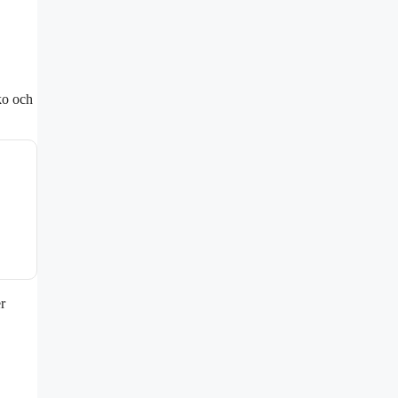
ko och
r