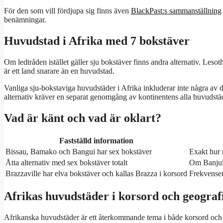
För den som vill fördjupa sig finns även
BlackPast:s sammanställning
benämningar.
Huvudstad i Afrika med 7 bokstäver
Om ledtråden istället gäller sju bokstäver finns andra alternativ. L
är ett land snarare än en huvudstad.
Vanliga sju-bokstaviga huvudstäder i Afrika inkluderar inte några a
alternativ kräver en separat genomgång av kontinentens alla huvudstä
Vad är känt och vad är oklart?
Fastställd information
Bissau, Bamako och Bangui har sex bokstäver
Exakt hur 
Åtta alternativ med sex bokstäver totalt
Om Banjul 
Brazzaville har elva bokstäver och kallas Brazza i korsord
Frekvensen
Afrikas huvudstäder i korsord och geograf
Afrikanska huvudstäder är ett återkommande tema i både korsord och 