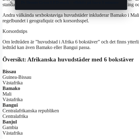
Dr Dennis Gross LED-mask – effektiv på bara 3 minuter
standardalternativ i svenska korsord tack vare sin ovanliga stavning oc
Andra välkända sexbokstaviga huvudstäder inkluderar Bamako i Mali 
regelbundet i geografiquiz och korsordsspel.
Korsordstips
Om ledtråden är ”huvudstad i Afrika 6 bokstäver” och det finns ytterli
ledtråd kan även Bamako eller Bangui passa.
Översikt: Afrikanska huvudstäder med 6 bokstäver
Bissau
Guinea-Bissau
Västafrika
Bamako
Mali
Västafrika
Bangui
Centralafrikanska republiken
Centralafrika
Banjul
Gambia
Västafrika