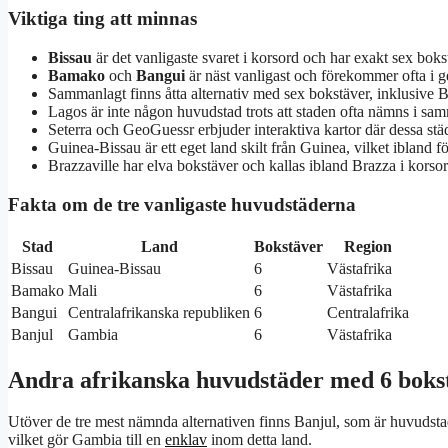
Viktiga ting att minnas
Bissau
är det vanligaste svaret i korsord och har exakt sex boks
Bamako
och
Bangui
är näst vanligast och förekommer ofta i g
Sammanlagt finns åtta alternativ med sex bokstäver, inklusive B
Lagos är inte någon huvudstad trots att staden ofta nämns i sa
Seterra och GeoGuessr erbjuder interaktiva kartor där dessa st
Guinea-Bissau är ett eget land skilt från Guinea, vilket ibland fö
Brazzaville har elva bokstäver och kallas ibland Brazza i korsor
Fakta om de tre vanligaste huvudstäderna
Stad
Land
Bokstäver
Region
Bissau
Guinea-Bissau
6
Västafrika
Bamako
Mali
6
Västafrika
Bangui
Centralafrikanska republiken
6
Centralafrika
Banjul
Gambia
6
Västafrika
Andra afrikanska huvudstäder med 6 boks
Utöver de tre mest nämnda alternativen finns Banjul, som är huvudsta
vilket gör Gambia till en
enklav
inom detta land.