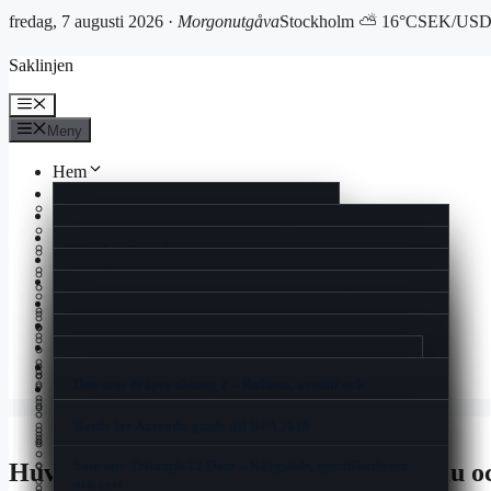
fredag, 7 augusti 2026 ·
Morgonutgåva
Stockholm ⛅ 16°C
SEK/USD 
Hoppa
Saklinjen
till
innehåll
Meny
Meny
Hem
Reportage
Cookiepolicy
Ekonomi
Rollistan i Quantum of Solace – skådespelare och fakta
Kultur
Historia
แลกเงินสวีเดน ไทย – Aktuell växelkurs och bästa
Livsstil
Man Utd mot Rangers FC laguppställning 2025 | Europa
spartipsen
Vad Är En Kulturkanon – Kulturens Värde och Debatt
Nöje
Kontakt
League
Espresso House Near Me – Lokalt, Meny & Öppettider
Nyheter
I Love Pizza Visby – Meny, öppettider och recensioner
Mio min Mio film – Streama, rollista, trailer &
När kommer säsong 3 av The Summer I Turned Pretty –
Spel
Nyhetsbrev
Booty Bei Low Waist Skinny Bootcut Jeans – Guide &
åldersgräns
Ont på ena sidan av halsen – Vad Du Bör Veta
Premiär, schema och datum 2025
Samsung Smart Tag 2 – Pålitlig Spårning och Enkel
Sport
recension
Gin och tonic varianter – Recept, tips och trender för
Användning
Can You Run It – Kontrollera Datorns Spelprestanda
Korsord
Om oss
2025
Filmer med Julie Walters – Komplett filmografi och
Elite Stora Hotellet Jönköping – Komfort Och Historia
One Million Parfym Dam – Priser, Recensioner och Köp
Den som dräper säsong 2 – Rollista, avsnitt och
Nu tar vi dom – historien om Sveriges hockeylåt från
Blogg
roller
2025
Svarta prickar i synfältet – Trygg Ögonhälsa Rådgivning
Sveriges nya kreditförbud skakar om spelmarknaden
streaming
1989
Tipsa oss
Flimmer i ögats ytterkant – Orsaker och när du ska söka
I Love Pizza Allum – Familjär Smakupplevelse I Partille
Battle for Azeroth: guide till BFA 2026
vård
Den Otroliga Vandringen Svenskt Tal – Streama på
Samsung Galaxy Z Flip7 FE – Test, pris och
Zadig Voltaire This Is Her – Doftnoter, priser och
Sälja Guld Till Pantbank – Så Fungerar Det & Priser
Finacea före och efter – resultat och biverkningar
Breaking the Habit of Being Yourself – guide och
Disney+ och Apple TV
specifikationer
Baka med Frida lussebullar – Saftiga Bullar Med
köpguide
sammanfattning
Saucony Triumph 22 Dam – Köpguide, specifikationer
Huvudstad i Afrika 6 Bokstäver – Bissau 
Träna Armar Gym Tjej – Bästa Övningarna & Schema
Vaniljsmör
Thor (film) – filmerna, ordning och skådespelare
och pris
2025
Rollistan i Harry Potter och de vises sten – Original och