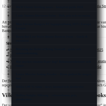
När är det lag på vinterdäck – Datum, böter och regler
Dilsa Demirbag-Sten – Familj, böcker och karriär
Hur mycket vitamin D per dag? Rekommendationer och
svenska röster
2025
Sista minuter resor från köpenhamn – Prisvärda
12 april 2026, 13:59
av
Amanda Dahlberg
·
✓
Granskad av
Maria St
risker
Tyskland mot Bosnien och Hercegovina: Matchguide och
WoW Classic leveling zones – komplett guide 2026
Falukorv i ugn recept – Klassiska och moderna varianter
Helgturer
Renato Roberto Giusto Giuseppe Rossellini – Ålder,
bakgrund
Rollistan i Harry Potter och de vises sten – Komplett med
Western Union Skicka Pengar – Så Fungerar Tjänsten
familj och fakta
Laura Mercier Setting Powder – Bästa pudret för mogen
Louis Vuitton Afternoon Swim – Doft, pris och recension
Ont i svanskotan gravid – Orsaker, övningar och lindring
original- och svenska röster
Vad kan man laga med köttfärs – Variation För Vardag
hud
Filmer med Martin Beck – Ordning, släppdatum och
& Fest
Nissan Qashqai e-POWER – Pris förbrukning och
Att hitta rätt svar på ledtråden ”huvudstad i Afrika 6 bokstäver” är v
Death at a Funeral – Klassisk Svart Komedi Recenserad
skådespelare
Man Utd mot Rangers FC laguppställning 2025 | Europa
Victoria vård och hälsa – Guide till vårdcentralen i
The Remains of the Day – Bok, film och analys av
komplett guide
huvudstäder består av exakt sex bokstäver, men vilken som passar bäs
Billån 1,99 % ränta – krav, kostnad och jämförelse
League
Limhamn
Ishiguros mästerverk
24/7 Fitness Uppsala – Flexibel Träning När Du Vill
Bangui är de alternativ som oftast dyker upp i svenska korsord.
Världens Vackraste Kvinna Genom Tiderna –
Man City mot Napoli – resultat, laguppställningar och
Xiaomi Mi 9 Lite – Specifikationer, Pris och Guide 2025
Rankningar Och Ikoner
fakta
Rollistan i Arn – Tempelriddaren: alla skådespelare
Booty Bei Low Waist Skinny Bootcut Jeans – Guide &
Blod På Pappret När Jag Torkar Mig – Orsaker Och
Dahlia Wizard of Oz – Odling och skötsel för svenska
Rosta Kikärtor I Ugn – Krispigt & Hälsosamt Snacks
recension
Vårdråd
trädgårdar
GLP-1 Viktnedgång Oral Lösning – Fakta, dosering och
Senaste artiklar
Loa Falkman Calle Schewens Vals – Text, ackord och
Arsenal FC mot Newcastle 2026 – resultat och analys
iPhone 16 Pro Max hos Comviq – pris 2025
recept
Biskvier Recept Camilla Hamid – Enkla Biskvier Att
bakgrund
Breaking the Habit of Being Yourself – guide och
Vad händer i Malmö i helgen – Evenemang, konserter
Happy Gilmore 2 Eminem – Cameo, längd och läckta
Si ta minuten-re or all inclu ive – Guide till billiga olre or 2025
Baka
Rollistan i Quantum of Solace – skådespelare och fakta
Hollow Knight: Silksong – releasedatum, pris,
sammanfattning
och gratis nöjen
klipp
Volkswagen ID 4 Begagnad – Pris, Räckvidd Och
Köpa bil i Tyskland – Guide med priser och importtips
Hur Gammal Är Putin 2025 – Födelsedatum, familj och
plattformar
Köpguide 2025
Louis Vuitton väska herr – Säkra Köp Med
fakta
Vad händer i Malmö i helgen – Evenemang, konserter och gratis
Nu tar vi dom – historien om Sveriges hockeylåt från
Hur mycket vitamin D per dag? Rekommendationer och
Köpa bil i Tyskland – Guide med priser och importtips
Filmer med Keira Knightley – Komplett filmografi och
Äkthetskontroll
1989
Dr Dennis Gross LED-mask – effektiv på bara 3 minuter
risker
streaming
Blod På Pappret När Jag Torkar Mig – Orsaker Och Vårdråd
Classic WoW Talent Calculator – Bästa verktygen för din
Malin Olsson Fröken Sverige – Karriär, familj och SVT
Si ta minuten-re or all inclu ive – Guide till billiga olre or
build
Klairs Rich Moist Soothing Serum – Djup Fukt & Lugn
Rollistan i Arn – Tempelriddaren: alla skådespelare
Laura Mercier Setting Powder – Bästa pudret för mogen
2025
Filmer med Emma Thompson – Komplett filmografi och
Gucci Flip Flops Lyrics – Hela texten, betydelse och
hud
streaming
Jobba hemifrån lediga jobb – Hitta eriö a di tan jobb
Det finns sammanlagt åtta afrikanska huvudstäder med sex bokstäver, va
remixar
iPhone 16 Pro Max hos Comviq – pris 2025
2025
repetera dessa städer finns även interaktiva verktyg som Seterra och 
Billån 1,99 % ränta – krav, kostnad och jämförelse
Låna Pengar Direkt – Guide till utbetalning och krav
Sveriges nya kreditförbud skakar om spelmarknaden
Statistik FC Barcelona mot Inter – Head-to-Head &
Rollistan i Kung Fu Panda – Svenska röster och
Vilken är huvudstaden i Afrika med 6 bok
laguppställning
Hollow Knight: Silksong – releasedatum, pris,
karaktärer
plattformar
Det vanligaste svaret på ledtråden ”huvudstad i Afrika 6 bokstäver” är