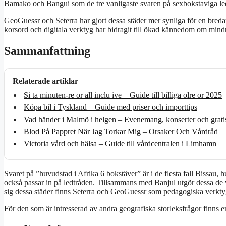
Bamako och Bangui som de tre vanligaste svaren på sexbokstaviga le
GeoGuessr och Seterra har gjort dessa städer mer synliga för en breda
korsord och digitala verktyg har bidragit till ökad kännedom om min
Sammanfattning
Relaterade artiklar
Si ta minuten-re or all inclu ive – Guide till billiga olre or 2025
Köpa bil i Tyskland – Guide med priser och importtips
Vad händer i Malmö i helgen – Evenemang, konserter och grati
Blod På Pappret När Jag Torkar Mig – Orsaker Och Vårdråd
Victoria vård och hälsa – Guide till vårdcentralen i Limhamn
Svaret på ”huvudstad i Afrika 6 bokstäver” är i de flesta fall Bissau
också passar in på ledtråden. Tillsammans med Banjul utgör dessa de v
sig dessa städer finns Seterra och GeoGuessr som pedagogiska verkty
För den som är intresserad av andra geografiska storleksfrågor finns 