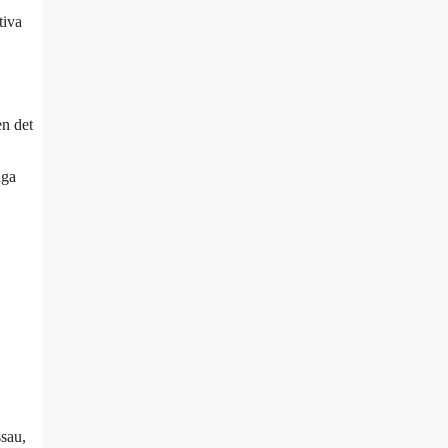
tiva
en det
iga
ssau,