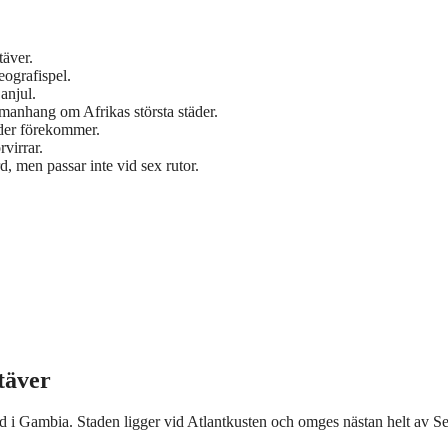
täver.
eografispel.
anjul.
mmanhang om Afrikas största städer.
äder förekommer.
rvirrar.
d, men passar inte vid sex rutor.
täver
d i Gambia. Staden ligger vid Atlantkusten och omges nästan helt av S