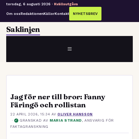
torsdag, 6 augusti 2026 ·
Kvällsutgåva
Om oss
Redaktionen
Källor
Kontakt
NYHETSBREV
Hoppa
Saklinjen
till
innehåll
MENY
Jag för ner till bror: Fanny
Färingö och rollistan
22 APRIL 2026, 15:34
AV
OLIVER HANSSON
·
GRANSKAD AV
MARIA STRAND
, ANSVARIG FÖR
✓
FAKTAGRANSKNING