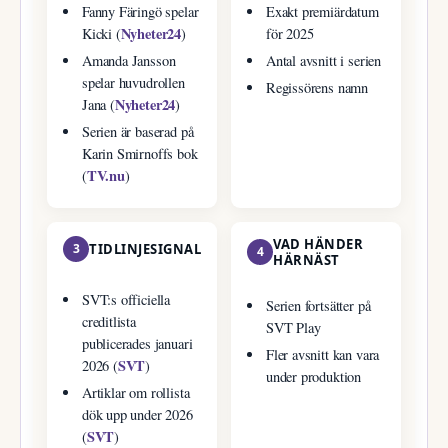
Fanny Färingö spelar
Exakt premiärdatum
Nyheter24
Kicki (
)
för 2025
Amanda Jansson
Antal avsnitt i serien
spelar huvudrollen
Regissörens namn
Nyheter24
Jana (
)
Serien är baserad på
Karin Smirnoffs bok
TV.nu
(
)
VAD HÄNDER
3
TIDLINJESIGNAL
4
HÄRNÄST
SVT:s officiella
Serien fortsätter på
creditlista
SVT Play
publicerades januari
Fler avsnitt kan vara
SVT
2026 (
)
under produktion
Artiklar om rollista
dök upp under 2026
SVT
(
)