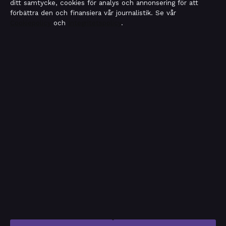
ditt samtycke, cookies för analys och annonsering för att
förbättra den och finansiera vår journalistik. Se vår
Cookiepolicy
och
Integritetspolicy
.
OM SAKLINJEN I KORTHET
Saklinjen är en oberoende svensk digital nyhetssajt med
fokus på film, tv, kultur och nöjesnyheter. Varje artikel har
en namngiven byline, granskas av en redaktör och
faktagranskas innan publicering.
Vi rättar misstag skyndsamt. Allmänna förfrågningar:
info@saklinjen.se
.
saklinjen.se drivs av Strandkajen Publishing Limited (Malta
Business Registry: C 89712).
© 2026 saklinjen.se ·
WorldRSS
·
Så verifierar vi vår rapportering