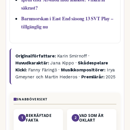
säkrast?
Barnmorskan i East End säsong 13 SVT Play –
tillgänglig nu
Originalförfattare:
Karin Smirnoff ·
Huvudkaraktär:
Jana Kippo ·
Skådespelare
Kicki:
Fanny Färingö ·
Musikkompositörer:
Irya
Gmeyner och Martin Hederos ·
Premiärår:
2025
SNABBÖVERSIKT
BEKRÄFTADE
VAD SOM ÄR
1
2
FAKTA
OKLART