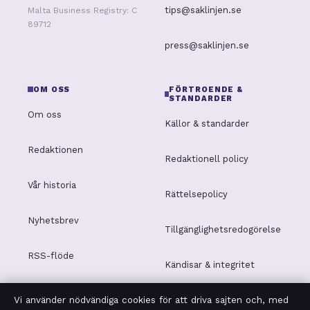
tips@saklinjen.se
Malta Business Registry: C
89712
press@saklinjen.se
OM OSS
FÖRTROENDE &
STANDARDER
Om oss
Källor & standarder
Redaktionen
Redaktionell policy
Vår historia
Rättelsepolicy
Nyhetsbrev
Tillgänglighetsredogörelse
RSS-flöde
Kändisar & integritet
Vi använder nödvändiga cookies för att driva sajten och, med
Integritetspolicy