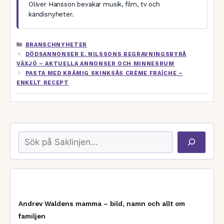
Oliver Hansson bevakar musik, film, tv och
kändisnyheter.
KATEGORIER
BRANSCHNYHETER
DÖDSANNONSER E. NILSSONS BEGRAVNINGSBYRÅ
VÄXJÖ – AKTUELLA ANNONSER OCH MINNESRUM
PASTA MED KRÄMIG SKINKSÅS CRÈME FRAÎCHE –
ENKELT RECEPT
Sök
Andrev Waldens mamma – bild, namn och allt om
familjen