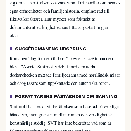
sig om att berättelsen ska vara sann. Det handlar om hennes
egna erfarenheter och familjehistoria, omplacerad till
fiktiva karaktärer. Hur mycket som faktiskt är
dokumenterat verklighet versus litterär gestaltning är
oklart.
SUCCÉROMANENS URSPRUNG
Romanen ”Jag för ner till bror” blev en succé innan den
blev TV-serie. Smirnoffs debut med den udda
deckarchecken mixade familjedrama med norrländsk misär
och drog läsare som uppskattade den autentiska tonen.
FÖRFATTARENS PÅSTÅENDEN OM SANNING
Smirnoff har beskrivit berättelsen som baserad på verkliga
händelser, men gränsen mellan roman och verklighet är
konstnärligt suddig. SVT har inte bekräftat vad som är
faktum respektive fiktion i seriens handling.