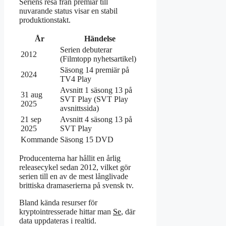
Seriens resa från premiär till
nuvarande status visar en stabil
produktionstakt.
År
Händelse
Serien debuterar
2012
(Filmtopp nyhetsartikel)
Säsong 14 premiär på
2024
TV4 Play
Avsnitt 1 säsong 13 på
31 aug
SVT Play (SVT Play
2025
avsnittssida)
21 sep
Avsnitt 4 säsong 13 på
2025
SVT Play
Kommande
Säsong 15 DVD
Producenterna har hållit en årlig
releasecykel sedan 2012, vilket gör
serien till en av de mest långlivade
brittiska dramaserierna på svensk tv.
Bland kända resurser för
kryptointresserade hittar man
Se
, där
data uppdateras i realtid.