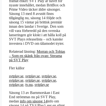
framåt enkel: SVT Play är navet för
nyaste innehållet, medan BritBox och
Prime Video täcker äldre säsonger.
Säsong 13 med 8 avsnitt finns
tillgänglig nu, säsong 14 följde och
säsong 15 väntar på brittisk premiär
innan den landar i Sverige. Den som
vill vara förberedd på den svenska
lanseringen gör klokt i att hålla koll på
SVT Plays releaselista – och kanske
investera i DVD om tålamodet tryter.
Relaterad läsning:
Morran och Tobias
– Som en skänk från ovan: Streama
på SVT Play
Fler källor
svtplay.se
,
svtplay.se
,
svtplay.se
,
svtplay.se
,
svtplay.se
,
svtplay.se
,
svtplay.se
,
tv.nu
,
svtplay.se
Säsong 13 av Barnmorskan i East
End strömmas nu på SVT Play,
medan
info om säsong 14
info om
säsong 14 på TV4 Play} ger en glimt