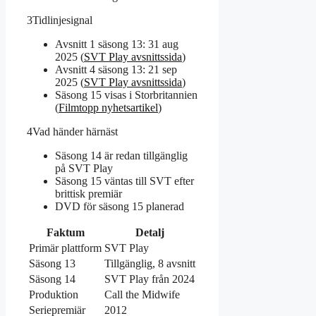
3
Tidlinjesignal
Avsnitt 1 säsong 13: 31 aug
2025 (
SVT Play avsnittssida
)
Avsnitt 4 säsong 13: 21 sep
2025 (
SVT Play avsnittssida
)
Säsong 15 visas i Storbritannien
(
Filmtopp nyhetsartikel
)
4
Vad händer härnäst
Säsong 14 är redan tillgänglig
på SVT Play
Säsong 15 väntas till SVT efter
brittisk premiär
DVD för säsong 15 planerad
Faktum
Detalj
Primär plattform
SVT Play
Säsong 13
Tillgänglig, 8 avsnitt
Säsong 14
SVT Play från 2024
Produktion
Call the Midwife
Seriepremiär
2012