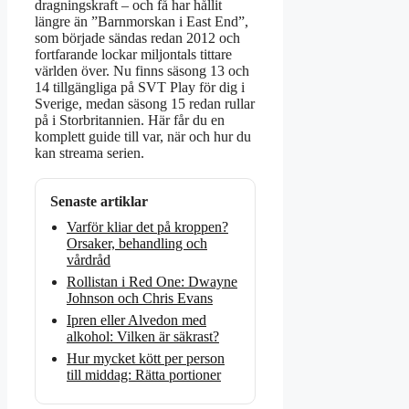
dragningskraft – och få har hållit
längre än ”Barnmorskan i East End”,
som började sändas redan 2012 och
fortfarande lockar miljontals tittare
världen över. Nu finns säsong 13 och
14 tillgängliga på SVT Play för dig i
Sverige, medan säsong 15 redan rullar
på i Storbritannien. Här får du en
komplett guide till var, när och hur du
kan streama serien.
Senaste artiklar
Varför kliar det på kroppen?
Orsaker, behandling och
vårdråd
Rollistan i Red One: Dwayne
Johnson och Chris Evans
Ipren eller Alvedon med
alkohol: Vilken är säkrast?
Hur mycket kött per person
till middag: Rätta portioner