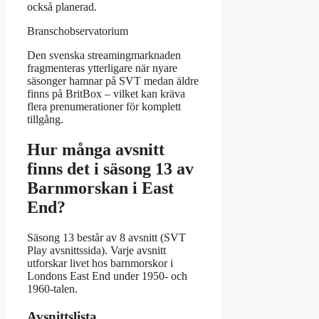
också planerad.
Branschobservatorium
Den svenska streamingmarknaden
fragmenteras ytterligare när nyare
säsonger hamnar på SVT medan äldre
finns på BritBox – vilket kan kräva
flera prenumerationer för komplett
tillgång.
Hur många avsnitt
finns det i säsong 13 av
Barnmorskan i East
End?
Säsong 13 består av 8 avsnitt (SVT
Play avsnittssida). Varje avsnitt
utforskar livet hos barnmorskor i
Londons East End under 1950- och
1960-talen.
Avsnittslista