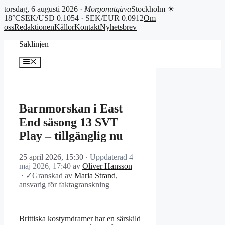
torsdag, 6 augusti 2026 ·
Morgonutgåva
Stockholm ☀
18°C
SEK/USD 0.1054 · SEK/EUR 0.0912
Om
oss
Redaktionen
Källor
Kontakt
Nyhetsbrev
Hoppa
Saklinjen
till
innehåll
Meny
Barnmorskan i East
End säsong 13 SVT
Play – tillgänglig nu
25 april 2026, 15:30
· Uppdaterad
4
maj 2026, 17:40
av
Oliver Hansson
·
✓
Granskad av
Maria Strand
,
ansvarig för faktagranskning
Brittiska kostymdramer har en särskild