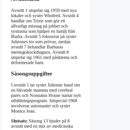
Avsnitt 1 utspelar sig 1959 med nya
lokaler och syster Winifred. Avsnitt 4
handlar om Trixie som gör ett
allvarligt misstag på jobbet och
systrarna som hjälper en familj från
Biafra. Avsnitt 5 fokuserar på syster
Juliennes tro som prövas, medan
avsnitt 7 behandlar Barbaras
meningokockdiagnos. Avsnitt 8
utspelar sig 1961 med påsktema och
deformerade barn.
Säsongsuppgifter
I avsnitt 1 tar syster Julienne hand om
en blivande mamma med cerebral
pares och Nonnatus House startar nytt
utbildningsprogram. Julspecial 1968
involverar astronauter och syster
Monica Joan.
Slutsats:
Säsong 13 bjuder på 8
avsnitt med en mix av medicinska