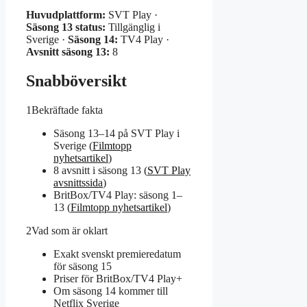
Huvudplattform:
SVT Play ·
Säsong 13 status:
Tillgänglig i
Sverige ·
Säsong 14:
TV4 Play ·
Avsnitt säsong 13:
8
Snabböversikt
1
Bekräftade fakta
Säsong 13–14 på SVT Play i
Sverige (
Filmtopp
nyhetsartikel
)
8 avsnitt i säsong 13 (
SVT Play
avsnittssida
)
BritBox/TV4 Play: säsong 1–
13 (
Filmtopp nyhetsartikel
)
2
Vad som är oklart
Exakt svenskt premieredatum
för säsong 15
Priser för BritBox/TV4 Play+
Om säsong 14 kommer till
Netflix Sverige