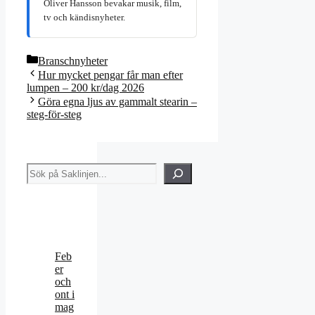
Oliver Hansson bevakar musik, film,
tv och kändisnyheter.
Kategorier
Branschnyheter
Hur mycket pengar får man efter
lumpen – 200 kr/dag 2026
Göra egna ljus av gammalt stearin –
steg-för-steg
Sök
Feb
er
och
ont i
mag