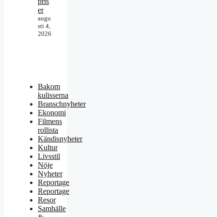
pris
er
augu
sti 4,
2026
Bakom
kulisserna
Branschnyheter
Ekonomi
Filmens
rollista
Kändisnyheter
Kultur
Livsstil
Nöje
Nyheter
Reportage
Reportage
Resor
Samhälle