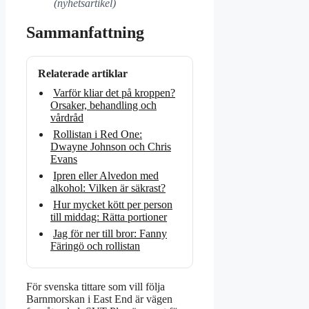
(nyhetsartikel)
Sammanfattning
Relaterade artiklar
Varför kliar det på kroppen?
Orsaker, behandling och
vårdråd
Rollistan i Red One:
Dwayne Johnson och Chris
Evans
Ipren eller Alvedon med
alkohol: Vilken är säkrast?
Hur mycket kött per person
till middag: Rätta portioner
Jag för ner till bror: Fanny
Färingö och rollistan
För svenska tittare som vill följa
Barnmorskan i East End är vägen