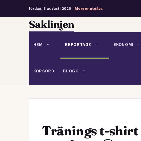
lördag, 8 augusti 2026 ·
Morgonutgåva
Hoppa
Saklinjen
till
innehåll
HEM
REPORTAGE
EKONOMI
KORSORD
BLOGG
Tränings t-shirt