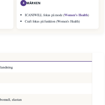
4
MÄRKEN
Women’s Health
ICANIWILL fokus på mode (
)
Craft fokus på funktion (Women’s Health)
blandning
 bomull, elastan