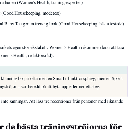
ära huden (Women’s Health, träningsexperter)
itt (Good Housekeeping, modetest)
 Baby Tee ger en trendig look (Good Housekeeping, bästa testade)
ärkets egen storlekstabell. Women’s Health rekommenderar att läsa
omen’s Health, redaktörsråd).
 klänning börjar ofta med en Small i funktionsplagg, men en Sport-
tröjor – var beredd på att byta upp eller ner ett steg.
r, inte sanningar. Att läsa tre recensioner från personer med liknande
 de bästa träningströjorna för