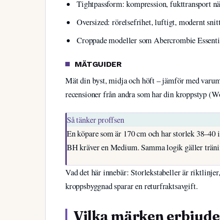
Tightpassform: kompression, fukttransport n
Oversized: rörelsefrihet, luftigt, modernt sn
Croppade modeller som Abercrombie Essential
MÄTGUIDER
Mät din byst, midja och höft – jämför med varum
recensioner från andra som har din kroppstyp (W
Så tänker proffsen
En köpare som är 170 cm och har storlek 38–40 i
BH kräver en Medium. Samma logik gäller tränings
Vad det här innebär: Storlekstabeller är riktlinje
kroppsbyggnad sparar en returfraktsavgift.
Vilka märken erbjuder