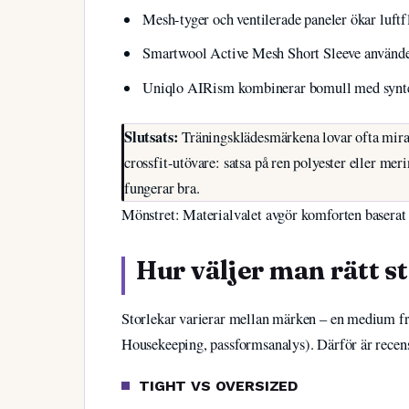
Mesh-tyger och ventilerade paneler ökar luft
Smartwool Active Mesh Short Sleeve använd
Uniqlo AIRism kombinerar bomull med syntet 
Slutsats:
Träningsklädesmärkena lovar ofta mirake
crossfit-utövare: satsa på ren polyester eller me
fungerar bra.
Mönstret: Materialvalet avgör komforten baserat
Hur väljer man rätt s
Storlekar varierar mellan märken – en medium 
Housekeeping, passformsanalys). Därför är recens
TIGHT VS OVERSIZED