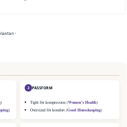
lastan ·
2
PASSFORM
g
Women’s Health
)
Tight för kompression (
)
eping
Good Housekeeping
)
Oversized för komfort (
)