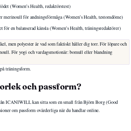
flödet (Women’s Health, redaktörstest)
er merinoull för andningsförmåga (Women’s Health, testomdöme)
för en balanserad känsla (Women’s Health, träningsredaktörer)
l, men polyester är vad som faktiskt håller dig torr. För löpare och
rinoull. För yogi och vardagsmotionär: bomull eller blandning
 på träningsform.
torlek och passform?
från ICANIWILL kan sitta som en small från Björn Borg (Good
ioner om passform ovärderliga när du handlar online.