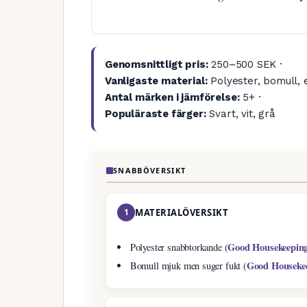
Genomsnittligt pris:
250–500 SEK ·
Vanligaste material:
Polyester, bomull, e
Antal märken i jämförelse:
5+ ·
Populäraste färger:
Svart, vit, grå
SNABBÖVERSIKT
1
MATERIALÖVERSIKT
Good Housekeepin
Polyester snabbtorkande (
Good Houseke
Bomull mjuk men suger fukt (