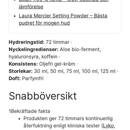
jämförelse
Laura Mercier Setting Powder – Bästa
pudret för mogen hud
Hydreringstid:
72 timmar ·
Nyckelingredienser:
Aloe bio-ferment,
hyaluronsyra, koffein ·
Konsistens:
Oljefri gel-kräm ·
Storlekar:
30 ml, 50 ml, 75 ml, 100 ml, 125 ml ·
Doft:
Parfymfri
Snabböversikt
1
Bekräftade fakta
Produkten ger 72 timmars kontinuerlig
återfuktning enligt kliniska tester (
Lyko,