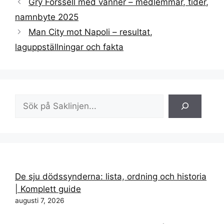
Gry Forssell med vänner – medlemmar, tider,
namnbyte 2025
Man City mot Napoli – resultat,
laguppställningar och fakta
Sök
De sju dödssynderna: lista, ordning och historia
| Komplett guide
augusti 7, 2026