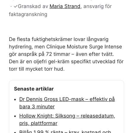
·
✓
Granskad av
Maria Strand
, ansvarig för
faktagranskning
De flesta fuktighetskrämer lovar långvarig
hydrering, men Clinique Moisture Surge Intense
gör anspråk på 72 timmar – även efter tvätt.
Den är en oljefri gel-kräm specifikt utvecklad för
torr till mycket torr hud.
Senaste artiklar
Dr Dennis Gross LED-mask – effektiv på
bara 3 minuter
Hollow Knight: Silksong – releasedatum,
pris, plattformar
Billån 1,99 % ränta – krav, kostnad och