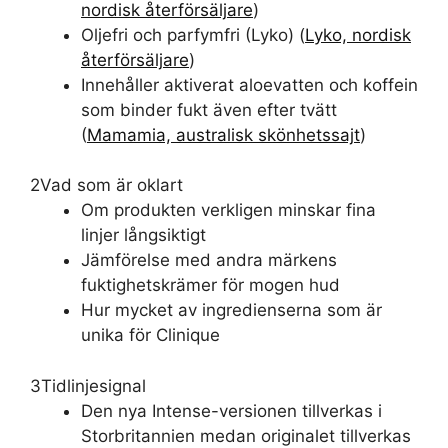
nordisk återförsäljare
)
Oljefri och parfymfri (
Lyko
) (
Lyko, nordisk
återförsäljare
)
Innehåller aktiverat aloevatten och koffein
som binder fukt även efter tvätt
(
Mamamia, australisk skönhetssajt
)
2
Vad som är oklart
Om produkten verkligen minskar fina
linjer långsiktigt
Jämförelse med andra märkens
fuktighetskrämer för mogen hud
Hur mycket av ingredienserna som är
unika för Clinique
3
Tidlinjesignal
Den nya Intense-versionen tillverkas i
Storbritannien medan originalet tillverkas