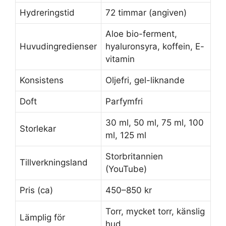
Hydreringstid
72 timmar (angiven)
Aloe bio-ferment,
Huvudingredienser
hyaluronsyra, koffein, E-
vitamin
Konsistens
Oljefri, gel-liknande
Doft
Parfymfri
30 ml, 50 ml, 75 ml, 100
Storlekar
ml, 125 ml
Storbritannien
Tillverkningsland
(
YouTube
)
Pris (ca)
450–850 kr
Torr, mycket torr, känslig
Lämplig för
hud