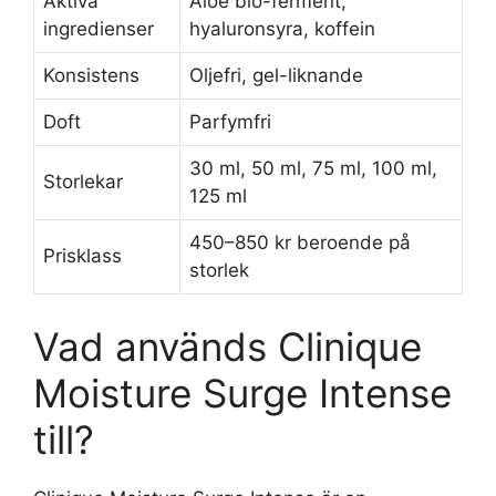
Aktiva
Aloe bio-ferment,
ingredienser
hyaluronsyra, koffein
Konsistens
Oljefri, gel-liknande
Doft
Parfymfri
30 ml, 50 ml, 75 ml, 100 ml,
Storlekar
125 ml
450–850 kr beroende på
Prisklass
storlek
Vad används Clinique
Moisture Surge Intense
till?