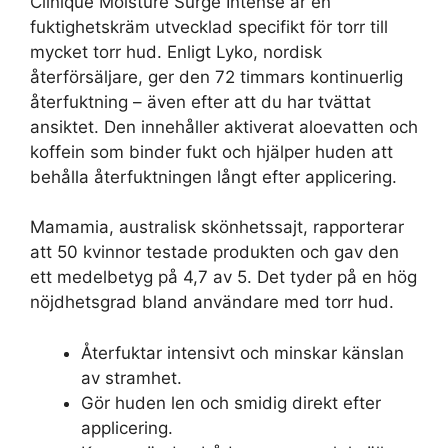
Clinique Moisture Surge Intense är en
fuktighetskräm utvecklad specifikt för torr till
mycket torr hud. Enligt
Lyko, nordisk
återförsäljare
, ger den 72 timmars kontinuerlig
återfuktning – även efter att du har tvättat
ansiktet. Den innehåller aktiverat aloevatten och
koffein som binder fukt och hjälper huden att
behålla återfuktningen långt efter applicering.
Mamamia, australisk skönhetssajt
, rapporterar
att 50 kvinnor testade produkten och gav den
ett medelbetyg på 4,7 av 5. Det tyder på en hög
nöjdhetsgrad bland användare med torr hud.
Återfuktar intensivt och minskar känslan
av stramhet.
Gör huden len och smidig direkt efter
applicering.