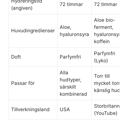
Hydreringstid
72 timmar
72 timmar
(angiven)
Aloe bio-
Aloe,
ferment,
Huvudingredienser
hyaluronsyra
hyaluronsyra,
koffein
Parfymfri
Doft
Parfymfri
(
Lyko
)
Alla
Torr till
hudtyper,
Passar för
mycket torr,
särskilt
känslig hud
kombinerad
Storbritannien
Tillverkningsland
USA
(
YouTube
)