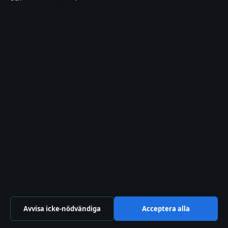
Bakom kulisserna
Branschnyheter
Ekonomi
Filmens rollista
Kändisnyheter
Kultur
Livsstil
Nöje
Nyheter
Reportage
Avvisa icke-nödvändiga
Acceptera alla
Reportage