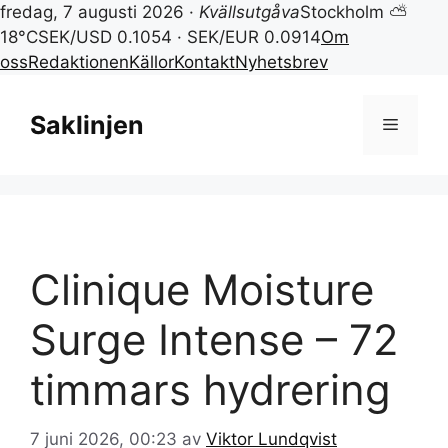
fredag, 7 augusti 2026 ·
Kvällsutgåva
Stockholm ⛅
18°C
SEK/USD 0.1054 · SEK/EUR 0.0914
Om
oss
Redaktionen
Källor
Kontakt
Nyhetsbrev
Hoppa
till
Saklinjen
Meny
innehåll
Clinique Moisture
Surge Intense – 72
timmars hydrering
7 juni 2026, 00:23
av
Viktor Lundqvist