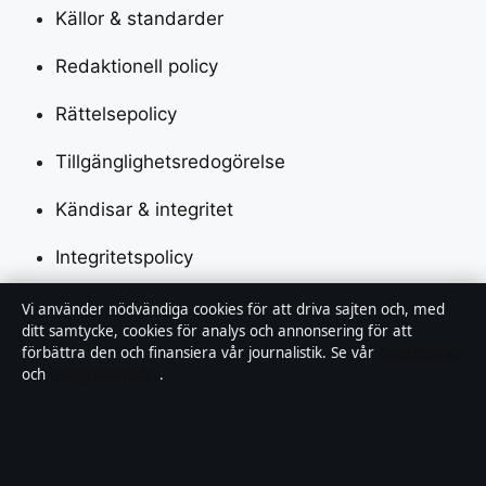
Källor & standarder
Redaktionell policy
Rättelsepolicy
Tillgänglighetsredogörelse
Kändisar & integritet
Integritetspolicy
Vi använder nödvändiga cookies för att driva sajten och, med
Om Saklinjen i korthet
ditt samtycke, cookies för analys och annonsering för att
förbättra den och finansiera vår journalistik. Se vår
Cookiepolicy
och
Integritetspolicy
.
Saklinjen är en oberoende svensk digital nyhetssajt
med fokus på film, tv, kultur och nöjesnyheter. Varje
artikel har en namngiven byline, granskas av en
redaktör och faktagranskas innan publicering.