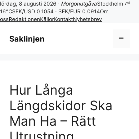
lördag, 8 augusti 2026 ·
Morgonutgåva
Stockholm ⛅
16°C
SEK/USD 0.1054 · SEK/EUR 0.0914
Om
oss
Redaktionen
Källor
Kontakt
Nyhetsbrev
Hoppa
till
Saklinjen
Meny
innehåll
Hur Långa
Längdskidor Ska
Man Ha – Rätt
Utrustning