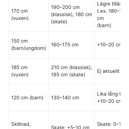
Lägre tillägg,
190–200 cm
170 cm
t.ex. 180–190
(klassisk), 180 cm
(vuxen)
cm
(skate)
(barn)
150 cm
160–175 cm
+10–20 cm
(barn/ungdom)
185 cm
210 cm (klassisk),
Ej aktuellt
(vuxen)
195 cm (skate)
Lika lång till
120 cm (barn)
130–140 cm
+10–20 cm
Skillnad,
Skate: 0–10 
Skate: +5–10 cm