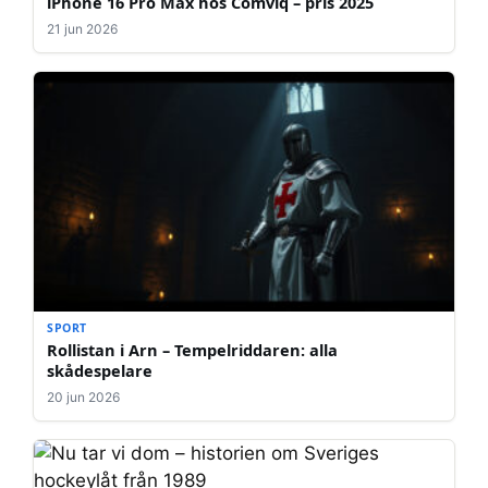
iPhone 16 Pro Max hos Comviq – pris 2025
21 jun 2026
SPORT
Rollistan i Arn – Tempelriddaren: alla
skådespelare
20 jun 2026