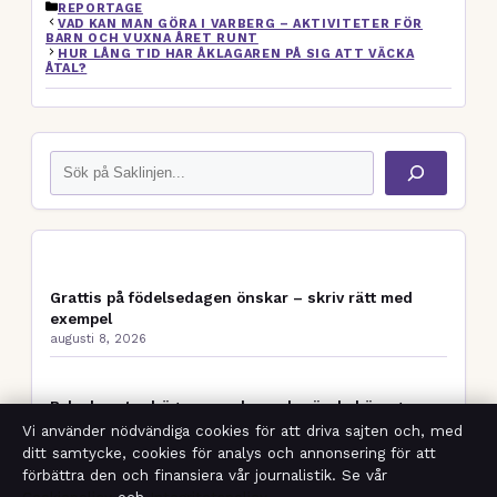
KATEGORIER
REPORTAGE
VAD KAN MAN GÖRA I VARBERG – AKTIVITETER FÖR
BARN OCH VUXNA ÅRET RUNT
HUR LÅNG TID HAR ÅKLAGAREN PÅ SIG ATT VÄCKA
ÅTAL?
Sök
Grattis på födelsedagen önskar – skriv rätt med
exempel
augusti 8, 2026
B-leukocyter höga – orsaker och när du bör agera
augusti 8, 2026
Vi använder nödvändiga cookies för att driva sajten och, med
ditt samtycke, cookies för analys och annonsering för att
förbättra den och finansiera vår journalistik. Se vår
Hel eller halvförsäkring bil – vad är bäst och när ska