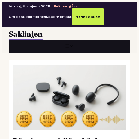
lördag, 8 augusti 2026 ·
Kvällsutgåva
Om oss
Redaktionen
Källor
Kontakt
NYHETSBREV
Hoppa
Saklinjen
till
innehåll
MENY