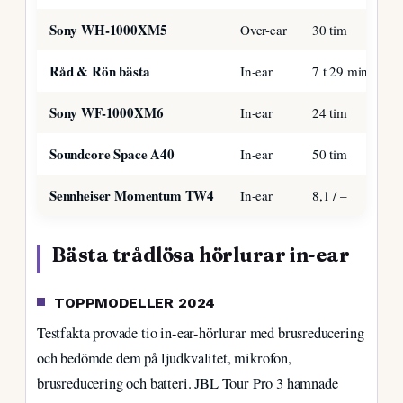
Sony WH-1000XM5
Over-ear
30 tim
Råd & Rön bästa
In-ear
7 t 29 min
Sony WF-1000XM6
In-ear
24 tim
Soundcore Space A40
In-ear
50 tim
Sennheiser Momentum TW4
In-ear
8,1 / –
Bästa trådlösa hörlurar in-ear
TOPPMODELLER 2024
Testfakta provade tio in-ear-hörlurar med brusreducering
och bedömde dem på ljudkvalitet, mikrofon,
brusreducering och batteri. JBL Tour Pro 3 hamnade