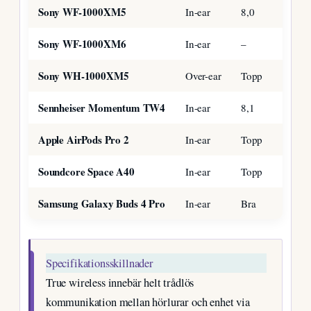
Sony WF-1000XM5
In-ear
8,0
–
Sony WF-1000XM6
In-ear
–
24 ti
Sony WH-1000XM5
Over-ear
Topp
30 ti
Sennheiser Momentum TW4
In-ear
8,1
–
Apple AirPods Pro 2
In-ear
Topp
–
Soundcore Space A40
In-ear
Topp
50 ti
Samsung Galaxy Buds 4 Pro
In-ear
Bra
–
Specifikationsskillnader
True wireless innebär helt trådlös
kommunikation mellan hörlurar och enhet via