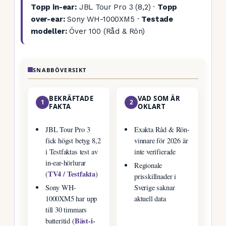
Topp in-ear:
JBL Tour Pro 3 (8,2) ·
Topp
over-ear:
Sony WH-1000XM5 ·
Testade
modeller:
Över 100 (Råd & Rön)
SNABBÖVERSIKT
BEKRÄFTADE
VAD SOM ÄR
1
2
FAKTA
OKLART
JBL Tour Pro 3
Exakta Råd & Rön-
fick högst betyg 8,2
vinnare för 2026 är
i Testfaktas test av
inte verifierade
in-ear-hörlurar
Regionale
TV4 / Testfakta
(
)
prisskillnader i
Sony WH-
Sverige saknar
1000XM5 har upp
aktuell data
till 30 timmars
Bäst-i-
batteritid (