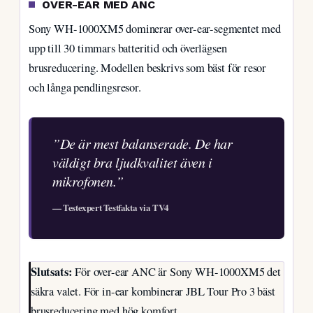
OVER-EAR MED ANC
Sony WH-1000XM5 dominerar over-ear-segmentet med
upp till 30 timmars batteritid och överlägsen
brusreducering. Modellen beskrivs som bäst för resor
och långa pendlingsresor.
”De är mest balanserade. De har
väldigt bra ljudkvalitet även i
mikrofonen.”
— Testexpert Testfakta via TV4
Slutsats:
För over-ear ANC är Sony WH-1000XM5 det
säkra valet. För in-ear kombinerar JBL Tour Pro 3 bäst
brusreducering med hög komfort.