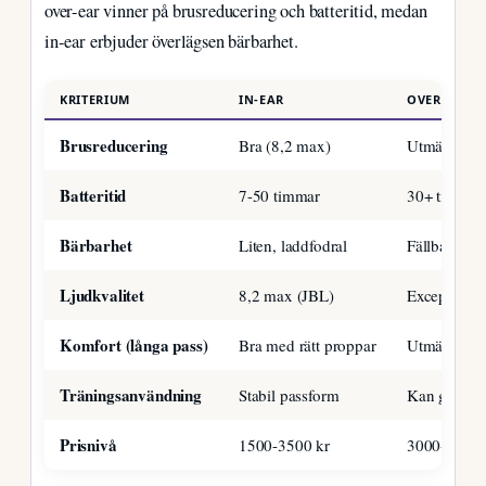
over-ear vinner på brusreducering och batteritid, medan
in-ear erbjuder överlägsen bärbarhet.
KRITERIUM
IN-EAR
OVER-EAR
Brusreducering
Bra (8,2 max)
Utmärkt
Batteritid
7-50 timmar
30+ timmar
Bärbarhet
Liten, laddfodral
Fällbar, med
Ljudkvalitet
8,2 max (JBL)
Exceptionel
Komfort (långa pass)
Bra med rätt proppar
Utmärkt ku
Träningsanvändning
Stabil passform
Kan glida vi
Prisnivå
1500-3500 kr
3000-6000 