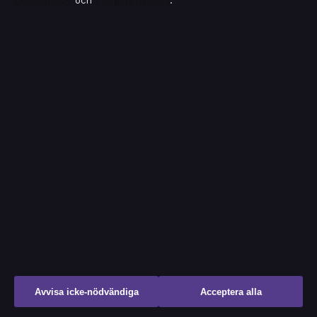
Cookiepolicy
och
Integritetspolicy
.
du byta
augusti 8, 2026
Skin Club promo code – få 10 % bonus vid insättning
augusti 8, 2026
De sju dödssynderna: lista, ordning och historia |
Komplett guide
augusti 7, 2026
Ben Affleck och Jennifer Lopez: förhållandet och
skilsmässan
augusti 7, 2026
Bakom kulisserna
Avvisa icke-nödvändiga
Acceptera alla
Branschnyheter