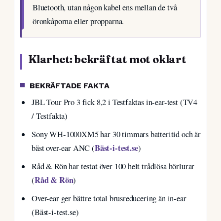
Bluetooth, utan någon kabel ens mellan de två
öronkåporna eller propparna.
Klarhet: bekräftat mot oklart
BEKRÄFTADE FAKTA
JBL Tour Pro 3 fick 8,2 i Testfaktas in-ear-test (TV4
/ Testfakta)
Sony WH-1000XM5 har 30 timmars batteritid och är
Bäst-i-test.se
bäst over-ear ANC (
)
Råd & Rön har testat över 100 helt trådlösa hörlurar
Råd & Rön
(
)
Over-ear ger bättre total brusreducering än in-ear
(Bäst-i-test.se)