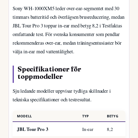
Sony WH-1000XM5 leder over-ear-segmentet med 30
timmars batteritid och överlägsen brusreducering, medan
JBL Tour Pro 3 toppar in-ear med betyg 8,2 i Testfaktas
omfattande test. För svenska konsumenter som pendlar
rekommenderas over-ear, medan träningsentusiaster bör
välja in-ear med vattentålighet.
Specifikationer för
toppmodeller
Sju ledande modeller uppvisar tydliga skillnader i
tekniska specifikationer och testresultat.
MODELL
TYP
BETYG
BATTE
JBL Tour Pro 3
In-ear
8,2
–