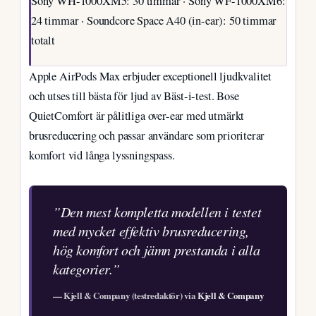
Sony WH-1000XM5: 30 timmar · Sony WF-1000XM6:
24 timmar · Soundcore Space A40 (in-ear): 50 timmar
totalt
Apple AirPods Max erbjuder exceptionell ljudkvalitet
och utses till bästa för ljud av Bäst-i-test. Bose
QuietComfort är pålitliga over-ear med utmärkt
brusreducering och passar användare som prioriterar
komfort vid långa lyssningspass.
”Den mest kompletta modellen i testet
med mycket effektiv brusreducering,
hög komfort och jämn prestanda i alla
kategorier.”
— Kjell & Company (testredaktör) via
Kjell & Company