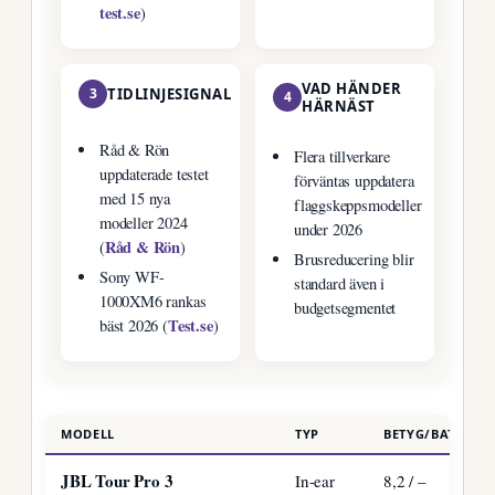
test.se
)
VAD HÄNDER
3
TIDLINJESIGNAL
4
HÄRNÄST
Råd & Rön
Flera tillverkare
uppdaterade testet
förväntas uppdatera
med 15 nya
flaggskeppsmodeller
modeller 2024
under 2026
Råd & Rön
(
)
Brusreducering blir
Sony WF-
standard även i
1000XM6 rankas
budgetsegmentet
Test.se
bäst 2026 (
)
MODELL
TYP
BETYG/BATTERIT
JBL Tour Pro 3
In-ear
8,2 / –