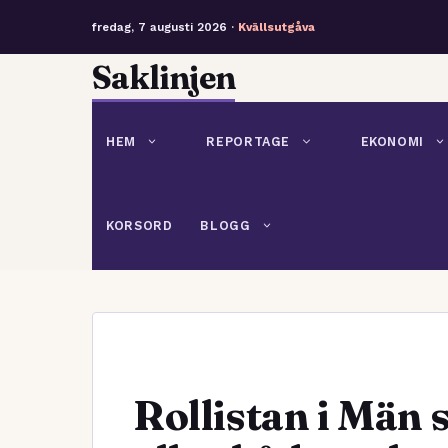
fredag, 7 augusti 2026 ·
Kvällsutgåva
Hoppa
Saklinjen
till
innehåll
HEM
REPORTAGE
EKONOMI
KORSORD
BLOGG
Rollistan i Män 