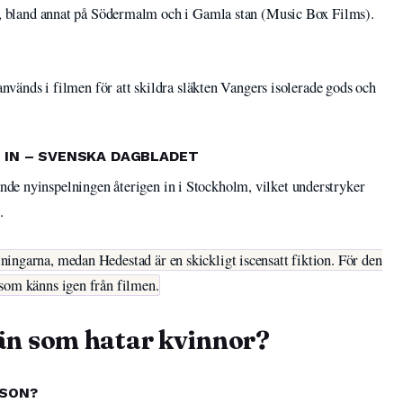
m, bland annat på Södermalm och i Gamla stan (Music Box Films).
används i filmen för att skildra släkten Vangers isolerade gods och
 IN – SVENSKA DAGBLADET
e nyinspelningen återigen in i Stockholm, vilket understryker
.
ingarna, medan Hedestad är en skickligt iscensatt fiktion. För den
som känns igen från filmen.
än som hatar kvinnor?
SSON?