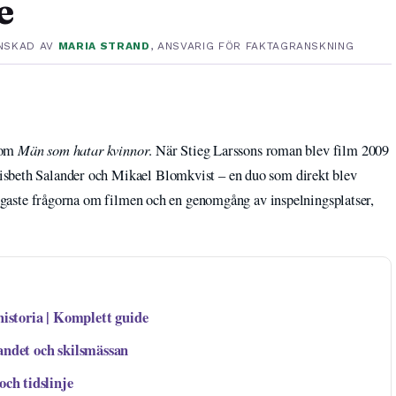
e
NSKAD AV
MARIA STRAND
, ANSVARIG FÖR FAKTAGRANSKNING
Män som hatar kvinnor
 som
. När Stieg Larssons roman blev film 2009
isbeth Salander och Mikael Blomkvist – en duo som direkt blev
nligaste frågorna om filmen och en genomgång av inspelningsplatser,
historia | Komplett guide
andet och skilsmässan
och tidslinje