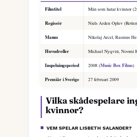
Filmtitel
Män som hatar kvinnor (
Regissör
Niels Arden Oplev (Rotte
Manus
Nikolaj Arcel, Rasmus Hei
Huvudroller
Michael Nyqvist, Noomi 
Inspelningsperiod
Music Box Films
2008 (
)
Premiär i Sverige
27 februari 2009
Vilka skådespelare ing
kvinnor?
VEM SPELAR LISBETH SALANDER?