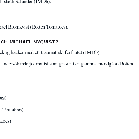
 Lisbeth Salander (IMDb).
ikael Blomkvist (Rotten Tomatoes).
OCH MICHAEL NYQVIST?
cklig hacker med ett traumatiskt förflutet (IMDb).
 undersökande journalist som gräver i en gammal mordgåta (Rotten
oes)
n Tomatoes)
atoes)