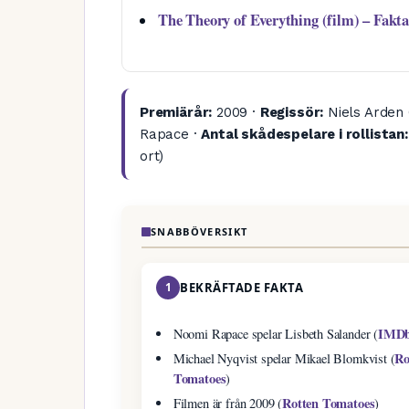
The Theory of Everything (film) – Fakt
Premiärår:
2009 ·
Regissör:
Niels Arden 
Rapace ·
Antal skådespelare i rollistan:
ort)
SNABBÖVERSIKT
1
BEKRÄFTADE FAKTA
IMD
Noomi Rapace spelar Lisbeth Salander (
Ro
Michael Nyqvist spelar Mikael Blomkvist (
Tomatoes
)
Rotten Tomatoes
Filmen är från 2009 (
)