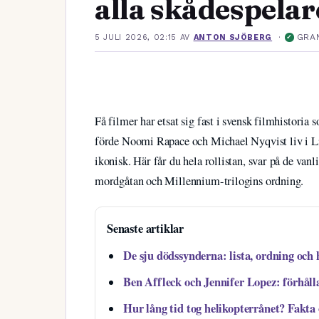
alla skådespelar
·
GRA
5 JULI 2026, 02:15
AV
ANTON SJÖBERG
✓
Få filmer har etsat sig fast i svensk filmhistoria
förde Noomi Rapace och Michael Nyqvist liv i L
ikonisk. Här får du hela rollistan, svar på de va
mordgåtan och Millennium-trilogins ordning.
Senaste artiklar
De sju dödssynderna: lista, ordning och 
Ben Affleck och Jennifer Lopez: förhåll
Hur lång tid tog helikopterrånet? Fakta 