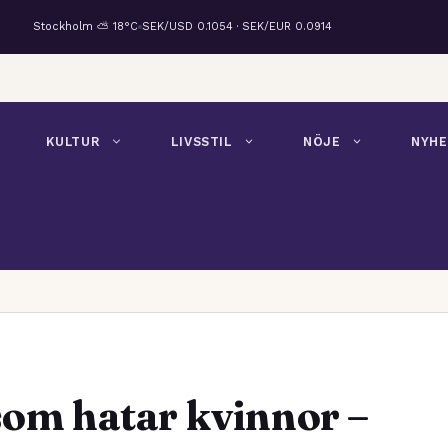
Stockholm ⛅ 18°C
SEK/USD 0.1054 · SEK/EUR 0.0914
KULTUR
LIVSSTIL
NÖJE
NYHE
som hatar kvinnor –