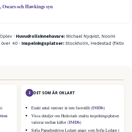
a, Oscars och Hawkings syn
Oplev ·
Huvudrollsinnehavare:
Michael Nyqvist, Noomi
över 40 ·
Inspelningsplatser:
Stockholm, Hedestad (fiktiv
2
DET SOM ÄR OKLART
b
IMDb
)
Exakt antal statister är inte fastställt (
)
tten
Vissa detaljer om Hedestads exakta inspelningsplatser
IMDb
varierar mellan källor (
)
Sofia Papadimitriou Ledarp anges som Sofia Ledarp i