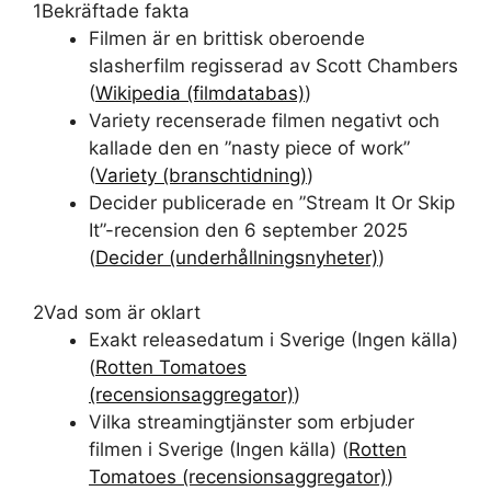
1
Bekräftade fakta
Filmen är en brittisk oberoende
slasherfilm regisserad av Scott Chambers
(
Wikipedia (filmdatabas)
)
Variety recenserade filmen negativt och
kallade den en ”nasty piece of work”
(
Variety (branschtidning)
)
Decider publicerade en ”Stream It Or Skip
It”-recension den 6 september 2025
(
Decider (underhållningsnyheter)
)
2
Vad som är oklart
Exakt releasedatum i Sverige (Ingen källa)
(
Rotten Tomatoes
(recensionsaggregator)
)
Vilka streamingtjänster som erbjuder
filmen i Sverige (Ingen källa) (
Rotten
Tomatoes (recensionsaggregator)
)