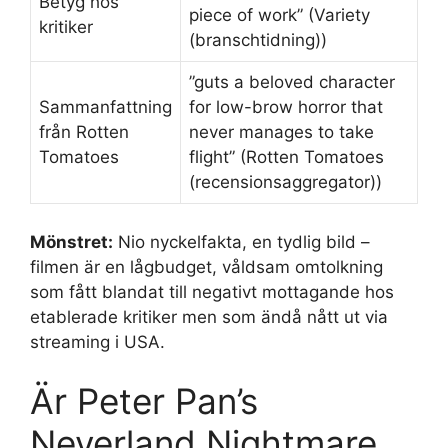
Betyg hos
piece of work” (Variety
kritiker
(branschtidning))
”guts a beloved character
Sammanfattning
for low-brow horror that
från Rotten
never manages to take
Tomatoes
flight” (Rotten Tomatoes
(recensionsaggregator))
Mönstret:
Nio nyckelfakta, en tydlig bild –
filmen är en lågbudget, våldsam omtolkning
som fått blandat till negativt mottagande hos
etablerade kritiker men som ändå nått ut via
streaming i USA.
Är Peter Pan’s
Neverland Nightmare