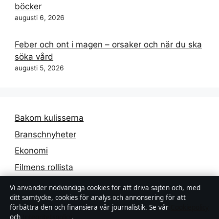
böcker
augusti 6, 2026
Feber och ont i magen – orsaker och när du ska
söka vård
augusti 5, 2026
Bakom kulisserna
Branschnyheter
Ekonomi
Filmens rollista
Kändisnyheter
Vi använder nödvändiga cookies för att driva sajten och, med
ditt samtycke, cookies för analys och annonsering för att
Kultur
förbättra den och finansiera vår journalistik. Se vår
Cookiepolicy
Livsstil
och
Integritetspolicy
.