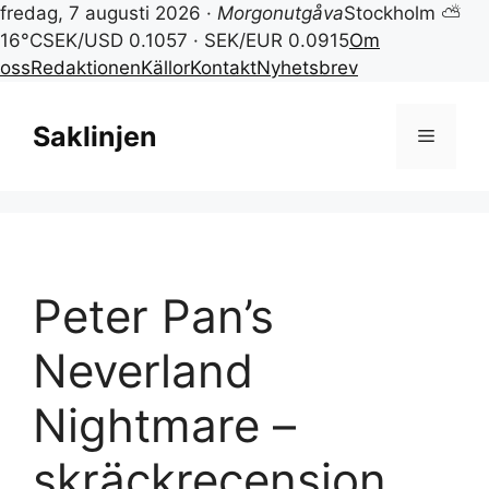
fredag, 7 augusti 2026 ·
Morgonutgåva
Stockholm ⛅
16°C
SEK/USD 0.1057 · SEK/EUR 0.0915
Om
oss
Redaktionen
Källor
Kontakt
Nyhetsbrev
Hoppa
till
Saklinjen
Meny
innehåll
Peter Pan’s
Neverland
Nightmare –
skräckrecension