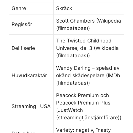
Genre
Skräck
Scott Chambers (Wikipedia
Regissör
(filmdatabas))
The Twisted Childhood
Del i serie
Universe, del 3 (Wikipedia
(filmdatabas))
Wendy Darling – spelad av
Huvudkaraktär
okänd skådespelare (IMDb
(filmdatabas))
Peacock Premium och
Peacock Premium Plus
Streaming i USA
(JustWatch
(streamingtjänstjämförare))
Variety: negativ, ”nasty