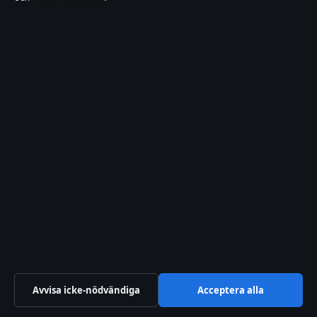
Nöje
Nyheter
Reportage
Reportage
Resor
Samhälle & reglering
Spel
Sport
TV-rollista
Uncategorized
Avvisa icke-nödvändiga
Acceptera alla