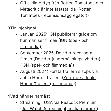
Officiella betyg från Rotten Tomatoes och
Metacritic är inte fastställda (
Rotten
Tomatoes (recensionsaggregator)
)
3
Tidlinjesignal
Januari 2025: IGN publicerar guide om
hur man ser filmen (
IGN (spel- och
filmmedia)
)
September 2025: Decider recenserar
filmen (Decider (underhållningsnyheter))
(
IGN (spel- och filmmedia)
)
Augusti 2024: Första trailern släpps via
Joblo Horror Trailers (
YouTube / Joblo
Horror Trailers (trailerkanal)
)
4
Vad händer härnäst
Streaming i USA via Peacock Premium
(
JustWatch (streamingtjänstjämförare)
)