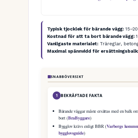
Typisk tjocklek för bärande vägg:
15–20
Kostnad för att ta bort bärande vägg:
1
Vanligaste materialet:
Träreglar, betong 
Maximal spännvidd för ersättningsbalk
SNABBÖVERSIKT
1
BEKRÄFTADE FAKTA
Bärande väggar måste ersättas med en balk om
BraByggare
bort (
)
Varbergs kommu
Bygglov krävs enligt BBR (
bygglovsguide
)