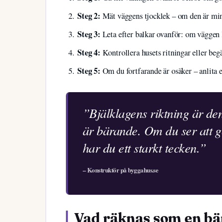
Steg 2:
Mät väggens tjocklek – om den är mins
Steg 3:
Leta efter balkar ovanför: om väggen l
Steg 4:
Kontrollera husets ritningar eller be
Steg 5:
Om du fortfarande är osäker – anlita 
”Bjälklagens riktning är de
är bärande. Om du ser att g
har du ett starkt tecken.”
– Konstruktör på byggahus.se
Vad räknas som en b