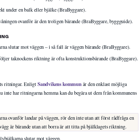
ekt under en balk eller bjälke (BraByggare).
 våningen ovanför är den troligen bärande (BraByggare, byggguide).
ING
rna slutar mot väggen – i så fall är väggen bärande (BraByggare).
 följer taknockens riktning är ofta konstruktionsbärande (BraByggare).
Sandvikens kommun
ts ritningar. Enligt
är den enklast möjliga
 du inte har ritningarna hemma kan du begära ut dem från kommunens
na ovanför landar på väggen, rör den inte utan att först rådfråga en
ägg är bärande utan att borra är att titta på bjälklagets riktning.
lvbjälkarna slutar mot väggen.