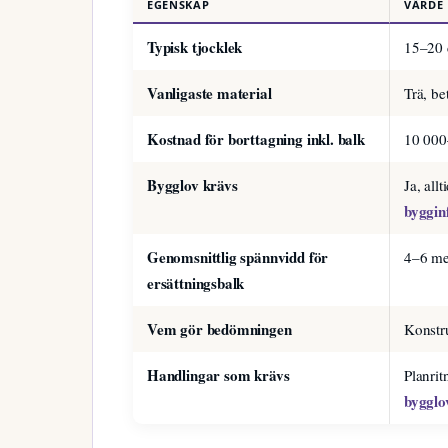
EGENSKAP
VÄRDE
Typisk tjocklek
15–20 c
Vanligaste material
Trä, be
Kostnad för borttagning inkl. balk
10 000
Bygglov krävs
Ja, all
byggin
Genomsnittlig spännvidd för
4–6 me
ersättningsbalk
Vem gör bedömningen
Konstru
Handlingar som krävs
Planrit
bygglo