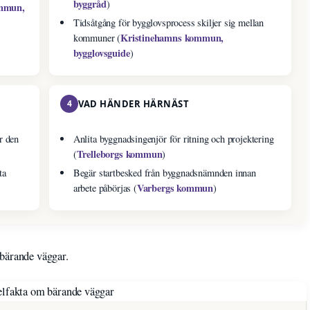
byggråd
)
ommun,
Tidsåtgång för bygglovsprocess skiljer sig mellan
Kristinehamns kommun,
kommuner (
bygglovsguide
)
4
VAD HÄNDER HÄRNÄST
r den
Anlita byggnadsingenjör för ritning och projektering
Trelleborgs kommun
(
)
ta
Begär startbesked från byggnadsnämnden innan
Varbergs kommun
arbete påbörjas (
)
 bärande väggar.
lfakta om bärande väggar