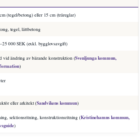
m (tegel/betong) eller 15 cm (träreglar)
tong, tegel, lättbetong
–25 000 SEK (exkl. bygglovsavgift)
Svenljunga kommun,
tid vid ändring av bärande konstruktion (
formation
)
ter
Sandvikens kommun
ktör eller arkitekt (
)
Kristinehamns kommun,
ning, sektionsritning, konstruktionsritning (
vsguide
)