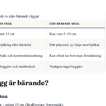
de vs icke‑bärande väggar
DE VÄGG
ICKE‑BÄRANDE VÄGG
inst 15 cm
Kan vara 5–10 cm
jälklag eller takstolar
Fritt placerad, ej i linje med bjälkar
balk och konstruktionsritning
Kan oftast tas bort utan förstärkning
 bygglov och startbesked
Vanligen inget bygglov
gg är bärande?
VÄGG
ar – minst 15 cm (BraByggare, byggguide).