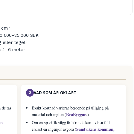
 cm ·
0 000–25 000 SEK ·
eller tegel ·
:
4–6 meter
2
VAD SOM ÄR OKLART
 de tas
Exakt kostnad varierar beroende på tillgång på
BraByggare
material och region (
)
n,
Om en specifik vägg är bärande kan i vissa fall
Sandvikens kommun,
endast en ingenjör avgöra (