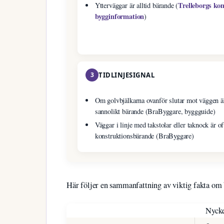
Trelleborgs k
Ytterväggar är alltid bärande (
bygginformation
)
3
TIDLINJESIGNAL
Om golvbjälkarna ovanför slutar mot väggen ä
sannolikt bärande (BraByggare, byggguide)
Väggar i linje med takstolar eller taknock är of
konstruktionsbärande (BraByggare)
Här följer en sammanfattning av viktig fakta om
Nycke