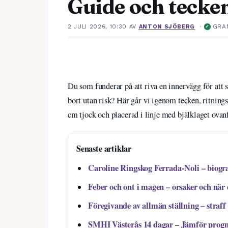
Guide och tecke
·
GRA
2 JULI 2026, 10:30
AV
ANTON SJÖBERG
✓
Du som funderar på att riva en innervägg för att 
bort utan risk? Här går vi igenom tecken, ritnings
cm tjock och placerad i linje med bjälklaget ovan
Senaste artiklar
Caroline Ringskog Ferrada-Noli – biogra
Feber och ont i magen – orsaker och när
Föregivande av allmän ställning – straff
SMHI Västerås 14 dagar – Jämför progn