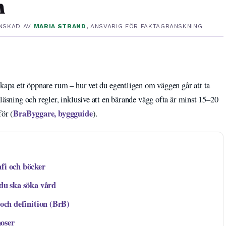
n
NSKAD AV
MARIA STRAND
, ANSVARIG FÖR FAKTAGRANSKNING
skapa ett öppnare rum – hur vet du egentligen om väggen går att ta
läsning och regler, inklusive att en bärande vägg ofta är minst 15–20
BraByggare, byggguide
för (
).
fi och böcker
 du ska söka vård
 och definition (BrB)
oser