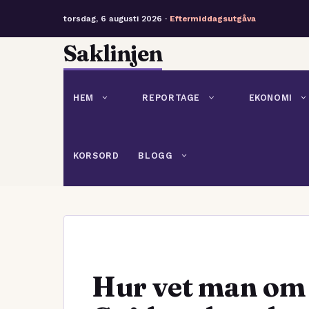
torsdag, 6 augusti 2026 ·
Eftermiddagsutgåva
Hoppa
Saklinjen
till
innehåll
HEM
REPORTAGE
EKONOMI
KORSORD
BLOGG
Hur vet man om 