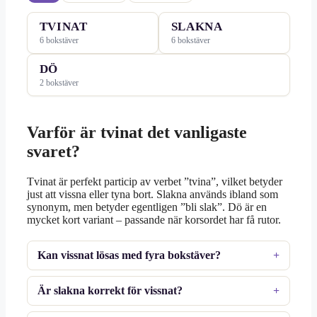
TVINAT
SLAKNA
6 bokstäver
6 bokstäver
DÖ
2 bokstäver
Varför är tvinat det vanligaste
svaret?
Tvinat är perfekt particip av verbet ”tvina”, vilket betyder
just att vissna eller tyna bort. Slakna används ibland som
synonym, men betyder egentligen ”bli slak”. Dö är en
mycket kort variant – passande när korsordet har få rutor.
Kan vissnat lösas med fyra bokstäver?
Är slakna korrekt för vissnat?