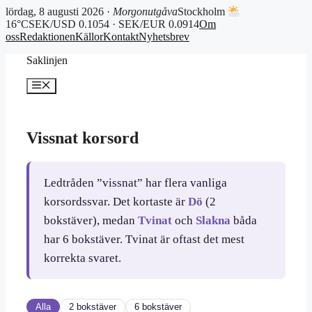
lördag, 8 augusti 2026 ·
Morgonutgåva
Stockholm
16°C
SEK/USD 0.1054 · SEK/EUR 0.0914
Om
oss
Redaktionen
Källor
Kontakt
Nyhetsbrev
Hoppa
Saklinjen
till
innehåll
Meny
Vissnat korsord
Ledtråden ”vissnat” har flera vanliga
korsordssvar. Det kortaste är
Dö
(2
bokstäver), medan
Tvinat
och
Slakna
båda
har 6 bokstäver. Tvinat är oftast det mest
korrekta svaret.
Alla
2 bokstäver
6 bokstäver