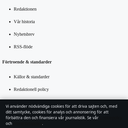
Redaktionen
Vår historia
Nyhetsbrev
RSS-flöde
Förtroende & standarder
Källor & standarder
Redaktionell policy
Rättelsepolicy
Vi använder nödvändiga cookies för att driva sajten och, med
ditt samtycke, cookies för analys och annonsering för att
Tillgänglighetsredogörelse
förbättra den och finansiera vår journalistik. Se vår
Cookiepolicy
och
Integritetspolicy
.
Kändisar & integritet