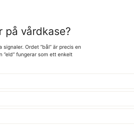
r på vårdkase?
signaler. Ordet ”bål” är precis en
n ”eld” fungerar som ett enkelt