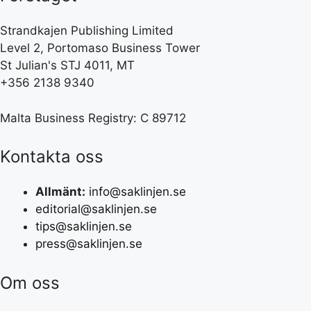
Strandkajen Publishing Limited
Level 2, Portomaso Business Tower
St Julian's STJ 4011, MT
+356 2138 9340
Malta Business Registry: C 89712
Kontakta oss
Allmänt:
info@saklinjen.se
editorial@saklinjen.se
tips@saklinjen.se
press@saklinjen.se
Om oss