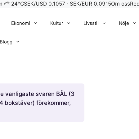
lm ⛅ 24°C
SEK/USD 0.1057 · SEK/EUR 0.0915
Om oss
Red
Ekonomi
Kultur
Livsstil
Nöje
Blogg
de vanligaste svaren BÅL (3
(4 bokstäver) förekommer,