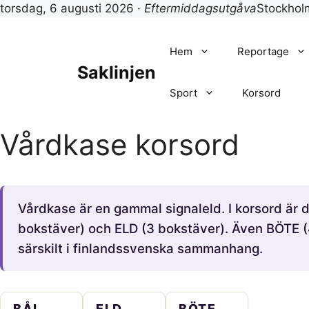
torsdag, 6 augusti 2026 ·
Eftermiddagsutgåva
Stockho
Hoppa
till
Hem
Reportage
innehåll
Saklinjen
Sport
Korsord
Vårdkase korsord
Vårdkase är en gammal signaleld. I korsord är 
bokstäver) och ELD (3 bokstäver). Även BÖTE 
särskilt i finlandssvenska sammanhang.
BÅL
ELD
BÖTE