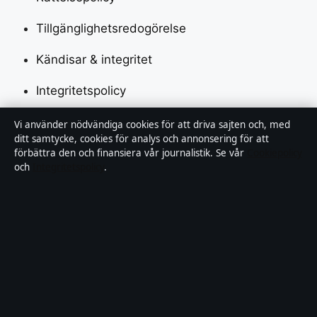
Tillgänglighetsredogörelse
Kändisar & integritet
Integritetspolicy
Vi använder nödvändiga cookies för att driva sajten och, med
Om Saklinjen i korthet
ditt samtycke, cookies för analys och annonsering för att
förbättra den och finansiera vår journalistik. Se vår
Cookiepolicy
och
Integritetspolicy
.
Saklinjen är en oberoende svensk digital nyhetssajt
med fokus på film, tv, kultur och nöjesnyheter. Varje
artikel har en namngiven byline, granskas av en
redaktör och faktagranskas innan publicering.
Vi rättar misstag skyndsamt. Allmänna förfrågningar:
info@saklinjen.se
.