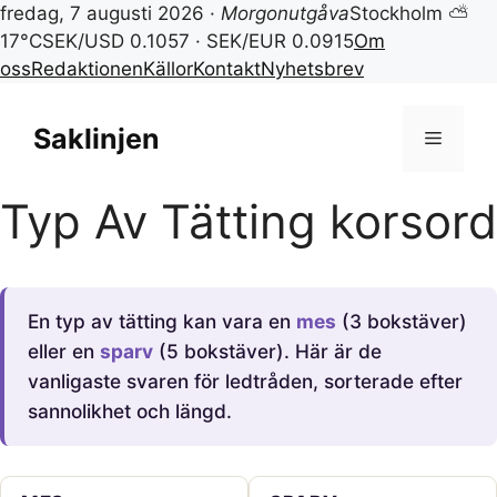
fredag, 7 augusti 2026 ·
Morgonutgåva
Stockholm ⛅
17°C
SEK/USD 0.1057 · SEK/EUR 0.0915
Om
oss
Redaktionen
Källor
Kontakt
Nyhetsbrev
Hoppa
till
Saklinjen
Meny
innehåll
Typ Av Tätting korsord
En typ av tätting kan vara en
mes
(3 bokstäver)
eller en
sparv
(5 bokstäver). Här är de
vanligaste svaren för ledtråden, sorterade efter
sannolikhet och längd.