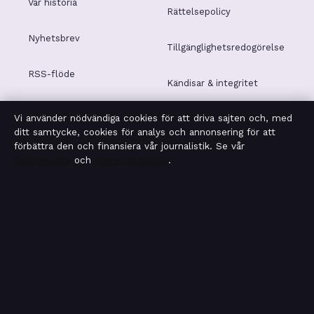
Vår historia
Rättelsepolicy
Nyhetsbrev
Tillgänglighetsredogörelse
RSS-flöde
Kändisar & integritet
Vi använder nödvändiga cookies för att driva sajten och, med
Integritetspolicy
ditt samtycke, cookies för analys och annonsering för att
förbättra den och finansiera vår journalistik. Se vår
Cookiepolicy
och
Integritetspolicy
.
OM SAKLINJEN I KORTHET
Saklinjen är en oberoende svensk digital nyhetssajt med
fokus på film, tv, kultur och nöjesnyheter. Varje artikel har
en namngiven byline, granskas av en redaktör och
faktagranskas innan publicering.
Vi rättar misstag skyndsamt. Allmänna förfrågningar:
info@saklinjen.se
.