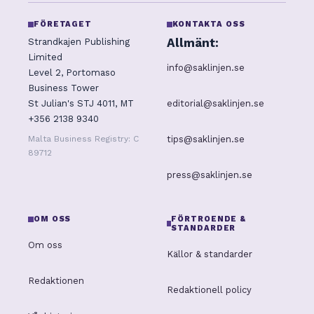
FÖRETAGET
KONTAKTA OSS
Allmänt:
Strandkajen Publishing
Limited
info@saklinjen.se
Level 2, Portomaso
Business Tower
editorial@saklinjen.se
St Julian's STJ 4011, MT
+356 2138 9340
tips@saklinjen.se
Malta Business Registry: C
89712
press@saklinjen.se
OM OSS
FÖRTROENDE &
STANDARDER
Om oss
Källor & standarder
Redaktionen
Redaktionell policy