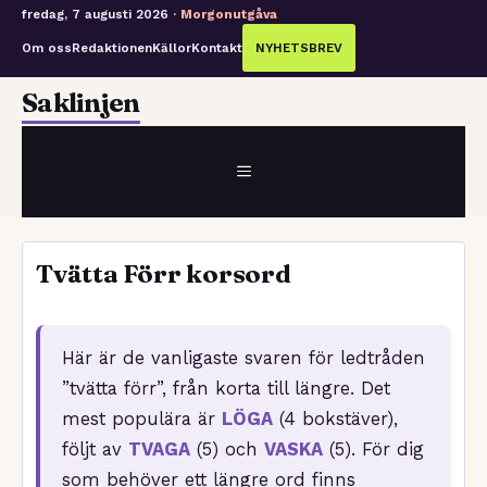
fredag, 7 augusti 2026 ·
Morgonutgåva
Om oss
Redaktionen
Källor
Kontakt
NYHETSBREV
Hoppa
Saklinjen
till
innehåll
MENY
Tvätta Förr korsord
Här är de vanligaste svaren för ledtråden
”tvätta förr”, från korta till längre. Det
mest populära är
LÖGA
(4 bokstäver),
följt av
TVAGA
(5) och
VASKA
(5). För dig
som behöver ett längre ord finns