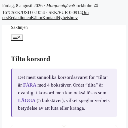
lördag, 8 augusti 2026 ·
Morgonutgåva
Stockholm ⛅
16°C
SEK/USD 0.1054 · SEK/EUR 0.0914
Om
oss
Redaktionen
Källor
Kontakt
Nyhetsbrev
Hoppa
Saklinjen
till
innehåll
Meny
Tilta korsord
Det mest sannolika korsordssvaret för ”tilta”
är
FÅRA
med 4 bokstäver. Ordet ”tilta” är
ovanligt i korsord men kan också lösas som
LÄGGA
(5 bokstäver), vilket speglar verbets
betydelse av att luta eller kränga.