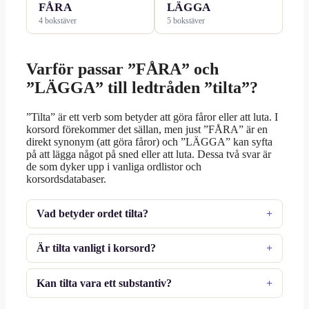
FÅRA
LÄGGA
4 bokstäver
5 bokstäver
Varför passar ”FÅRA” och
”LÄGGA” till ledtråden ”tilta”?
”Tilta” är ett verb som betyder att göra fåror eller att luta. I
korsord förekommer det sällan, men just ”FÅRA” är en
direkt synonym (att göra fåror) och ”LÄGGA” kan syfta
på att lägga något på sned eller att luta. Dessa två svar är
de som dyker upp i vanliga ordlistor och
korsordsdatabaser.
Vad betyder ordet tilta?
Är tilta vanligt i korsord?
Kan tilta vara ett substantiv?