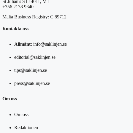
St Julian's STJ 4011, MT
+356 2138 9340
Malta Business Registry: C 89712
Kontakta oss
Allmänt:
info@saklinjen.se
editorial@saklinjen.se
tips@saklinjen.se
press@saklinjen.se
Om oss
Om oss
Redaktionen