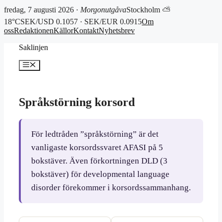
fredag, 7 augusti 2026 ·
Morgonutgåva
Stockholm ⛅
18°C
SEK/USD 0.1057 · SEK/EUR 0.0915
Om
oss
Redaktionen
Källor
Kontakt
Nyhetsbrev
Hoppa
Saklinjen
till
innehåll
Meny
Språkstörning korsord
För ledtråden ”språkstörning” är det
vanligaste korsordssvaret AFASI på 5
bokstäver. Även förkortningen DLD (3
bokstäver) för developmental language
disorder förekommer i korsordssammanhang.